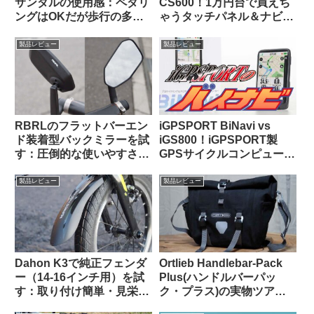
サンダルの使用感：ペダリ
CS600！1万円台で買えち
ングはOKだが歩行の多い
ゃうタッチパネル＆ナビ対
自転車キャンツーでは
応GPSサイクルコンピュー
CROCSの快適さに及ばず
タの実力って、どんな感
製品レビュー
製品レビュー
じ？
RBRLのフラットバーエン
iGPSPORT BiNavi vs
ド装着型バックミラーを試
iGS800！iGPSPORT製
す：圧倒的な使いやすさと
GPSサイクルコンピュータ
高品質な視野に感動【すご
の頂点はどっちだ？
い】
製品レビュー
製品レビュー
Dahon K3で純正フェンダ
Ortlieb Handlebar-Pack
ー（14-16インチ用）を試
Plus(ハンドルバーパッ
す：取り付け簡単・見栄え
ク・プラス)の実物ツア
良し。ラックとの共存はで
ー：外観と仕様を観察して