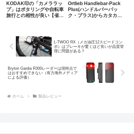
KODAK印の「カメララッ
Ortlieb Handlebar-Pack
プ」はポタリングや自転車
Plus(ハンドルバーパッ
旅行との相性が良い【省ス
ク・プラス)からカタカタ
ペース・クッション・撥
という異音が聞こえる原因
水】
はこれだった【豆感想】
L-TWOO RX（メカ油圧12スピードコン
ポ）はブレーキが驚くほど良いが品質管
理に問題がある？
Bryton Gardia R300レーダーは現時点で
はおすすめできない（有力海外メディア
による評価）
ホーム
製品レビュー