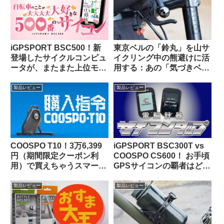
iGPSPORT BSC500！新
東京ベルの「鈴丸」を山サ
登場したサイクルコンピュ
イクリング中の熊避けに活
ータが、またまた上位モデ
用する：あの「気づきベ
ルを下剋上してきた件。
ル」を手元でオンオフでき
るようにした感じで超便利
製品レビュー
製品レビュー
COOSPO T10！3万6,399
iGPSPORT BSC300T vs
円（期間限定クーポン利
COOSPO CS600！ お手頃
用）で買えちゃうスマート
GPSサイコンの覇者はどっ
トレーナーって、使いもの
ちだ！？
になるの？（なりまし
製品レビュー
製品レビュー
た！）