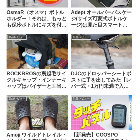
OsmaR（オスマ）ボトル
Adept オールパーパスケー
ホルダー！それは、もっと
ジ(サイズ可変式ボトルケ
も保冷ボトルにキズを付け
ージ)は見た目スマートで
にくい（多分）ボトルホル
カジュアルユースにも良し
ダー（のはず）！！
【Bikase ABCケージとの
製品レビュー
製品レビュー
比較あり】
ROCKBROSの裏起毛サイ
DJCのドロッパーシートポ
クルキャップ・インナーキ
ストに手を出してみた【レ
ャップはバイザーと耳当て
バー式・1万円未満で入門
が便利。適度なハリがあり
用としてはアリか】
冬の高強度ライドにも良し
製品レビュー
製品レビュー
Amoji ワイルドトレイル・
【新発売】COOSPO