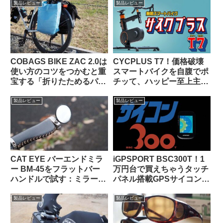
きる？
みよう
製品レビュー
製品レビュー
COBAGS BIKE ZAC 2.0は
CYCPLUS T7！価格破壊
使い方のコツをつかむと重
スマートバイクを自腹でポ
宝する「折りたためるパニ
チッて、ハッピー至上主
アバッグ」【買い出し・キ
義！
ャンプ・輪行でも】
製品レビュー
製品レビュー
CAT EYE バーエンドミラ
iGPSPORT BSC300T！1
ー BM-45をフラットバー
万円台で買えちゃうタッチ
ハンドルで試す：ミラー部
パネル搭載GPSサイコンっ
門ベストセラー1位の実力
て、使いものになるの？
は果たして!?
製品レビュー
製品レビュー