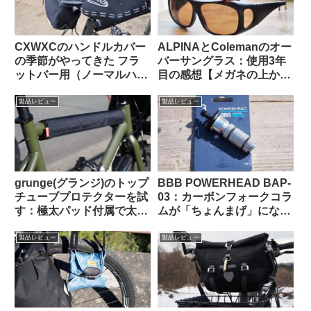
CXWXCのハンドルカバー
ALPINAとColemanのオー
の季節がやってきた フラ
バーサングラス：使用3年
ットバー用（ノーマルハン
目の感想【メガネの上から
ドル対応版）をTern Crest
かける 6000円 vs. 1600
で使ってみた
円】
製品レビュー
製品レビュー
grunge(グランジ)のトップ
BBB POWERHEAD BAP-
チューブプロテクターを試
03：カーボンフォークコラ
す：極太パッド付属で太め
ムが「ちょんまげ」になっ
のチューブにも対応可
てしまったので導入してみ
【rin project製品との比較
た【ロングタイプのプレッ
製品レビュー
製品レビュー
も】
シャープラグ】