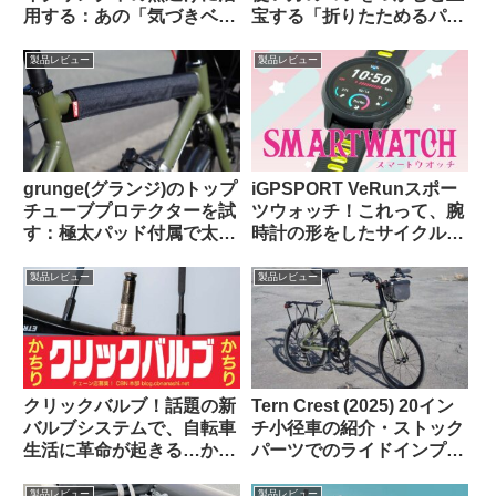
用する：あの「気づきベ
宝する「折りたためるパニ
ル」を手元でオンオフでき
アバッグ」【買い出し・キ
るようにした感じで超便利
ャンプ・輪行でも】
製品レビュー
製品レビュー
grunge(グランジ)のトップ
iGPSPORT VeRunスポー
チューブプロテクターを試
ツウォッチ！これって、腕
す：極太パッド付属で太め
時計の形をしたサイクルコ
のチューブにも対応可
ンピュータなのでは…？
【rin project製品との比較
製品レビュー
製品レビュー
も】
クリックバルブ！話題の新
Tern Crest (2025) 20イン
バルブシステムで、自転車
チ小径車の紹介・ストック
生活に革命が起きる…か
パーツでのライドインプレ
な？
ッション【ラブリーで楽し
い上質なミニベロ】
製品レビュー
製品レビュー