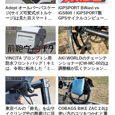
Adept オールパーパスケー
iGPSPORT BiNavi vs
ジ(サイズ可変式ボトルケ
iGS800！iGPSPORT製
ージ)は見た目スマートで
GPSサイクルコンピュータ
カジュアルユースにも良し
の頂点はどっちだ？
【Bikase ABCケージとの
製品レビュー
製品レビュー
比較あり】
VINCITA ブロンプトン用
AKI WORLDのチェーンテ
防水フロントバッグ！キミ
ンショナー(CW-MC-002)は
は、令和に転生した「ミニ
調整幅が広くテンションも
Oバッグ」…なのか？
申し分なし
製品レビュー
製品レビュー
東京ベルの「鈴丸」を山サ
COBAGS BIKE ZAC 2.0は
イクリング中の熊避けに活
使い方のコツをつかむと重