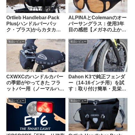
Ortlieb Handlebar-Pack
ALPINAとColemanのオー
Plus(ハンドルバーパッ
バーサングラス：使用3年
ク・プラス)からカタカタ
目の感想【メガネの上から
という異音が聞こえる原因
かける 6000円 vs. 1600
はこれだった【豆感想】
円】
製品レビュー
製品レビュー
CXWXCのハンドルカバー
Dahon K3で純正フェンダ
の季節がやってきた フラ
ー（14-16インチ用）を試
ットバー用（ノーマルハン
す：取り付け簡単・見栄え
ドル対応版）をTern Crest
良し。ラックとの共存はで
で使ってみた
きる？
製品レビュー
製品レビュー