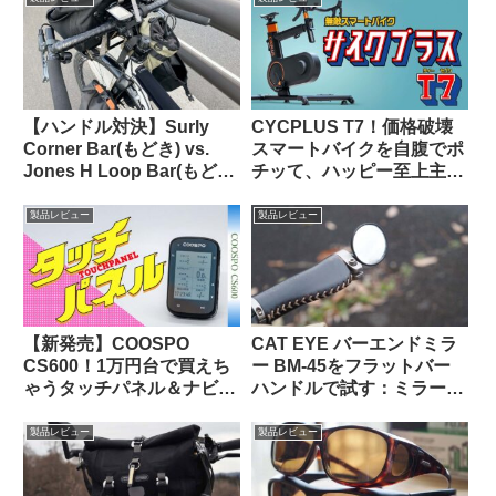
【ハンドル対決】Surly
CYCPLUS T7！価格破壊
Corner Bar(もどき) vs.
スマートバイクを自腹でポ
Jones H Loop Bar(もど
チッて、ハッピー至上主
き) 私の中で勝利したの
義！
は…
製品レビュー
製品レビュー
【新発売】COOSPO
CAT EYE バーエンドミラ
CS600！1万円台で買えち
ー BM-45をフラットバー
ゃうタッチパネル＆ナビ対
ハンドルで試す：ミラー部
応GPSサイクルコンピュー
門ベストセラー1位の実力
タの実力って、どんな感
は果たして!?
製品レビュー
製品レビュー
じ？