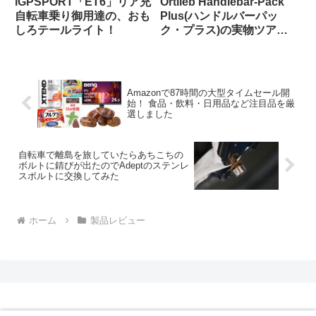
iGPSPORT「ET6」リア充
Ortlieb Handlebar-Pack
自転車乗り御用達の、おも
Plus(ハンドルバーパッ
しろテールライト！
ク・プラス)の実物ツア
ー：外観と仕様を観察して
みよう
Amazonで87時間の大型タイムセール開
始！ 食品・飲料・日用品など注目品を厳
選しました
自転車で離島を旅していたらあちこちの
ボルトに錆びが出たのでAdeptのステンレ
スボルトに交換してみた
ホーム
製品レビュー