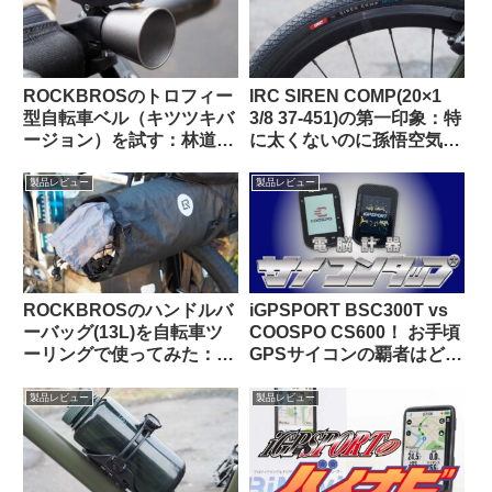
ROCKBROSのトロフィー
IRC SIREN COMP(20×1
型自転車ベル（キツツキバ
3/8 37-451)の第一印象：特
ージョン）を試す：林道サ
に太くないのに孫悟空気分
イクリング中に熊とバッタ
を味わえる上質な乗り心地
リ出会わないために…
（ガチ競技用の高級タイ
製品レビュー
製品レビュー
ヤ）【Tern Crest カスタマ
イズ】
ROCKBROSのハンドルバ
iGPSPORT BSC300T vs
ーバッグ(13L)を自転車ツ
COOSPO CS600！ お手頃
ーリングで使ってみた：機
GPSサイコンの覇者はどっ
能性合格・質感も高級感が
ちだ！？
あり使っていて気持ちが良
製品レビュー
製品レビュー
い