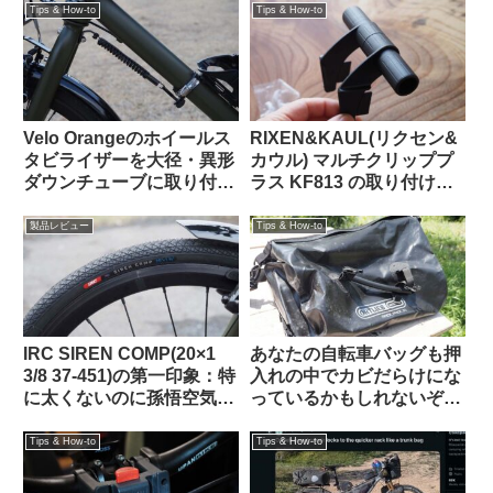
ら）
Tips & How-to
Tips & How-to
Velo Orangeのホイールス
RIXEN&KAUL(リクセン&
タビライザーを大径・異形
カウル) マルチクリッププ
ダウンチューブに取り付け
ラス KF813 の取り付け方
る【ホームセンター入手の
法【ツメは折る？折らな
金物を使ってDIY】
い？】
製品レビュー
Tips & How-to
IRC SIREN COMP(20×1
あなたの自転車バッグも押
3/8 37-451)の第一印象：特
入れの中でカビだらけにな
に太くないのに孫悟空気分
っているかもしれないぞ
を味わえる上質な乗り心地
【高温多湿な時期にこそや
（ガチ競技用の高級タイ
っておきたいメンテナン
Tips & How-to
Tips & How-to
ヤ）【Tern Crest カスタマ
ス】
イズ】