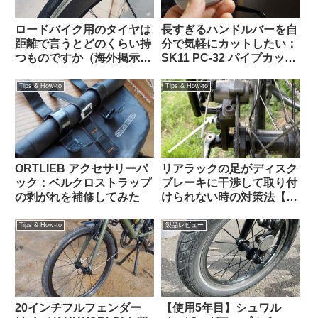
ロードバイク用のタイヤは
長すぎるハンドルバーを自
距離で言うとどのくらい持
分で気軽にカットしたい：
つものですか（海外掲示板
SK11 PC-32 パイプカッタ
より）
ーがおすすめ 【Tern Crest
カスタム】
Tips & How-to
Tips & How-to
ORTLIEB アクセサリーパ
リアラックの足がディスク
ック：ベルクロストラップ
ブレーキに干渉して取り付
の剥がれを補修してみた
けられない時の対策法【大
体なんとかなる】
Tips & How-to
製品レビュー
20インチフルフェンダー
【使用5年目】シュワル