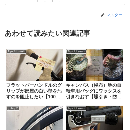
マスター
あわせて読みたい関連記事
Tips & How-to
Tips & How-to
フラットバーハンドルのグ
キャンバス（幌布）地の自
リップが部屋の白い壁を汚
転車用バッグにワックスを
すのを阻止したい【100均
引きなおす【蝋引き・防水
で解決】
加工】
よみもの
Tips & How-to