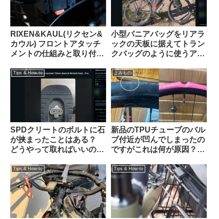
RIXEN&KAUL(リクセン&
小型パニアバッグをリアラ
カウル) フロントアタッチ
ックの天板に据えてトラン
メントの仕組みと取り付け
クバッグのように使うアイ
方法 KF852 KF810
デアを発見（海外掲示板か
ら）Ortlieb Gravel-Pack /
Tips & How-to
よみもの
Quick-Rack
SPDクリートのボルトに石
新品のTPUチューブのバル
が挟まったことはある？
ブ付近が凹んでしまったの
どうやって取ればいいの？
ですがこれは何が原因？
（海外掲示板より）
（海外掲示板から）
Tips & How-to
Tips & How-to