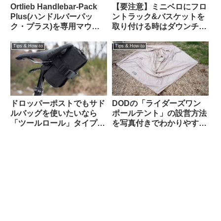
Ortlieb Handlebar-Pack
【要注意】ミニベロにフロ
Plus(ハンドルバーパッ
ントラック&バスケットを
ク・プラス)を専用マウン
取り付ける時はダウンチュ
トを使わずにフロントラッ
ーブと干渉しないかハンド
クに置いてみた
ルを切って確認すべし
Tips & How-to
Tips & How-to
ドロッパーポストでもサド
DODの「ライダーズワン
ルバッグを使いたいなら
ポールテント」の設営方法
「ツールロール」タイプも
を写真付きでわかりやすく
検討してみよう
解説します