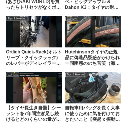
(あさひ/AKI WORLD)を買
ベ・ビッグアップル &
ったらトリセツがなくボル
Dahon K3：タイヤの耐久
トも足りない「自分で適当
性とリムへの影響はどうで
にやれ」なプロ仕様製品だ
あったか
Tips & How-to
よみもの
ったけれど意外に装着簡単
でTern Crestと相性も抜群
でした
Ortlieb Quick-Rack(オルト
Hutchinsonタイヤの正規
リーブ・クイックラック)
品に偽造品疑惑がかけられ
のレバーがディレイラーの
一同困惑ののち苦笑（海外
ケーブル調整バレルと干渉
掲示板から）
する時の解決法
よみもの
Tips & How-to
【タイヤ長生き自慢】シー
自転車用バッグを長く大事
ラントを7年間注ぎ足し続
に使うために気を付けてお
けるとどのくらいの量が溜
きたいこと【突起 x 振動
まるのか？（海外掲示板か
＝】