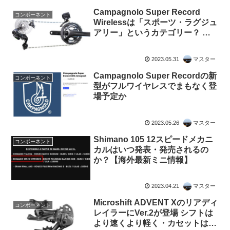
Campagnolo Super Record
コンポーネント
Wirelessは「スポーツ・ラグジュ
アリー」というカテゴリー？ 海
外メディアによる評価
2023.05.31
マスター
Campagnolo Super Recordの新
コンポーネント
型がフルワイヤレスでまもなく登
場予定か
2023.05.26
マスター
Shimano 105 12スピードメカニ
コンポーネント
カルはいつ発表・発売されるの
か？【海外最新ミニ情報】
2023.04.21
マスター
Microshift ADVENT Xのリアディ
コンポーネント
レイラーにVer.2が登場 シフトは
より速くより軽く・カセットはよ