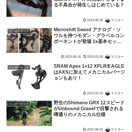
る不具合が発生しはじめている？
2023.09.29
マスター
Microshift Sword アナログ・ソ
コンポーネント
ウルを持つモダン・グラベルコン
ポーネントが登場 1x基本セット
が6万円 2xも用意
2023.08.16
2024.02.08
マスター
SRAM Apex 1×12 XPLR/EAGLE
コンポーネント
はAXSに加えてメカニカルバージ
ョンもあり！
2023.06.16
マスター
野生のShimano GRX 12スピード
コンポーネント
がUnbound Gravelで目撃される
噂通りのメカニカル仕様
2023.06.03
マスター