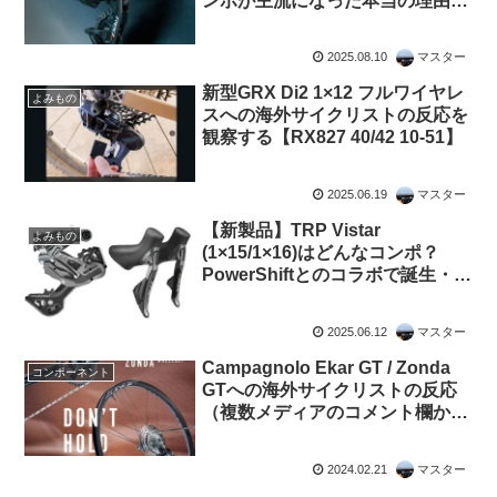
ンポが主流になった本当の理由と
は（海外掲示板でのオピニオン観
察）
2025.08.10
マスター
新型GRX Di2 1×12 フルワイヤレ
よみもの
スへの海外サイクリストの反応を
観察する【RX827 40/42 10-51】
2025.06.19
マスター
【新製品】TRP Vistar
よみもの
(1×15/1×16)はどんなコンポ？
PowerShiftとのコラボで誕生・最
小ギア比0.77/レンジは520%
2025.06.12
マスター
Campagnolo Ekar GT / Zonda
コンポーネント
GTへの海外サイクリストの反応
（複数メディアのコメント欄か
ら）
2024.02.21
マスター