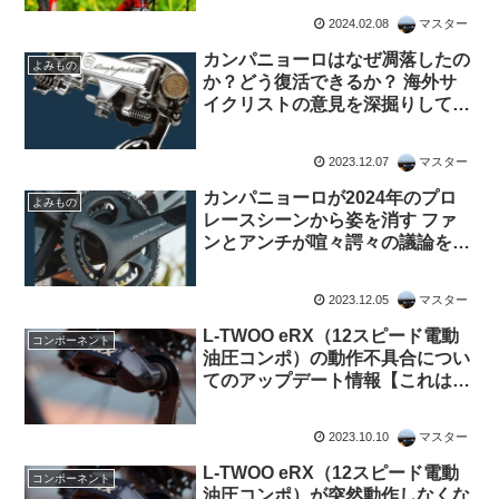
2024.02.08
マスター
カンパニョーロはなぜ凋落したの
よみもの
か？どう復活できるか？ 海外サ
イクリストの意見を深掘りしてみ
る
2023.12.07
マスター
カンパニョーロが2024年のプロ
よみもの
レースシーンから姿を消す ファ
ンとアンチが喧々諤々の議論を展
開
2023.12.05
マスター
L-TWOO eRX（12スピード電動
コンポーネント
油圧コンポ）の動作不具合につい
てのアップデート情報【これは難
しい！】
2023.10.10
マスター
L-TWOO eRX（12スピード電動
コンポーネント
油圧コンポ）が突然動作しなくな