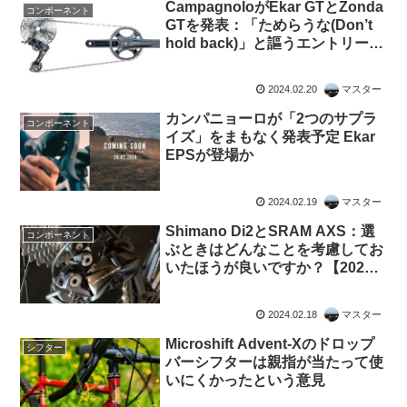
CampagnoloがEkar GTとZonda
コンポーネント
GTを発表：「ためらうな(Don’t
hold back)」と謳うエントリー寄
りの製品群
2024.02.20
マスター
カンパニョーロが「2つのサプラ
コンポーネント
イズ」をまもなく発表予定 Ekar
EPSが登場か
2024.02.19
マスター
Shimano Di2とSRAM AXS：選
コンポーネント
ぶときはどんなことを考慮してお
いたほうが良いですか？【2024
年2月・海外掲示板での議論】
2024.02.18
マスター
Microshift Advent-Xのドロップ
シフター
バーシフターは親指が当たって使
いにくかったという意見