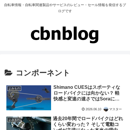
自転車情報・自転車関連製品やサービスのレビュー・セール情報を発信するブ
ログです
コンポーネント
Shimano CUESはスポーティな
よみもの
ロードバイクには向かない？ 軽
快感と変速の速さではSoraにも
劣る？（海外掲示板から）
2026.06.10
マスター
過去20年間でロードバイクはどれ
よみもの
くらい変わった？ そして電動コ