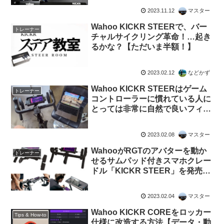
2023.11.12
マスター
Wahoo KICKR STEERで、バー
トレーナー
チャルサイクリング革命！…起き
るかな？【ただいま半額！】
2023.02.12
などかず
Wahoo KICKR STEERはゲーム
トレーナー
コントローラーに慣れている人に
とっては非常に自然で良いフィー
ルがある
2023.02.08
マスター
WahooがRGTのアバターを動か
トレーナー
せるサムパッド付きスマホクレー
ドル「KICKR STEER」を発売開
始 期間限定で半額
2023.02.04
マスター
Wahoo KICKR COREをロッカー
Tips & How-to
仕様に改造する方法【データ・動