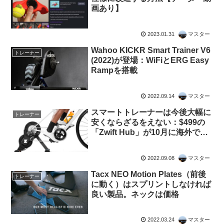
画あり】
2023.01.31
マスター
Wahoo KICKR Smart Trainer V6
トレーナー
(2022)が登場：WiFiとERG Easy
Rampを搭載
2022.09.14
マスター
スマートトレーナーは今後大幅に
トレーナー
安くならざるをえない：$499の
「Zwift Hub」が10月に海外で発
売開始
2022.09.08
マスター
Tacx NEO Motion Plates（前後
トレーナー
に動く）はスプリントしなければ
良い製品。ネックは価格
2022.03.24
マスター