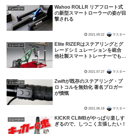
Wahoo ROLLR リアフロート式
トレーナー
の新型スマートローラーの姿が目
撃される
2021.09.22
マスター
Elite RIZERはステアリングとグ
トレーナー
レードシミュレーションを統合
他社製スマートトレーナーでも使
用可能
2021.07.27
マスター
Zwiftが既存のステアリング・プ
トレーナー
ロトコルを無効化 著名ブロガー
が憤慨
2021.06.19
マスター
KICKR CLIMBがやっぱり楽しす
トレーナー
ぎるので、しつこく主張したい！