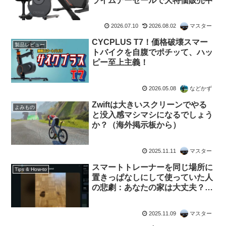
ライムデーセールで大特価販売中
2026.07.10
2026.08.02
マスター
CYCPLUS T7！価格破壊スマー
製品レビュー
トバイクを自腹でポチッて、ハッ
ピー至上主義！
2026.05.08
などかず
Zwiftは大きいスクリーンでやる
よみもの
と没入感マシマシになるでしょう
か？（海外掲示板から）
2025.11.11
マスター
スマートトレーナーを同じ場所に
Tips & How-to
置きっぱなしにして使っていた人
の悲劇：あなたの家は大丈夫？
（海外掲示板から）
2025.11.09
マスター