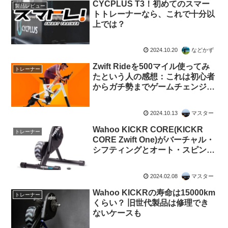
CYCPLUS T3！初めてのスマー
製品レビュー
トトレーナーなら、これで十分以
上では？
2024.10.20
などかず
Zwift Rideを500マイル使ってみ
トレーナー
たという人の感想：これは初心者
からガチ勢までゲームチェンジャ
ーになる（海外掲示板から）
2024.10.13
マスター
Wahoo KICKR CORE(KICKR
トレーナー
CORE Zwift One)がバーチャル・
シフティングとオート・スピンダ
ウンに対応 海外ユーザーの反応
は？
2024.02.08
マスター
Wahoo KICKRの寿命は15000km
トレーナー
くらい？ 旧世代製品は修理でき
ないケースも