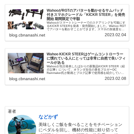
WahooがRGTのアバターを動かせるサムパッド
付きスマホクレードル「KICKR STEER」を発売
開始 期間限定で半額
Wahooがスマートトレーナーでのステアリングを可能にす
るKICKR STEERを発表・発売開始しました。Wahoo RGT
でアバターを動かすことができます。スマホの加速度セン
サーまたはジャイロスコープを使用し、サムパッドのかす
2023.02.04
blog.cbnanashi.net
かな動きに反...
Wahoo KICKR STEERはゲームコントローラー
に慣れている人にとっては非常に自然で良いフィ
ールがある
Wahooが先日発表したばかりの新製品KICKR STEER（紹
介記事）について、オランダ在住の著名ブロガーDC
Rainmaker氏が動画とブログ記事で使用感を紹介していま
す。出典 Wahoo KICKR STEER In-Depth R...
2023.02.08
blog.cbnanashi.net
著者
などかず
美味しくご飯を食べることをモチベーション
にペダルを回し、機材の性能に頼り切って