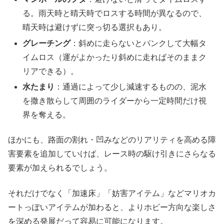
る。雨天時と晴天時でロスする時間が異なるので、
晴天時は避けずに突っ切る選択もあり。
グレーチング
：斜めに走らないとパンクして大幅タ
イムロス（運がよかったり斜めに走ればそのままク
リアできる）。
水たまり
：通過によって少し減速するものの、泥水
を撒き散らして周囲のライダーから一定時間だけ視
界を奪える。
ほかにも、路面の割れ・凹みなどのリアリティを高める障
害要素を追加していけば、レース時の駆け引きにさらなる
要素が加えられるでしょう。
それだけでなく「加速床」「妨害アイテム」などマリオカ
ートっぽいアイテムが加わると、よりホビー方向な楽しさ
を深める発展だって容易に可能になります。