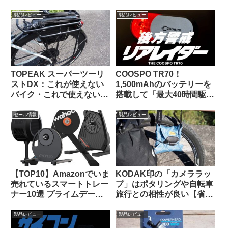
イクリング中に熊とバッタ
用としてはアリか】
リ出会わないために…
製品レビュー
製品レビュー
TOPEAK スーパーツーリ
COOSPO TR70！
ストDX：これが使えない
1,500mAhのバッテリーを
バイク・これで使えないバ
搭載して「最大40時間駆
ッグって存在するの？ と
動」を謳うリアビューレー
思えるほど万能なリアラッ
ダーが爆誕！！【クーポン
セール情報
製品レビュー
クの優等生
あります】
【TOP10】Amazonでいま
KODAK印の「カメララッ
売れているスマートトレー
プ」はポタリングや自転車
ナー10選 プライムデーセ
旅行との相性が良い【省ス
ールで大特価販売中
ペース・クッション・撥
水】
製品レビュー
製品レビュー