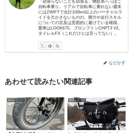
「頑張らないことを頑張る」物欲系へっぽこ
自転車乗り。リアルで自転車に乗れない週末
にはZWIFTで合計100km以上のバーチャルラ
イドを欠かさないものの、脚力や走行スキル
についての言及は意図的に避けている模様。
愛車はLOOK675、ブロンプトンCHPT3 V2、
タイレルFX（これだけとは言ってない）。
などかず
あわせて読みたい関連記事
製品レビュー
製品レビュー