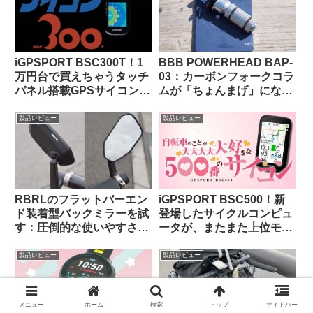
iGPSPORT BSC300T！1
BBB POWERHEAD BAP-
万円台で買えちゃうタッチ
03：カーボンフォークコラ
パネル搭載GPSサイコンっ
ムが「ちょんまげ」になっ
て、使いものになるの？
てしまったので導入してみ
た【ロングタイプのプレッ
製品レビュー
製品レビュー
シャープラグ】
RBRLのフラットバーエン
iGPSPORT BSC500！新
ド装着型バックミラーを試
登場したサイクルコンピュ
す：圧倒的な使いやすさと
ータが、またまた上位モデ
高品質な視野に感動【すご
ルを下剋上してきた件。
い】
製品レビュー
製品レビュー
メニュー
ホーム
検索
トップ
サイドバー