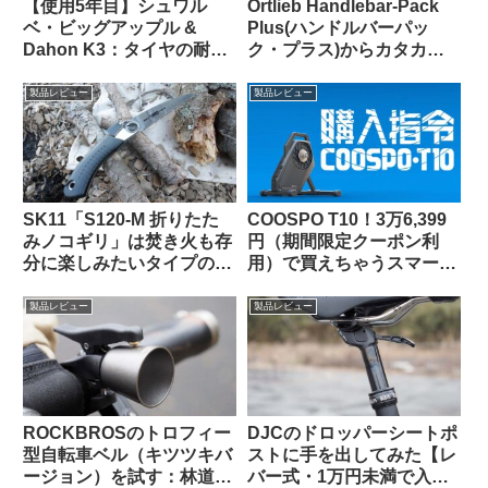
【使用5年目】シュワル
Ortlieb Handlebar-Pack
ベ・ビッグアップル &
Plus(ハンドルバーパッ
Dahon K3：タイヤの耐久
ク・プラス)からカタカタ
性とリムへの影響はどうで
という異音が聞こえる原因
あったか
はこれだった【豆感想】
製品レビュー
製品レビュー
SK11「S120-M 折りたた
COOSPO T10！3万6,399
みノコギリ」は焚き火も存
円（期間限定クーポン利
分に楽しみたいタイプの自
用）で買えちゃうスマート
転車キャンツーに持ってい
トレーナーって、使いもの
くと便利な時がある
になるの？（なりまし
製品レビュー
製品レビュー
た！）
ROCKBROSのトロフィー
DJCのドロッパーシートポ
型自転車ベル（キツツキバ
ストに手を出してみた【レ
ージョン）を試す：林道サ
バー式・1万円未満で入門