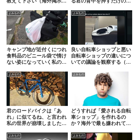
教えて下さい（海外掲示板
る君の背中を押すだけのコ
から）【ヘリノックス複数
メントを集めてみた
モデルの使用感】
よみもの
よみもの
キャンプ地が近付くにつれ
良い自転車ショップと悪い
食料品のビニール袋で情け
自転車ショップの違いにつ
ない姿になっていく私の愛
いての議論を観察する（海
車【自転車キャンツーある
外掲示板から）
ある】
よみもの
よみもの
君のロードバイクは「あ
どうすれば「愛される自転
れ」に似てるね、と言われ
車ショップ」を作れるの
私の世界が崩壊しました
か？海外で最も嫌われてい
（海外掲示板から）
る”condescending”な態
度に学ぶ（海外掲示板か
よみもの
よみもの