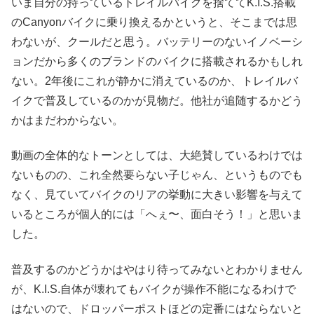
いま自分の持っているトレイルバイクを捨ててK.I.S.搭載
のCanyonバイクに乗り換えるかというと、そこまでは思
わないが、クールだと思う。バッテリーのないイノベーシ
ョンだから多くのブランドのバイクに搭載されるかもしれ
ない。2年後にこれが静かに消えているのか、トレイルバ
イクで普及しているのかが見物だ。他社が追随するかどう
かはまだわからない。
動画の全体的なトーンとしては、大絶賛しているわけでは
ないものの、これ全然要らない子じゃん、というものでも
なく、見ていてバイクのリアの挙動に大きい影響を与えて
いるところが個人的には「へぇ〜、面白そう！」と思いま
した。
普及するのかどうかはやはり待ってみないとわかりません
が、K.I.S.自体が壊れてもバイクが操作不能になるわけで
はないので、ドロッパーポストほどの定番にはならないと