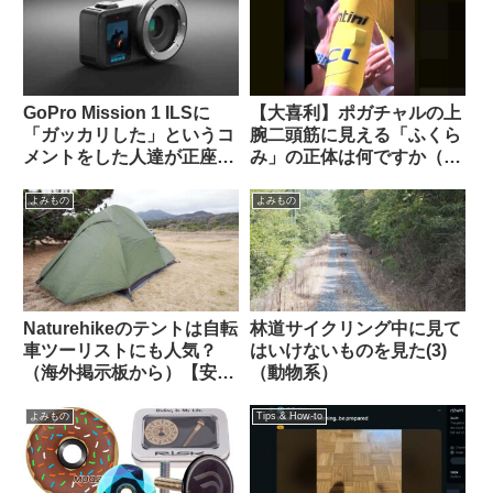
ら）
GoPro Mission 1 ILSに
【大喜利】ポガチャルの上
「ガッカリした」というコ
腕二頭筋に見える「ふくら
メントをした人達が正座さ
み」の正体は何ですか（海
せられ説教されているスレ
外掲示板から）
ッドを海外掲示板で発見
よみもの
よみもの
Naturehikeのテントは自転
林道サイクリング中に見て
車ツーリストにも人気？
はいけないものを見た(3)
（海外掲示板から）【安
（動物系）
い・丈夫・簡単・壊れても
泣かない価格】
よみもの
Tips & How-to