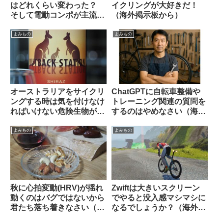
はどれくらい変わった？
イクリングが大好きだ！
そして電動コンポが主流に
（海外掲示板から）
なった本当の理由とは（海
外掲示板でのオピニオン観
よみもの
よみもの
察）
オーストラリアをサイクリ
ChatGPTに自転車整備や
ングする時は気を付けなけ
トレーニング関連の質問を
ればいけない危険生物がい
するのはやめなさい（海外
る【ヒント・あれではな
掲示板でのオピニオン観
い】
察）
よみもの
よみもの
秋に心拍変動(HRV)が揺れ
Zwiftは大きいスクリーン
動くのはバグではないから
でやると没入感マシマシに
君たち落ち着きなさい（海
なるでしょうか？（海外掲
外掲示板でのオピニオン観
示板から）