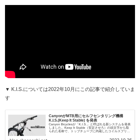
▼ K.I.S.については2022年10月にこの記事で紹介していま
す
CanyonがMTB用にセルフセンタリング機構
K.I.S.(Keep It Stable) を発表
Canyon Bicyclesが「K.I.S.」と呼ばれる新システムを発表
しました。Keep It Stable（安定させろ）の頭文字から取
られた名称で、トップチューブに内蔵したコイルスプリン
グによってハンドルバーを自動でセンタリングさせる...
2022.10.26