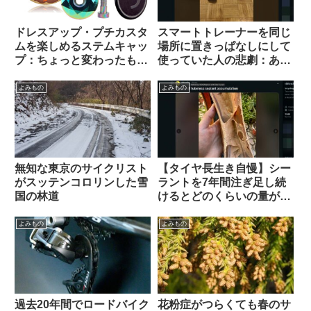
ドレスアップ・プチカスタ
スマートトレーナーを同じ
ムを楽しめるステムキャッ
場所に置きっぱなしにして
プ：ちょっと変わったもの
使っていた人の悲劇：あな
を10品セレクトしてみまし
たの家は大丈夫？（海外掲
た【ギフトにも好適】
示板から）
よみもの
よみもの
無知な東京のサイクリスト
【タイヤ長生き自慢】シー
がスッテンコロリンした雪
ラントを7年間注ぎ足し続
国の林道
けるとどのくらいの量が溜
まるのか？（海外掲示板か
ら）
よみもの
よみもの
過去20年間でロードバイク
花粉症がつらくても春のサ