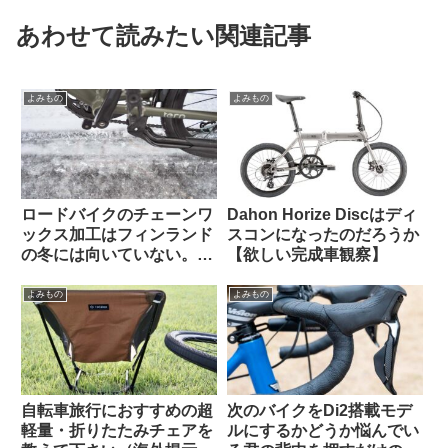
あわせて読みたい関連記事
よみもの
よみもの
ロードバイクのチェーンワ
Dahon Horize Discはディ
ックス加工はフィンランド
スコンになったのだろうか
の冬には向いていない。大
【欲しい完成車観察】
雨や砂泥等のウェット環境
でも弱い？（海外掲示板か
よみもの
よみもの
ら）
自転車旅行におすすめの超
次のバイクをDi2搭載モデ
軽量・折りたたみチェアを
ルにするかどうか悩んでい