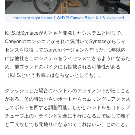
It steers straight for you? WHY?! Canyon Bikes K.I.S. explained
K.I.S.はSyntaceがもともと開発したシステムと同じで、
Canyonのエンジニアがそれに気付いてSyntaceからライ
センスを取得してCanyonバージョンを作った。1年以内
には他社もこのシステムをライセンスできるようになるた
め、他ブランドのバイクにも搭載される可能性がある
（K.I.S.という名前にはならないとしても）。
クラッシュした場合にハンドルのアライメントが狂うこと
がある。その時は小さいポートからカムリングにアクセス
してボルトを回すと調整可能。しかしハンドルを（トップ
チューブ上の）ラインと完全に平行になるまで回して離す
と工具なしでも元通りになるのでこれはいい、とのこと。