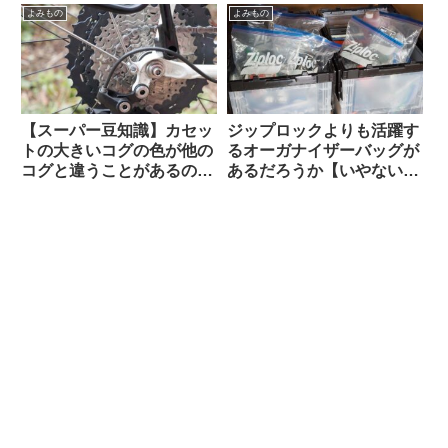
察）
よみもの
よみもの
【スーパー豆知識】カセッ
ジップロックよりも活躍す
トの大きいコグの色が他の
るオーガナイザーバッグが
コグと違うことがあるのは
あるだろうか【いやない・
なぜですか
海外掲示板から】