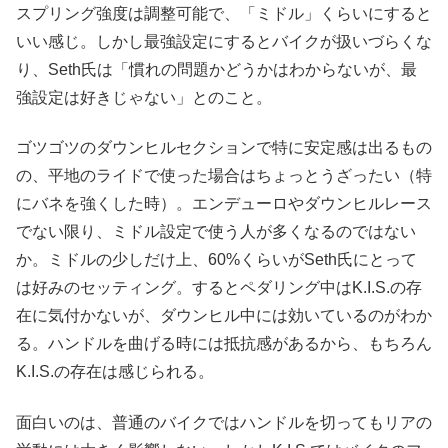
スプリング強度は調整可能で、「ミドル」くらいにすると
いい感じ。しかし最強設定にするとバイクが扱いづらくな
り、Seth氏は「慣れの問題かどうかはわからないが、最
強設定は好きじゃない」とのこと。
ゴツゴツのダウンヒルセクションで特に安定感は出るもの
の、平地のライドで使った場合はちょっとうざったい（特
にバネを強くした時）。エンデューロやダウンヒルレース
でない限り、ミドル設定で使う人が多くなるのではない
か。ミドルの少しだけ上、60%くらいがSeth氏にとって
は好みのセッティング。するとペダリング中はK.I.S.の存
在に気付かないが、ダウンヒル中には効いているのがわか
る。ハンドルを曲げる時には抵抗感があるから、もちろん
K.I.S.の存在は感じられる。
面白いのは、普通のバイクではハンドルを切ってもリアの