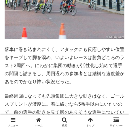
落車に巻き込まれにくく、アタックにも反応しやすい位置
をキープして脚を溜め、いよいよレースは勝負どころのラ
スト2周回へ。にわかに集団の動きが活性化し始めて選手
の間隔も詰まるし、周回遅れの参加者とは結構な速度差が
あるのでかなり怖い状況だった。
最終周回になっても先頭集団に大きな動きはなく、ゴール
スプリントが濃厚に。着に絡むなら5番手以内にいたいの
で、前の選手の動きを見て脚のありそうな選手についてい
く。ブロンプトンは車体の前後長が短いので、ロードバイ
メニュー
ホーム
検索
トップ
サイドバー
クよりもずっと近づける。