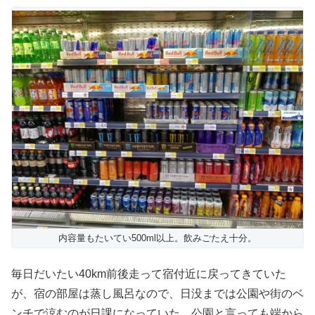
内容量もたいてい500ml以上。飲みごたえ十分。
毎日だいたい40km前後走って宿付近に戻ってきていた
が、宿の部屋は蒸し風呂なので、日没までは公園や街のベ
ンチで涼むのが日課になっていた。公園と言っても端から