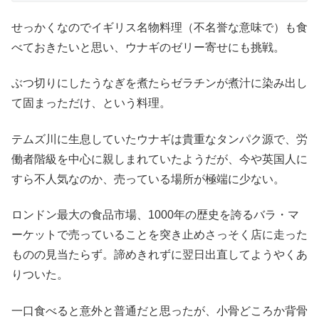
せっかくなのでイギリス名物料理（不名誉な意味で）も食
べておきたいと思い、ウナギのゼリー寄せにも挑戦。
ぶつ切りにしたうなぎを煮たらゼラチンが煮汁に染み出し
て固まっただけ、という料理。
テムズ川に生息していたウナギは貴重なタンパク源で、労
働者階級を中心に親しまれていたようだが、今や英国人に
すら不人気なのか、売っている場所が極端に少ない。
ロンドン最大の食品市場、1000年の歴史を誇るバラ・マ
ーケットで売っていることを突き止めさっそく店に走った
ものの見当たらず。諦めきれずに翌日出直してようやくあ
りついた。
一口食べると意外と普通だと思ったが、小骨どころか背骨