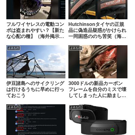
フルワイヤレスの電動コン
Hutchinsonタイヤの正規
ポは盗まれやすい？【新た
品に偽造品疑惑がかけられ
な心配の種】（海外掲示板
一同困惑ののち苦笑（海外
から）
掲示板から）
よみもの
よみもの
伊豆諸島へのサイクリング
3000ドルの新品カーボン
は行けるうちに早めに行っ
フレームを自分のミスで壊
ておこう
してしまった人に励ましの
声が寄せられる（海外掲示
板から）
よみもの
よみもの