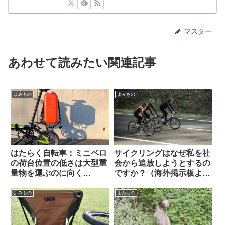
マスター
あわせて読みたい関連記事
よみもの
よみもの
はたらく自転車：ミニベロ
サイクリングはなぜ私を社
の荷台位置の低さは大型重
会から追放しようとするの
量物を運ぶのに向く
ですか？（海外掲示板よ
Dahon K3で灯油ポリタン
り）
ク運んでみた
よみもの
よみもの