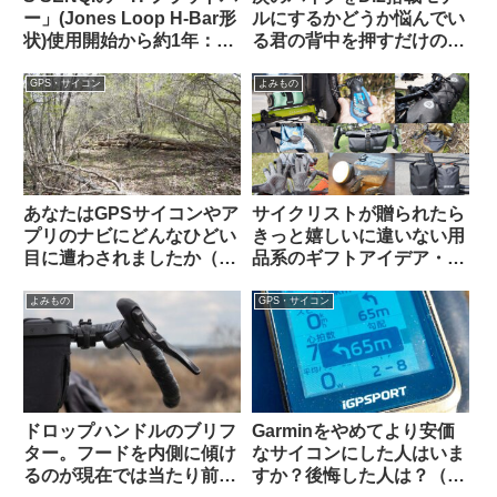
ー」(Jones Loop H-Bar形
ルにするかどうか悩んでい
状)使用開始から約1年：両
る君の背中を押すだけのコ
サイドをカットして少し短
メントを集めてみた
くしてみた
GPS・サイコン
よみもの
あなたはGPSサイコンやア
サイクリストが贈られたら
プリのナビにどんなひどい
きっと嬉しいに違いない用
目に遭わされましたか（海
品系のギフトアイデア・お
外掲示板から）
すすめ10選【筆者使用経験
のあるものから】
よみもの
GPS・サイコン
ドロップハンドルのブリフ
Garminをやめてより安価
ター。フードを内側に傾け
なサイコンにした人はいま
るのが現在では当たり前？
すか？後悔した人は？（海