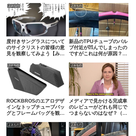
（海外掲示板から）
外掲示板から）【COROS /
iGPSportの最新評価】
よみもの
よみもの
度付きサングラスについて
新品のTPUチューブのバル
のサイクリストの皆様の意
ブ付近が凹んでしまったの
見を観察してみよう【みん
ですがこれは何が原因？
なちがって、みんない
（海外掲示板から）
い。】
よみもの
よみもの
ROCKBROSのエアロデザ
メディアで見かける完成車
インなトップチューブバッ
のレビューがどれも同じで
グとフレームバッグを観察
つまらないのはなぜ？（海
してみよう
外掲示板から）
よみもの
よみもの