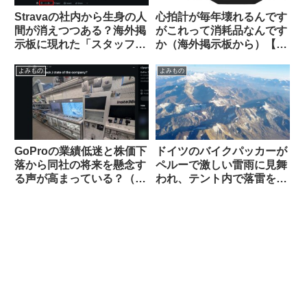
Stravaの社内から生身の人
心拍計が毎年壊れるんです
間が消えつつある？海外掲
がこれって消耗品なんです
示板に現れた「スタッフ」
か（海外掲示板から）【丈
が空気を読まなすぎて大バ
夫な心拍計はどれ？】
ッシングを受ける
よみもの
よみもの
GoProの業績低迷と株価下
ドイツのバイクパッカーが
落から同社の将来を懸念す
ペルーで激しい雷雨に見舞
る声が高まっている？（海
われ、テント内で落雷を受
外掲示板から）
けて亡くなる（海外掲示板
から）