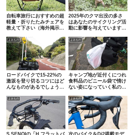
自転車旅行におすすめの超
2025年のクマ出没の多さ
軽量・折りたたみチェアを
はあなたのサイクリング活
教えて下さい（海外掲示板
動に影響を与えています
から）【ヘリノックス複数
か？（アンケート結果&プ
モデルの使用感】
チ考察）
よみもの
よみもの
ロードバイクで15-22%の
キャンプ地が近付くにつれ
激坂を登り切るコツにはど
食料品のビニール袋で情け
んなものがあるでしょう
ない姿になっていく私の愛
か？（海外掲示板から）
車【自転車キャンツーある
ある】
よみもの
よみもの
S SENQIの「H フラットバ
次のバイクをDi2搭載モデ