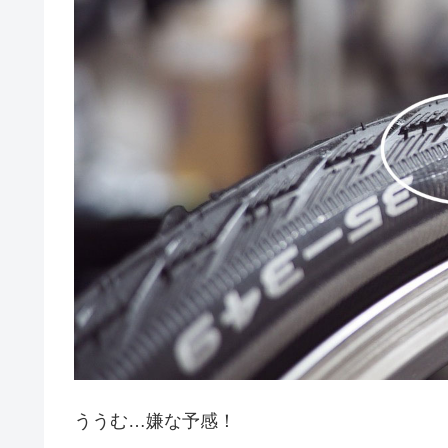
ううむ…嫌な予感！