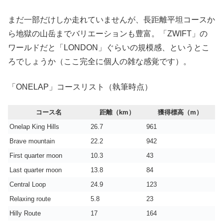
まだ一部だけしか走れていませんが、長距離平坦コースか
ら地獄の山岳までバリエーションも豊富。「ZWIFT」の
ワールドだと「LONDON」ぐらいの規模感、というとこ
ろでしょうか（ここ完全に個人の雑な感覚です）。
「ONELAP」コースリスト（執筆時点）
コース名
距離（km）
獲得標高（m）
Onelap King Hills
26.7
961
Brave mountain
22.2
942
First quarter moon
10.3
43
Last quarter moon
13.8
84
Central Loop
24.9
123
Relaxing route
5.8
23
Hilly Route
17
164