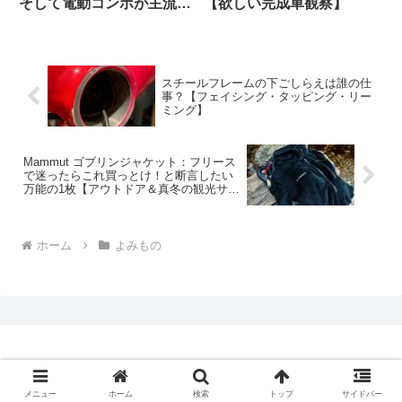
そして電動コンポが主流に
【欲しい完成車観察】
なった本当の理由とは（海
外掲示板でのオピニオン観
察）
スチールフレームの下ごしらえは誰の仕
事？【フェイシング・タッピング・リー
ミング】
Mammut ゴブリンジャケット：フリース
で迷ったらこれ買っとけ！と断言したい
万能の1枚【アウトドア＆真冬の観光サイ
クリングに好適】
ホーム
よみもの
Copyright © 2009-2026 CBN Blog All Rights Reserved.
メニュー
ホーム
検索
トップ
サイドバー