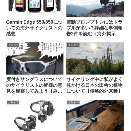
Garmin Edge 550/850につ
電動ブロンプトンにはトラ
いての海外サイクリストの
ブルが多い？詳細な事例報
感想
告2件を読む（海外掲示板
から）
よみもの
よみもの
度付きサングラスについて
サイクリング中に私がよく
のサイクリストの皆様の意
見かける日本の田舎の植物
見を観察してみよう【みん
について【侵略的外来種】
なちがって、みんない
い。】
よみもの
よみもの