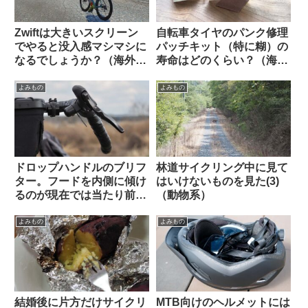
Zwiftは大きいスクリーン
自転車タイヤのパンク修理
でやると没入感マシマシに
パッチキット（特に糊）の
なるでしょうか？（海外掲
寿命はどのくらい？（海外
示板から）
掲示板から）
よみもの
よみもの
ドロップハンドルのブリフ
林道サイクリング中に見て
ター。フードを内側に傾け
はいけないものを見た(3)
るのが現在では当たり前？
（動物系）
（海外掲示板から）
よみもの
よみもの
結婚後に片方だけサイクリ
MTB向けのヘルメットには