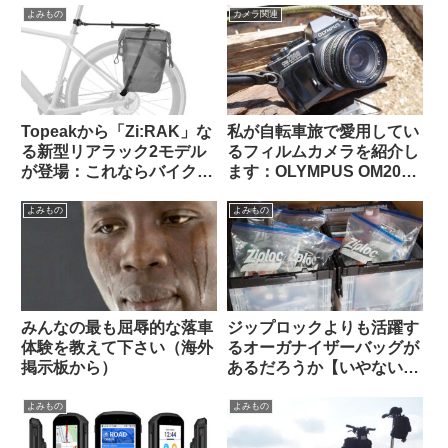
う？（海外掲示板から）
備を考える
よみもの
カメラ関連
Topeakから「Zi:RAK」な
私が自転車旅で愛用してい
る新型リアラック2モデル
るフィルムカメラを紹介し
が登場：これならバイクパ
ます：OLYMPUS OM2000
ッキング派・パニア派どち
/ G.ZUIKO AUTO-W 28mm
らも納得？
F3.5
よみもの
よみもの
みんなの最も屈辱的な落車
ジップロックよりも活躍す
体験を教えて下さい（海外
るオーガナイザーバッグが
掲示板から）
あるだろうか【いやない・
海外掲示板から】
よみもの
よみもの