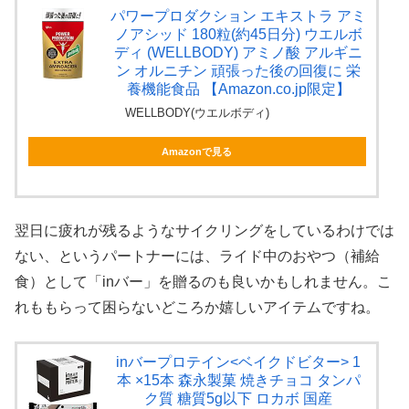
パワープロダクション エキストラ アミ
ノアシッド 180粒(約45日分) ウエルボ
ディ (WELLBODY) アミノ酸 アルギニ
ン オルニチン 頑張った後の回復に 栄
養機能食品 【Amazon.co.jp限定】
WELLBODY(ウエルボディ)
Amazonで見る
翌日に疲れが残るようなサイクリングをしているわけでは
ない、というパートナーには、ライド中のおやつ（補給
食）として「inバー」を贈るのも良いかもしれません。こ
れももらって困らないどころか嬉しいアイテムですね。
inバープロテイン<ベイクドビター> 1
本 ×15本 森永製菓 焼きチョコ タンパ
ク質 糖質5g以下 ロカボ 国産