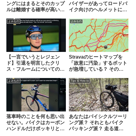
ングにはまるとそのカップ
バイザーがあってロードバ
ルは離婚する確率が高い？
イク向けのヘルメットにな
（海外掲示板から）
いのは何故ですか（海外掲
示板から）
よみもの
よみもの
【一言でいうとレジェン
Stravaのヒートマップを
ド】引退を明言したクリ
「故意に汚染」するボット
ス・フルームについての海
が急増している？ その背
外掲示板での感想を観察す
後にいるのは…（海外掲示
る
板から）
よみもの
Tips & How-to
落車時のことを何も思い出
あなたはバイシクルツーリ
せない。バイクはカーボン
ング派？ それともバイク
ハンドルだけポッキリと。
パッキング派？ 走る道の
何が原因だったのでしょ
タイプから自分に合った装