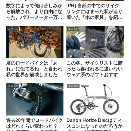
数字によって俺は苦しみか
[PR] 自然の中でのサイク
ら解放され、より自由にな
リングにはまった私が辿り
った。パワーメーター万
着いた「木の家具」を紹介
歳！（海外掲示板から）
します【一枚板の机・読者
特典あり】
よみもの
よみもの
君のロードバイクは「あ
この冬、サイクリストに贈
れ」に似てるね、と言われ
ったら喜ばれるに違いない
私の世界が崩壊しました
ウェア系のギフトおすすめ
（海外掲示板から）
3選【筆者使用経験のある
ものから】
よみもの
よみもの
過去20年間でロードバイク
Dahon Horize Discはディ
はどれくらい変わった？
スコンになったのだろうか