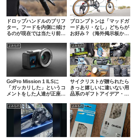
ドロップハンドルのブリフ
ブロンプトンは「マッドガ
ター。フードを内側に傾け
ードあり・なし」どちらが
るのが現在では当たり前？
お好み？（海外掲示板か
（海外掲示板から）
ら）
よみもの
よみもの
GoPro Mission 1 ILSに
サイクリストが贈られたら
「ガッカリした」というコ
きっと嬉しいに違いない用
メントをした人達が正座さ
品系のギフトアイデア・お
せられ説教されているスレ
すすめ10選【筆者使用経験
ッドを海外掲示板で発見
のあるものから】
よみもの
よみもの