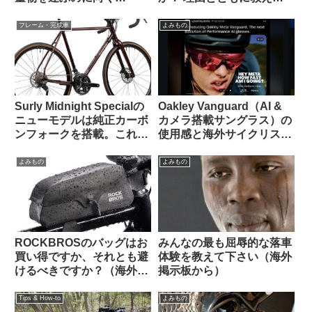
Dahon K3で灯油ポリタン
ください（海外掲示板か
ク運んでみた
ら）
フレーム・完成車
よみもの
Surly Midnight Specialの
Oakley Vanguard（AI &
ニューモデルは純正カーボ
カメラ搭載サングラス）の
ンフォークを搭載。これで
使用感と海外サイクリスト
55万円は高い？普通？
の反応
よみもの
よみもの
ROCKBROSのバッグはお
みんなの最も屈辱的な落車
買い得ですか、それとも避
体験を教えて下さい（海外
けるべきですか？（海外掲
掲示板から）
示板から）
Tips & How-to
よみもの