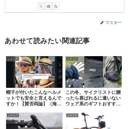
マスター
あわせて読みたい関連記事
よみもの
よみもの
帽子が付いたこんなヘルメ
この冬、サイクリストに贈
ットでも安全と言えるんで
ったら喜ばれるに違いない
すか！【賛否両論】（海外
ウェア系のギフトおすすめ
掲示板から）
3選【筆者使用経験のある
ものから】
よみもの
よみもの