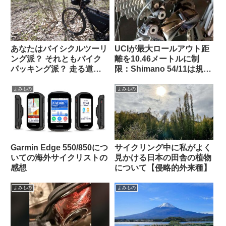
あなたはバイシクルツーリ
UCIが最大ロールアウト距
ング派？ それともバイク
離を10.46メートルに制
パッキング派？ 走る道の
限：Shimano 54/11は規定
タイプから自分に合った装
内・SRAM 50/10はルール
備を考える
違反にーー海外掲示板での
よみもの
よみもの
意見を観察
Garmin Edge 550/850につ
サイクリング中に私がよく
いての海外サイクリストの
見かける日本の田舎の植物
感想
について【侵略的外来種】
よみもの
よみもの