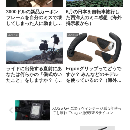
3000ドルの新品カーボン
6月の日本を自転車旅行し
フレームを自分のミスで壊
た西洋人のミニ感想（海外
してしまった人に励ましの
掲示板から）
声が寄せられる（海外掲示
板から）
よみもの
よみもの
ライドに出発する直前にあ
Ergonグリップってどうで
なたは何らかの「儀式めい
すか？ みんなどのモデル
たこと」をしますか？（海
を使っているの？（海外掲
外掲示板から）
示板から）
XOSS G+に漂うヴィンテージ感 3年使っ
ても壊れていない激安GPSサイコン