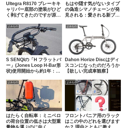
Ultegra R8170 ブレーキキ
もはや隠す気がないタイプ
ャリパー底部の塗装がひど
の偽造シマノチェーンが発
く剥げてきたのですが原因
見される：愛される新ブラ
は何でしょうか（海外掲示
ンド爆誕か
板から）【ガルバニック腐
よみもの
よみもの
食・異種金属接触腐食】
S SENQIの「H フラットバ
Dahon Horize Discはディ
ー」(Jones Loop H-Bar形
スコンになったのだろうか
状)使用開始から約1年：両
【欲しい完成車観察】
サイドをカットして少し短
くしてみた
よみもの
よみもの
はたらく自転車：ミニベロ
フロントパニア用のラック
の荷台位置の低さは大型重
はこの中のどれを選びます
量物を運ぶのに向く
か？ 理由とともに教えて