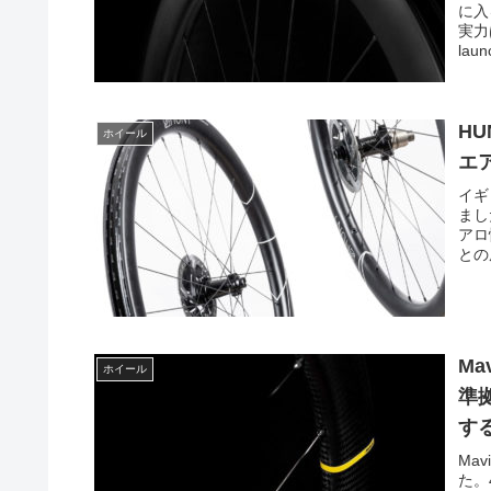
に入
実力
laun
HU
ホイール
エ
イギ
ました
アロ
との
Ma
ホイール
準
す
Mav
た。