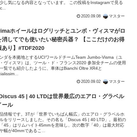
少し気になる内容となっています。 この投稿をInstagramで見る
c...
2020.09.08
マスター
orimaホイールはログリッチとユンボ・ヴィスマがロ
を消してでも使いたい秘密兵器？ 【ここだけのお得
あり】#TDF2020
ンダを本拠地とするUCIワールドチームTeam Jumbo-Visma（ユ
・ヴィスマ）は、ツール・ド・フランス2020 参加全チームの使用
一覧でも紹介したように、車体はBianchi Oltre XR4と
ialissim...
2020.09.02
マスター
 Discus 45 | 40 LTDは世界最広のエアロ・グラベル
イール
品情報です。3Tが「世界でいちばん幅広」のエアロ・グラベルホ
ルをリリースしました。その名も「Discus 45 | 40 LTD」。最初の
「45」はリムハイト45mmを意味し、次の数字「40」は最大対応
ヤ幅が40mmであるこ...