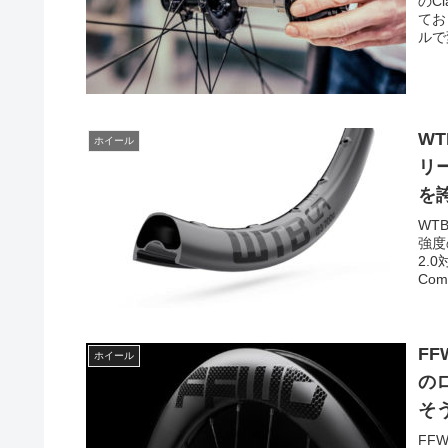
のC
てお
ルで
W
ホイール
リ
を
WT
強度
2.
Comp
F
ホイール
の
そ
FF