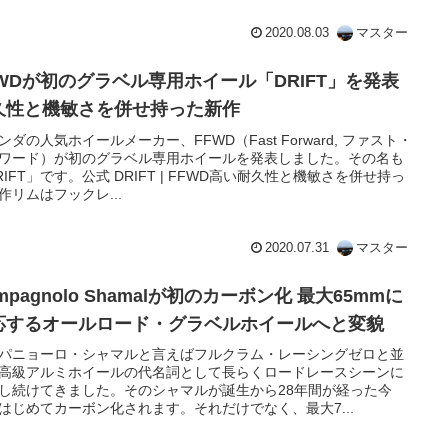
2020.08.03
マスター
FWDが初のグラベル専用ホイール「DRIFT」を発表
久性と機敏さを併せ持った新作
ンダの人気ホイールメーカー、FFWD（Fast Forward, ファスト・
ワード）が初のグラベル専用ホイールを発表しました。その名も
RIFT」です。公式 DRIFT | FFWD高い耐久性と機敏さを併せ持っ
作リムはフックレ...
2020.07.31
マスター
mpagnolo Shamalが初のカーボン化 最大65mmに
応するオールロード・グラベルホイールへと変貌
パニョーロ・シャマルと言えばフルクラム・レーシングゼロと並
高級アルミホイールの代名詞として長らくロードレースシーンに
し続けてきました。そのシャマルが誕生から28年間が経った今
はじめてカーボン化されます。それだけでなく、最大7...