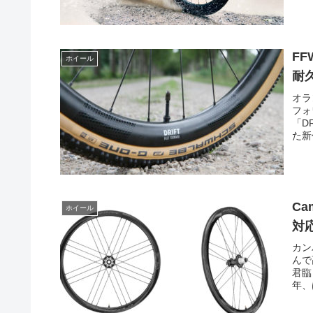
F
ホイール
耐
オラ
フォ
「D
た新
Ca
ホイール
対
カン
んで
君臨
年、