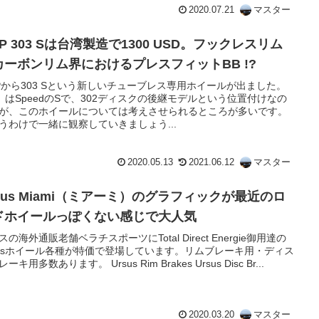
2020.07.21
マスター
PP 303 Sは台湾製造で1300 USD。フックレスリム
カーボンリム界におけるプレスフィットBB !?
PPから303 Sという新しいチューブレス専用ホイールが出ました。
」はSpeedのSで、302ディスクの後継モデルという位置付けなの
が、このホイールについては考えさせられるところが多いです。
うわけで一緒に観察していきましょう...
2020.05.13
2021.06.12
マスター
rsus Miami（ミアーミ）のグラフィックが最近のロ
ドホイールっぽくない感じで大人気
スの海外通販老舗ベラチスポーツにTotal Direct Energie御用達の
susホイール各種が特価で登場しています。リムブレーキ用・ディス
ーキ用多数あります。 Ursus Rim Brakes Ursus Disc Br...
2020.03.20
マスター