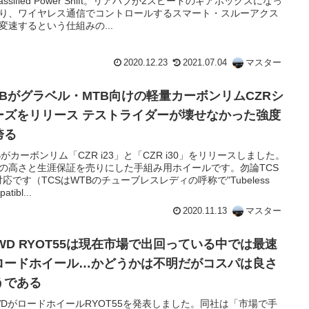
lassified Power Shift。リアハブが2スピードのギアボックスになっ
り、ワイヤレス通信でコントロールするスマート・スルーアクス
変速するという仕組みの...
2020.12.23
2021.07.04
マスター
TBがグラベル・MTB向けの軽量カーボンリムCZRシ
ーズをリリース テストライダーが壊せなかった強度
誇る
Bがカーボンリム「CZR i23」と「CZR i30」をリリースしました。
の高さと生涯保証を売りにした手組み用ホイールです。勿論TCS
0対応です（TCSはWTBのチューブレスレディの呼称で"Tubeless
atibl...
2020.11.13
マスター
FWD RYOT55は現在市場で出回っている中では最速
ロードホイール…かどうかは不明だがコスパは良さ
うである
WDがロードホイールRYOT55を発表しました。同社は「市場で手