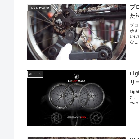
ブ
Tips & How-to
た
ブロ
歩き
いは
なこ
Li
ホイール
リ
Li
た、と
ever