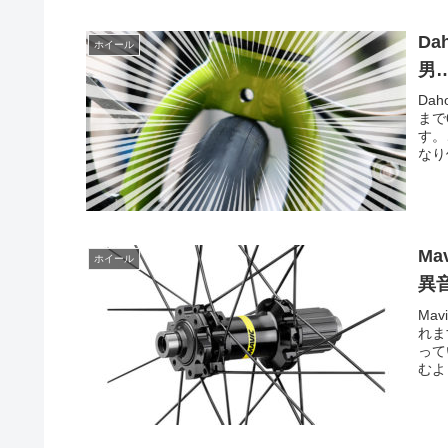
D
ホイール
男
Da
まで
す。
なり
M
ホイール
異
Ma
れま
って
むよ