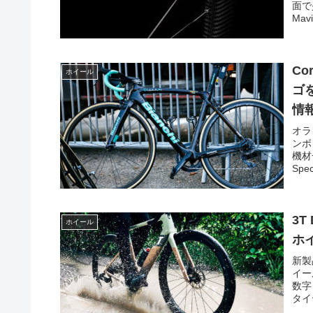
面で
Mavi
C
ホイール
ゴ
情報
オラ
ンボ
機材
Spec
3T
ホイール
ホ
新製
イー
数字
タイ