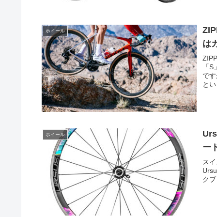
ZI
ホイール
は
ZI
「S
です
とい
U
ホイール
ー
スイ
Ur
クブレ