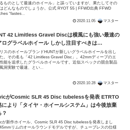
るものとして最速のホイール」と謳っていますが、果たしてその
はどんなものでしょうか。公式 RYOT 55 | FFWD出典 FFWD
ches “fastes...
2020.11.05
マスター
NT 42 Limitless Gravel Discは横風にも強い最速の
アログラベルホイール しかし注目すべきは…
リスのホイールブランドHUNTが新しいグラベルホイールを出し
。その名も「42 Limitless Gravel Disc」。42mmディープのエ
性能を追求したグラベルホイールです。近似スペックの競合製品
風洞実験で最速、とい...
2020.10.28
マスター
vicがCosmic SLR 45 Disc tubelessを発表 ETRTO
拠により「タイヤ・ホイールシステム」は今後放棄
る？
icが新作ホイール、Cosmic SLR 45 Disc tubelessを発表しまし
45mmリムのオールラウンドモデルですが、チューブレスの仕様