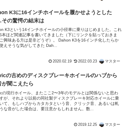
ahon K3に16インチホイールを履かせようとした
…その驚愕の結末は
hon K3という14インチホイールの小径車に乗りはじめました。これ
6本ほど関連記事を書いてきました（下にリンクを貼っておきま
ご興味ある方は是非どうぞ）。 Dahon K3を16インチ化したらか
使えそうな気がしてきた Dah...
2020.02.19
2022.03.23
マスター
avicの古めのディスクブレーキホイールのハブから
音が聞こえたら
vicの現行ホイール、またここ2〜3年のモデルとは関係ないと思わ
すが、それより以前の同社製ディスクブレーキ対応ホイールに乗
いて、もしハブからカタカタという音、クリック音、あるいは軋
うな音がした場合は、要注意かもしれません。数...
2019.12.25
マスター