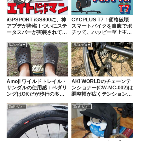
iGPSPORT iGS800に、神
CYCPLUS T7！価格破壊
アプデが降臨！ついにステ
スマートバイクを自腹でポ
ータスバーが実装されて俺
チッて、ハッピー至上主
様大歓喜！！
義！
製品レビュー
製品レビュー
Amoji ワイルドトレイル・
AKI WORLDのチェーンテ
サンダルの使用感：ペダリ
ンショナー(CW-MC-002)は
ングはOKだが歩行の多い
調整幅が広くテンションも
自転車キャンツーでは
申し分なし
CROCSの快適さに及ばず
製品レビュー
製品レビュー