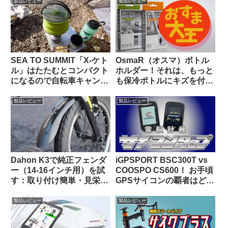
製品レビュー
製品レビュー
SEA TO SUMMIT「X-ケト
OsmaR（オスマ）ボトル
ル」はたたむとコンパクト
ホルダー！それは、もっと
になるので自転車キャンツ
も保冷ボトルにキズを付け
ーに持っていきやすいヤカ
にくい（多分）ボトルホル
ン
ダー（のはず）！！
製品レビュー
製品レビュー
Dahon K3で純正フェンダ
iGPSPORT BSC300T vs
ー（14-16インチ用）を試
COOSPO CS600！ お手頃
す：取り付け簡単・見栄え
GPSサイコンの覇者はどっ
良し。ラックとの共存はで
ちだ！？
きる？
製品レビュー
製品レビュー