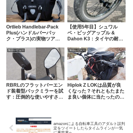
Ortlieb Handlebar-Pack
【使用5年目】シュワル
Plus(ハンドルバーパッ
ベ・ビッグアップル &
ク・プラス)の実物ツア
Dahon K3：タイヤの耐久
ー：外観と仕様を観察して
性とリムへの影響はどうで
みよう
あったか
製品レビュー
製品レビュー
RBRLのフラットバーエン
Hiplok Z LOKは品質が良
ド装着型バックミラーを試
くなった？それともたまた
す：圧倒的な使いやすさと
ま良い個体に当たったの
高品質な視野に感動【すご
か…
い】
amazonによる自転車工具のアダルト誤判
定をツイートしたらタイムラインが一気
に裏世界へ