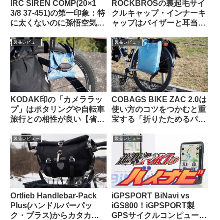
IRC SIREN COMP(20×1
ROCKBROSの裏起毛サイ
3/8 37-451)の第一印象：特
クルキャップ・インナーキ
に太くないのに孫悟空気分
ャップはバイザーと耳当て
を味わえる上質な乗り心地
が便利。適度なハリがあり
（ガチ競技用の高級タイ
冬の高強度ライドにも良し
製品レビュー
製品レビュー
ヤ）【Tern Crest カスタマ
イズ】
KODAK印の「カメララッ
COBAGS BIKE ZAC 2.0は
プ」はポタリングや自転車
使い方のコツをつかむと重
旅行との相性が良い【省ス
宝する「折りたためるパニ
ペース・クッション・撥
アバッグ」【買い出し・キ
水】
ャンプ・輪行でも】
製品レビュー
製品レビュー
Ortlieb Handlebar-Pack
iGPSPORT BiNavi vs
Plus(ハンドルバーパッ
iGS800！iGPSPORT製
ク・プラス)からカタカタ
GPSサイクルコンピュータ