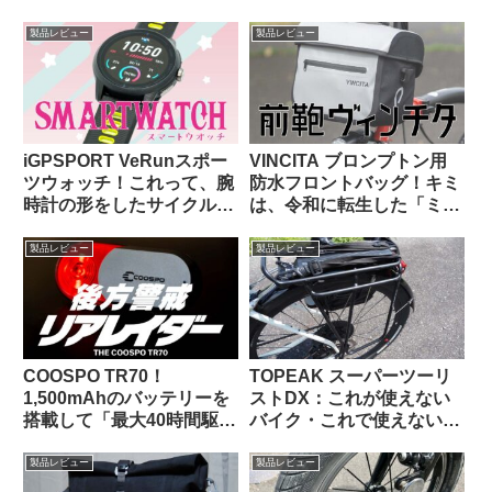
という異音が聞こえる原因
の頂点はどっちだ？
はこれだった【豆感想】
製品レビュー
製品レビュー
iGPSPORT VeRunスポー
VINCITA ブロンプトン用
ツウォッチ！これって、腕
防水フロントバッグ！キミ
時計の形をしたサイクルコ
は、令和に転生した「ミニ
ンピュータなのでは…？
Oバッグ」…なのか？
製品レビュー
製品レビュー
COOSPO TR70！
TOPEAK スーパーツーリ
1,500mAhのバッテリーを
ストDX：これが使えない
搭載して「最大40時間駆
バイク・これで使えないバ
動」を謳うリアビューレー
ッグって存在するの？ と
ダーが爆誕！！【クーポン
思えるほど万能なリアラッ
製品レビュー
製品レビュー
あります】
クの優等生