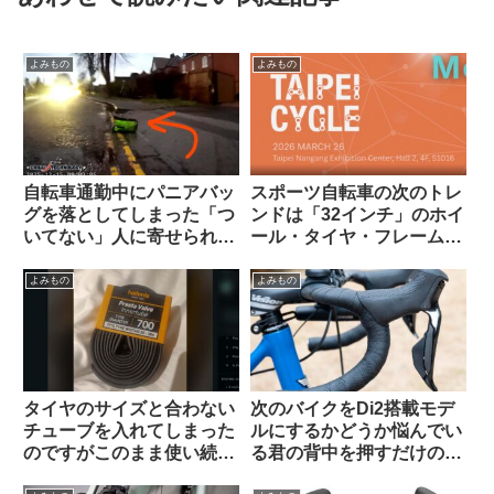
よみもの
よみもの
自転車通勤中にパニアバッ
スポーツ自転車の次のトレ
グを落としてしまった「つ
ンドは「32インチ」のホイ
いてない」人に寄せられた
ール・タイヤ・フレームに
アドバイスに全俺が共感：
なる？
人間万事塞翁が馬
よみもの
よみもの
タイヤのサイズと合わない
次のバイクをDi2搭載モデ
チューブを入れてしまった
ルにするかどうか悩んでい
のですがこのまま使い続け
る君の背中を押すだけのコ
ても問題ないですか？（海
メントを集めてみた