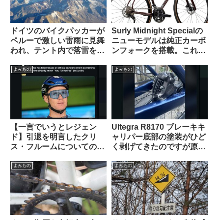
ドイツのバイクパッカーが
Surly Midnight Specialの
ペルーで激しい雷雨に見舞
ニューモデルは純正カーボ
われ、テント内で落雷を受
ンフォークを搭載。これで
けて亡くなる（海外掲示板
55万円は高い？普通？
から）
よみもの
よみもの
【一言でいうとレジェン
Ultegra R8170 ブレーキキ
ド】引退を明言したクリ
ャリパー底部の塗装がひど
ス・フルームについての海
く剥げてきたのですが原因
外掲示板での感想を観察す
は何でしょうか（海外掲示
る
板から）【ガルバニック腐
よみもの
よみもの
食・異種金属接触腐食】