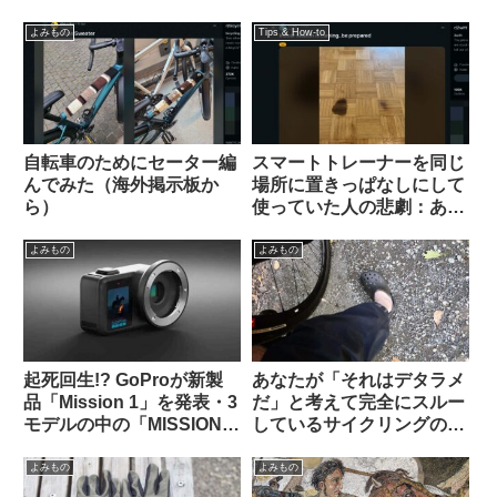
外掲示板から）
声が寄せられる（海外掲示
板から）
よみもの
Tips & How-to
自転車のためにセーター編
スマートトレーナーを同じ
んでみた（海外掲示板か
場所に置きっぱなしにして
ら）
使っていた人の悲劇：あな
たの家は大丈夫？（海外掲
示板から）
よみもの
よみもの
起死回生!? GoProが新製
あなたが「それはデタラメ
品「Mission 1」を発表・3
だ」と考えて完全にスルー
モデルの中の「MISSION 1
しているサイクリングの
PRO ILS」はレンズ交換式
「ルール」や固定観念は何
でm43対応。でもこれって
ですか（海外掲示板から）
よみもの
よみもの
誰向けのカメラなの？（海