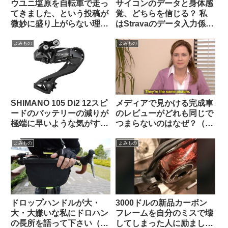
ウユニ塩原を自転車で走っ
サイコンのデータと身体感
てきました、という投稿が
覚、どちらを信じる？ 私
微妙に盛り上がらない理由
はStravaのデータ入力係に
とは（海外掲示板から）
すぎないのでしょうか…
（海外掲示板から）
よみもの
よみもの
SHIMANO 105 Di2 12スピ
メディアで見かける完成車
ードのバッテリーの減りが
のレビューがどれも同じで
極端に早いような気がする
つまらないのはなぜ？（海
のですが普通でしょうか？
外掲示板から）
（海外掲示板から）
よみもの
よみもの
ドロップハンドルが大・
3000ドルの新品カーボン
大・大嫌いな私にドロハン
フレームを自分のミスで壊
の長所を語って下さい（海
してしまった人に励ましの