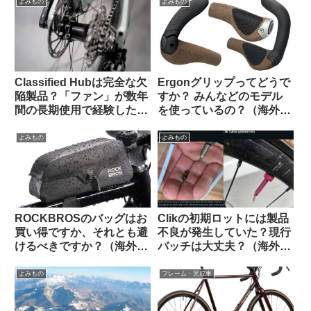
外掲示板より）
よみもの
よみもの
Classified Hubは完全な欠
Ergonグリップってどうで
陥製品？「ファン」が数年
すか？ みんなどのモデル
間の長期使用で経験した
を使っているの？（海外掲
様々な問題（海外掲示板か
示板から）
ら）
よみもの
よみもの
ROCKBROSのバッグはお
Clikの初期ロットには製品
買い得ですか、それとも避
不良が発生していた？現行
けるべきですか？（海外掲
バッチは大丈夫？（海外掲
示板から）
示板から）
よみもの
フレーム・完成車