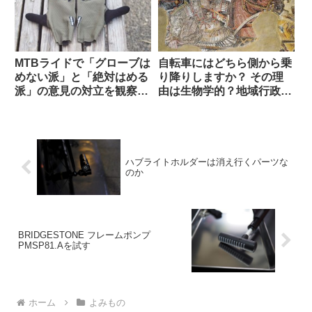
外掲示板から）
MTBライドで「グローブは
自転車にはどちら側から乗
めない派」と「絶対はめる
り降りしますか？ その理
派」の意見の対立を観察す
由は生物学的？地域行政
る（海外掲示板から）
的？それとも…【海外掲示
板から】
ハブライトホルダーは消え行くパーツな
のか
BRIDGESTONE フレームポンプ
PMSP81.Aを試す
ホーム
よみもの