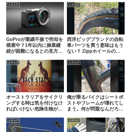
いなく感謝されます
よみもの
よみもの
GoProが業績不振で売却を
西洋ビッグブランドの自転
模索中？1年以内に操業継
車パーツを買う意味はもう
続が困難になるとの見方も
ない？ Zippホイールの生
（海外掲示板から）
涯製品保証を拒否された人
の経緯報告が大きい話題に
よみもの
よみもの
オーストラリアをサイクリ
俺が乗るバイクはシートポ
ングする時は気を付けなけ
ストやフレームが壊れてし
ればいけない危険生物がい
まう。何が問題なんだろ
る【ヒント・あれではな
う…【未解決問題・海外掲
い】
示板より】
よみもの
よみもの