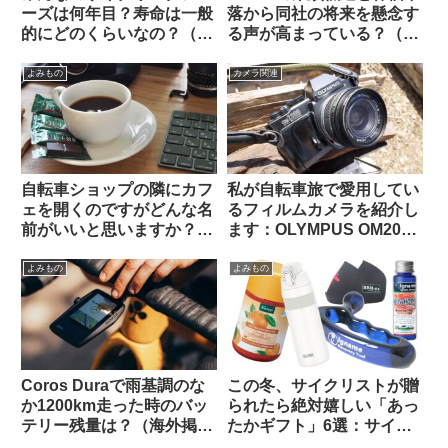
ーズは何年目？寿命は一般
落から同社の将来を懸念す
的にどのくらいなの？（海
る声が高まっている？（海
外掲示板から）
外掲示板から）
よみもの
カメラ関連
自転車ショップの隣にカフ
私が自転車旅で愛用してい
ェを開くのですがどんな名
るフィルムカメラを紹介し
前がいいと思いますか？
ます：OLYMPUS OM2000
（海外掲示板から）
/ G.ZUIKO AUTO-W 28mm
F3.5
よみもの
よみもの
Coros Duraで雨基調のな
この冬、サイクリストが贈
か1200km走った時のバッ
られたら絶対嬉しい「あっ
テリー残量は？（海外掲示
たかギフト」6選：サイズ
板から）
選び不要・性別不問で間違