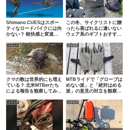
Shimano CUESはスポー
この冬、サイクリストに贈
ティなロードバイクには向
ったら喜ばれるに違いない
かない？ 軽快感と変速の
ウェア系のギフトおすすめ
速さではSoraにも劣る？
3選【筆者使用経験のある
（海外掲示板から）
ものから】
よみもの
よみもの
クマの数は世界的にも増え
MTBライドで「グローブは
ている？ 北米MTBerたち
めない派」と「絶対はめる
による報告を観察してみよ
派」の意見の対立を観察す
う
る（海外掲示板から）
よみもの
よみもの