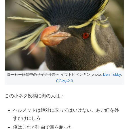
コーヒー休憩中のサイクリスト
イワトビペンギン photo:
Ben Tubby
,
CC-by-2.0
この小ネタ投稿に街の人は：
ヘルメットは絶対に取ってはいけない。あご紐を外
すだけにしろ
俺はこれが理由で頭を剃った