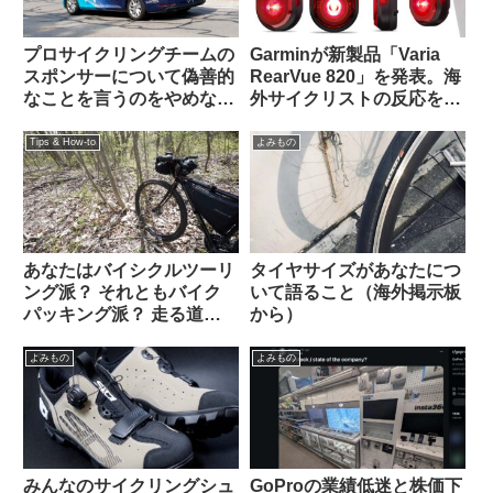
プロサイクリングチームの
Garminが新製品「Varia
スポンサーについて偽善的
RearVue 820」を発表。海
なことを言うのをやめなさ
外サイクリストの反応を観
い（海外掲示板でのオピニ
察してみよう
オン観察）
Tips & How-to
よみもの
あなたはバイシクルツーリ
タイヤサイズがあなたにつ
ング派？ それともバイク
いて語ること（海外掲示板
パッキング派？ 走る道の
から）
タイプから自分に合った装
備を考える
よみもの
よみもの
みんなのサイクリングシュ
GoProの業績低迷と株価下