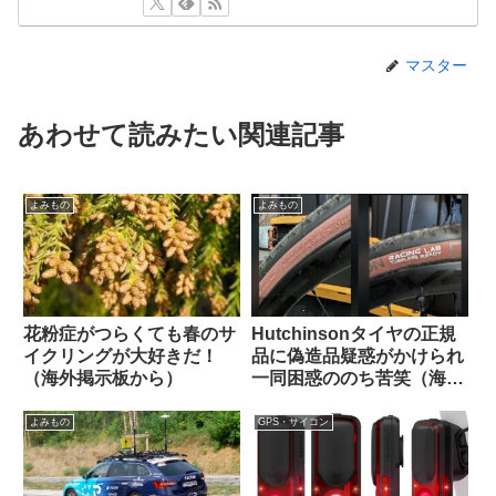
マスター
あわせて読みたい関連記事
よみもの
よみもの
花粉症がつらくても春のサ
Hutchinsonタイヤの正規
イクリングが大好きだ！
品に偽造品疑惑がかけられ
（海外掲示板から）
一同困惑ののち苦笑（海外
掲示板から）
よみもの
GPS・サイコン