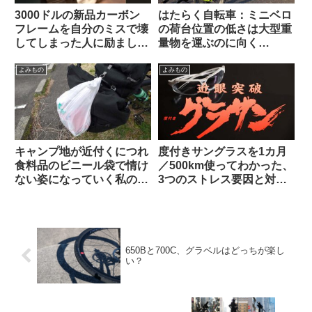
3000ドルの新品カーボン
はたらく自転車：ミニベロ
フレームを自分のミスで壊
の荷台位置の低さは大型重
してしまった人に励ましの
量物を運ぶのに向く
声が寄せられる（海外掲示
Dahon K3で灯油ポリタン
板から）
ク運んでみた
よみもの
よみもの
キャンプ地が近付くにつれ
度付きサングラスを1カ月
食料品のビニール袋で情け
／500km使ってわかった、
ない姿になっていく私の愛
3つのストレス要因と対策
車【自転車キャンツーある
不能な弱点とは？【ひとつ
ある】
は解決策あり】
650Bと700C、グラベルはどっちが楽し
い？