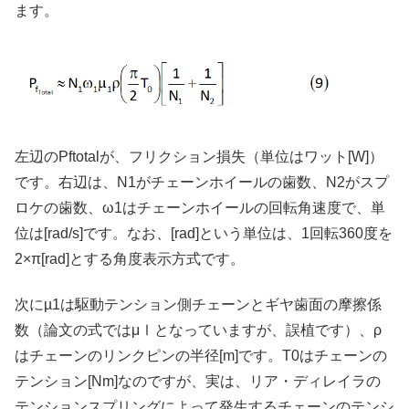
ます。
左辺のPftotalが、フリクション損失（単位はワット[W]）
です。右辺は、N1がチェーンホイールの歯数、N2がスプ
ロケの歯数、ω1はチェーンホイールの回転角速度で、単
位は[rad/s]です。なお、[rad]という単位は、1回転360度を
2×π[rad]とする角度表示方式です。
次にµ1は駆動テンション側チェーンとギヤ歯面の摩擦係
数（論文の式ではμⅠとなっていますが、誤植です）、ρ
はチェーンのリンクピンの半径[m]です。T0はチェーンの
テンション[Nm]なのですが、実は、リア・ディレイラの
テンションスプリングによって発生するチェーンのテンシ