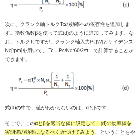
次に、クランク軸トルクTcの効率への依存性を追加しま
す。指数係数βを使って式(d)のように追加してみます。な
お、トルクTcですが、クランク軸入力Pc[W]とケイデンス
Nc[rpm]を用いて、 Tc = Pc/Nc*60/2/π で計算することが
できます。
式(d)の中で、値がわからないのは、αとβです。
そこで、この
αとβを適当な値に設定して、(d)の効率値を
実測値の効率になるべく近づけてみよう
、ということをや