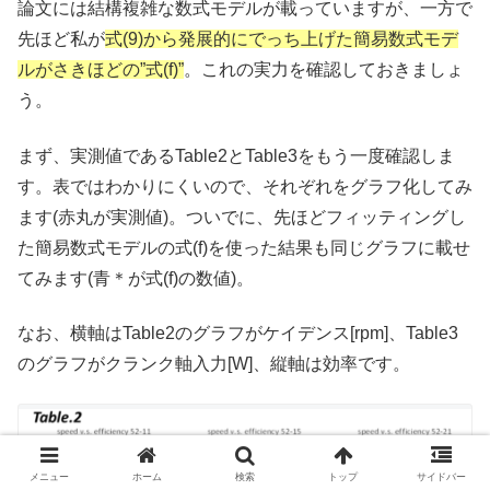
論文には結構複雑な数式モデルが載っていますが、一方で
先ほど私が
式(9)から発展的にでっち上げた簡易数式モデ
ルがさきほどの”式(f)”
。これの実力を確認しておきましょ
う。
まず、実測値であるTable2とTable3をもう一度確認しま
す。表ではわかりにくいので、それぞれをグラフ化してみ
ます(赤丸が実測値)。ついでに、先ほどフィッティングし
た簡易数式モデルの式(f)を使った結果も同じグラフに載せ
てみます(青＊が式(f)の数値)。
なお、横軸はTable2のグラフがケイデンス[rpm]、Table3
のグラフがクランク軸入力[W]、縦軸は効率です。
メニュー
ホーム
検索
トップ
サイドバー