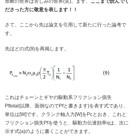
禁断の世界は苦しみの世界(笑)。まず、
ここまで読んでく
ださった方に敬意を表します！！
さて、ここから先は論文を引用して新たに行った論考で
す。
先ほどの式(9)を再掲します。
これはチェーンとギヤの駆動系フリクション損失
Pftotal(以降、面倒なのでPfと書きます)を表す式であり、
単位は[W]です。クランク軸入力[W]をPcとおき、これと
フリクション損失Pfを使うと、駆動力伝達効率ηは、次に
示す式(a)のように書くことができます。