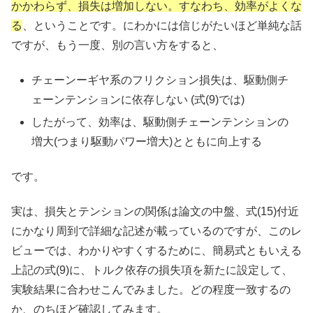
かかわらず、損失は増加しない。すなわち、効率がよくな
る
、ということです。にわかには信じがたいほど単純な話
ですが、もう一度、別の言い方をすると、
チェーンーギヤ系のフリクション損失は、駆動側チ
ェーンテンションに依存しない (式(9)では)
したがって、効率は、駆動側チェーンテンションの
増大(つまり駆動パワー増大)とともに向上する
です。
実は、損失とテンションの関係は論文の中盤、式(15)付近
にかなり周到で詳細な記述が載っているのですが、このレ
ビューでは、わかりやすくするために、簡易式ともいえる
上記の式(9)に、トルク依存の損失項を新たに設定して、
実験結果に合わせこんでみました。どの程度一致するの
か、のちほど確認してみます。