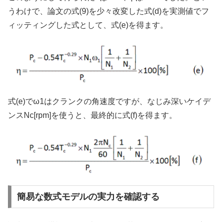
うわけで、論文の式(9)を少々改変した式(d)を実測値でフ
ィッティングした式として、式(e)を得ます。
式(e)でω1はクランクの角速度ですが、なじみ深いケイデ
ンスNc[rpm]を使うと、最終的に式(f)を得ます。
簡易な数式モデルの実力を確認する