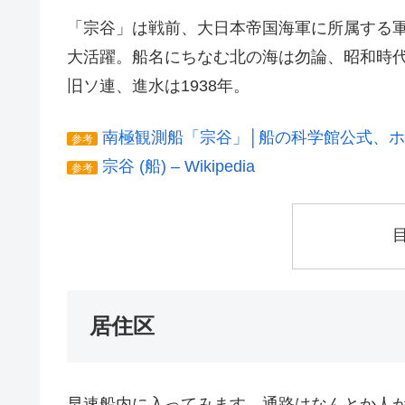
「宗谷」は戦前、大日本帝国海軍に所属する
大活躍。船名にちなむ北の海は勿論、昭和時
旧ソ連、進水は1938年。
南極観測船「宗谷」│船の科学館公式、
参考
宗谷 (船) – Wikipedia
参考
居住区
早速船内に入ってみます。通路はなんとか人