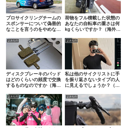
プロサイクリングチームの
荷物をフル積載した状態の
スポンサーについて偽善的
あなたの自転車の重さは何
なことを言うのをやめなさ
kgくらいですか？（海外掲
い（海外掲示板でのオピニ
示板から）
オン観察）
よみもの
よみもの
ディスクブレーキのパッド
私は他のサイクリストに手
はどのくらいの頻度で交換
を振り返さないタイプの人
するものなのですか（海外
に見えるでしょうか？（海
掲示板から）
外掲示板から）
よみもの
よみもの