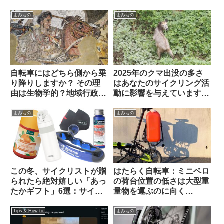
示板から）
示板から）
よみもの
よみもの
自転車にはどちら側から乗
2025年のクマ出没の多さ
り降りしますか？ その理
はあなたのサイクリング活
由は生物学的？地域行政
動に影響を与えています
的？それとも…【海外掲示
か？（アンケート結果&プ
板から】
チ考察）
よみもの
よみもの
この冬、サイクリストが贈
はたらく自転車：ミニベロ
られたら絶対嬉しい「あっ
の荷台位置の低さは大型重
たかギフト」6選：サイズ
量物を運ぶのに向く
選び不要・性別不問で間違
Dahon K3で灯油ポリタン
いなく感謝されます
ク運んでみた
Tips & How-to
よみもの