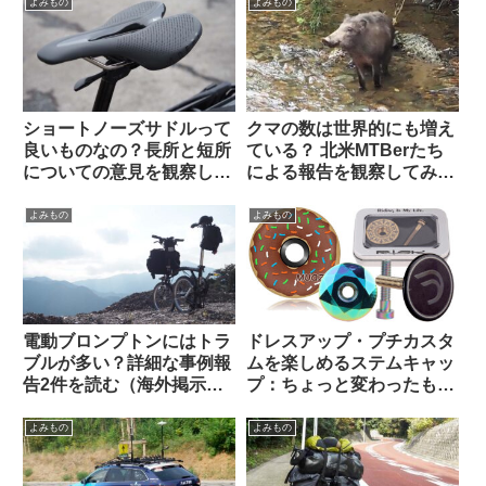
よみもの
よみもの
ショートノーズサドルって
クマの数は世界的にも増え
良いものなの？長所と短所
ている？ 北米MTBerたち
についての意見を観察して
による報告を観察してみよ
みよう（海外掲示板から）
う
よみもの
よみもの
電動ブロンプトンにはトラ
ドレスアップ・プチカスタ
ブルが多い？詳細な事例報
ムを楽しめるステムキャッ
告2件を読む（海外掲示板
プ：ちょっと変わったもの
から）
を10品セレクトしてみまし
た【ギフトにも好適】
よみもの
よみもの