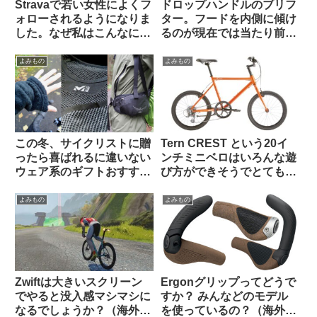
Stravaで若い女性によくフ
ドロップハンドルのブリフ
ォローされるようになりま
ター。フードを内側に傾け
した。なぜ私はこんなにモ
るのが現在では当たり前？
テるのでしょう（海外掲示
（海外掲示板から）
板から）
よみもの
よみもの
この冬、サイクリストに贈
Tern CREST という20イ
ったら喜ばれるに違いない
ンチミニベロはいろんな遊
ウェア系のギフトおすすめ
び方ができそうでとても気
3選【筆者使用経験のある
になる【欲しい完成車観
ものから】
察】
よみもの
よみもの
Zwiftは大きいスクリーン
Ergonグリップってどうで
でやると没入感マシマシに
すか？ みんなどのモデル
なるでしょうか？（海外掲
を使っているの？（海外掲