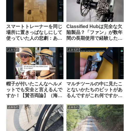
スマートトレーナーを同じ
Classified Hubは完全な欠
場所に置きっぱなしにして
陥製品？「ファン」が数年
使っていた人の悲劇：あな
間の長期使用で経験した
たの家は大丈夫？（海外掲
様々な問題（海外掲示板か
示板から）
ら）
よみもの
よみもの
帽子が付いたこんなヘルメ
マルチツールの中に見たこ
ットでも安全と言えるんで
とないかたちのビットがあ
すか！【賛否両論】（海外
るんですがこれ何ですか？
掲示板から）
【滅多に使わないけどない
と詰むやつ】
よみもの
よみもの