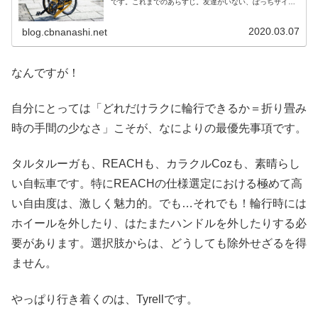
です。これまでのあらすじ。友達がいない、ぼっちサイク
リストの自分は、東海道新幹線でフルサイズのロードを輪
行しづらくなりそ...
2020.03.07
blog.cbnanashi.net
なんですが！
自分にとっては「どれだけラクに輪行できるか＝折り畳み
時の手間の少なさ」こそが、なによりの最優先事項です。
タルタルーガも、REACHも、カラクルCozも、素晴らし
い自転車です。特にREACHの仕様選定における極めて高
い自由度は、激しく魅力的。でも…それでも！輪行時には
ホイールを外したり、はたまたハンドルを外したりする必
要があります。選択肢からは、どうしても除外せざるを得
ません。
やっぱり行き着くのは、Tyrellです。