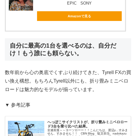
EPIC SONY
Amazonで見る
自分に最高の1台を選べるのは、自分だ
け！もう誰にも頼らない。
数年前から心の奥底でくすぶり続けてきた、Tyrell FXの買
い換え構想。もちろんTyrell以外にも、折り畳みミニベロ
ロードは魅力的なモデルが揃っています。
▼ 参考記事
へっぽこサイクリストが、折り畳みミニベロロー
ド3台を乗り比べた結果。
全速前進～～ヨーソローー！！こんにちは、渡辺y…すみま
せん、すみません！！ CBN Blog 駄文担当、nadokazu