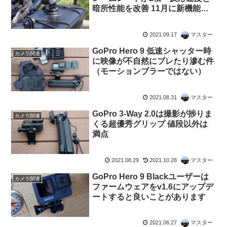
暗所性能を改善 11月に新機能も
追加
2021.09.17
マスター
GoPro Hero 9 低速シャッター時
カメラ関連
に映像が不自然にブレたり滲む件
（モーションブラーではない）
2021.08.31
マスター
GoPro 3-Way 2.0は撮影が捗りま
カメラ関連
くる超優秀グリップ 値段以外は
満点
2021.08.29
2021.10.28
マスター
GoPro Hero 9 Blackユーザーは
カメラ関連
ファームウェアをv1.6にアップデ
ートすると良いことがあります
2021.06.27
マスター