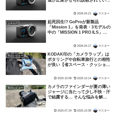
達が正座させられ説教されている
スレッドを海外掲示板で発見
2026.04.21
マスター
起死回生!? GoProが新製品
よみもの
「Mission 1」を発表・3モデルの
中の「MISSION 1 PRO ILS」は
レンズ交換式でm43対応。でもこ
れって誰向けのカメラなの？（海
2026.04.17
マスター
外掲示板から）
KODAK印の「カメララップ」は
製品レビュー
ポタリングや自転車旅行との相性
が良い【省スペース・クッショ
ン・撥水】
2025.10.08
2025.10.14
マスター
カメラのファインダーが夏の薄い
製品レビュー
ジャージに当たって少し不快・汗
で結露する… そんな悩みを解決
するアクセサリー
【Artisan&Artist Easy
2025.07.24
2025.10.08
マスター
Defender】