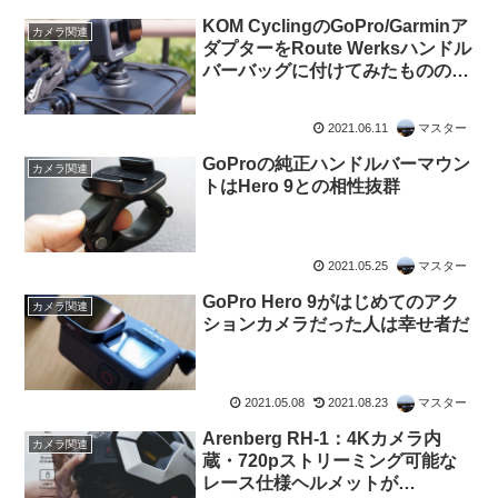
KOM CyclingのGoPro/Garminア
カメラ関連
ダプターをRoute Werksハンドル
バーバッグに付けてみたものの…
2021.06.11
マスター
GoProの純正ハンドルバーマウン
カメラ関連
トはHero 9との相性抜群
2021.05.25
マスター
GoPro Hero 9がはじめてのアク
カメラ関連
ションカメラだった人は幸せ者だ
2021.05.08
2021.08.23
マスター
Arenberg RH-1：4Kカメラ内
カメラ関連
蔵・720pストリーミング可能な
レース仕様ヘルメットが