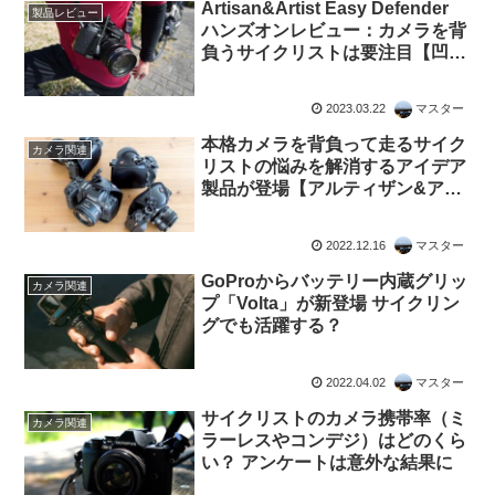
Artisan&Artist Easy Defender
製品レビュー
ハンズオンレビュー：カメラを背
負うサイクリストは要注目【凹凸
から身体とカメラを守る】
2023.03.22
マスター
本格カメラを背負って走るサイク
カメラ関連
リストの悩みを解消するアイデア
製品が登場【アルティザン&アー
ティスト・イージーディフェンダ
ー】
2022.12.16
マスター
GoProからバッテリー内蔵グリッ
カメラ関連
プ「Volta」が新登場 サイクリン
グでも活躍する？
2022.04.02
マスター
サイクリストのカメラ携帯率（ミ
カメラ関連
ラーレスやコンデジ）はどのくら
い？ アンケートは意外な結果に