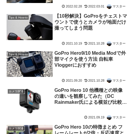
2022.02.28
2022.03.01
マスター
【10秒解決】GoProをチェストマ
Tips & How-to
ウントで使うとカメラが地面だけ
撮ってしまう問題
2021.10.19
2021.10.28
マスター
GoPro Hero9/10 Media Modで外
Tips & How-to
部マイクを使う方法 自転車
Vloggerにおすすめ
2021.09.20
2021.10.28
マスター
GoPro Hero 10 他機種との映像
カメラ関連
の違いを観察してみた（DC
Rainmaker氏による横並び比較動
画を見た印象）
2021.09.19
マスター
GoPro Hero 10の特徴まとめ フ
カメラ関連
レームレートが2倍・反応速度と