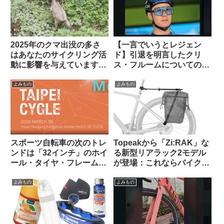
2025年のクマ出没の多さ
【一言でいうとレジェン
はあなたのサイクリング活
ド】引退を明言したクリ
動に影響を与えています
ス・フルームについての海
か？（アンケート結果&プ
外掲示板での感想を観察す
チ考察）
る
よみもの
よみもの
スポーツ自転車の次のトレ
Topeakから「Zi:RAK」な
ンドは「32インチ」のホイ
る新型リアラック2モデル
ール・タイヤ・フレームに
が登場：これならバイクパ
なる？
ッキング派・パニア派どち
らも納得？
よみもの
よみもの