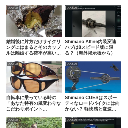
様々な問題（海外掲示板か
板から）
ら）
よみもの
よみもの
結婚後に片方だけサイクリ
Shimano Alfine内装変速
ングにはまるとそのカップ
ハブは8スピード版に限
ルは離婚する確率が高い？
る？（海外掲示板から）
（海外掲示板から）
よみもの
よみもの
自転車に乗っている時の
Shimano CUESはスポー
「あなた特有の風変わりな
ティなロードバイクには向
こだわりポイント
かない？ 軽快感と変速の
(idiosyncrasy)」を教えて
速さではSoraにも劣る？
ください（海外掲示板か
（海外掲示板から）
よみもの
よみもの
ら）