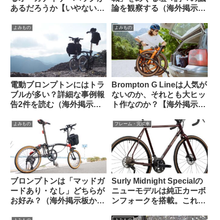
あるだろうか【いやない・
論を観察する（海外掲示板
海外掲示板から】
から）
よみもの
よみもの
電動ブロンプトンにはトラ
Brompton G Lineは人気が
ブルが多い？詳細な事例報
ないのか、それとも大ヒッ
告2件を読む（海外掲示板
ト作なのか？【海外掲示板
から）
での議論観察】
よみもの
フレーム・完成車
ブロンプトンは「マッドガ
Surly Midnight Specialの
ードあり・なし」どちらが
ニューモデルは純正カーボ
お好み？（海外掲示板か
ンフォークを搭載。これで
ら）
55万円は高い？普通？
よみもの
よみもの