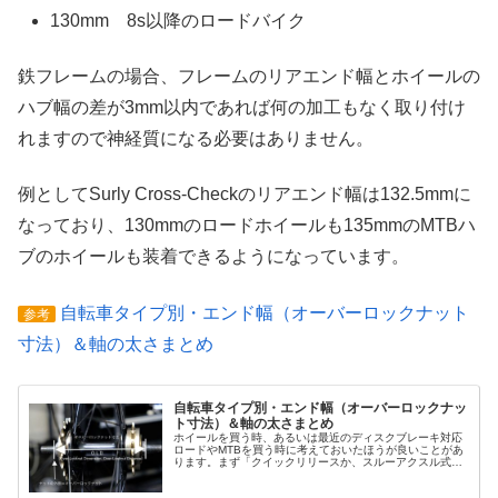
130mm 8s以降のロードバイク
鉄フレームの場合、フレームのリアエンド幅とホイールの
ハブ幅の差が3mm以内であれば何の加工もなく取り付け
れますので神経質になる必要はありません。
例としてSurly Cross-Checkのリアエンド幅は132.5mmに
なっており、130mmのロードホイールも135mmのMTBハ
ブのホイールも装着できるようになっています。
自転車タイプ別・エンド幅（オーバーロックナット
参考
寸法）＆軸の太さまとめ
自転車タイプ別・エンド幅（オーバーロックナッ
ト寸法）＆軸の太さまとめ
ホイールを買う時、あるいは最近のディスクブレーキ対応
ロードやMTBを買う時に考えておいたほうが良いことがあ
ります。まず「クイックリリースか、スルーアクスル式
か」ということ。そしてフレームとフォークの「エンド
幅」です。