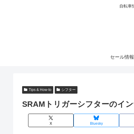
自転車
セール情報
Tips & How-to
シフター
SRAMトリガーシフターのイ
X
Bluesky