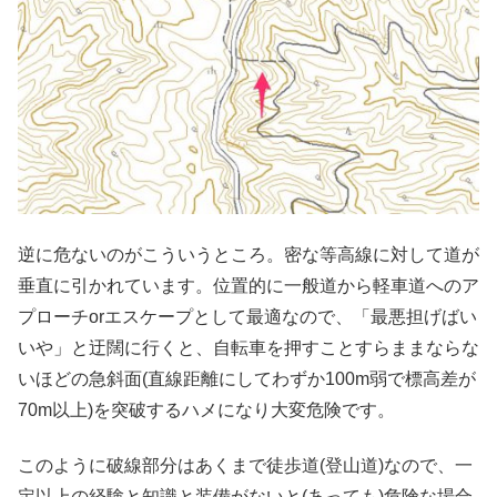
逆に危ないのがこういうところ。密な等高線に対して道が
垂直に引かれています。位置的に一般道から軽車道へのア
プローチorエスケープとして最適なので、「最悪担げばい
いや」と迂闊に行くと、自転車を押すことすらままならな
いほどの急斜面(直線距離にしてわずか100m弱で標高差が
70m以上)を突破するハメになり大変危険です。
このように破線部分はあくまで徒歩道(登山道)なので、一
定以上の経験と知識と装備がないと(あっても)危険な場合