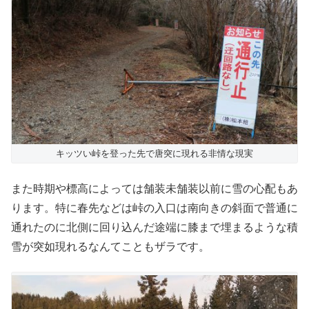
キッツい峠を登った先で唐突に現れる非情な現実
また時期や標高によっては舗装未舗装以前に雪の心配もあ
ります。特に春先などは峠の入口は南向きの斜面で普通に
通れたのに北側に回り込んだ途端に膝まで埋まるような積
雪が突如現れるなんてこともザラです。