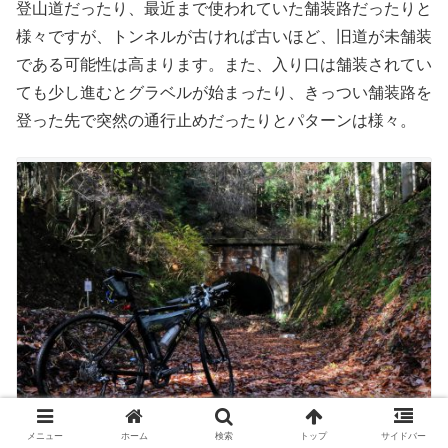
登山道だったり、最近まで使われていた舗装路だったりと
様々ですが、トンネルが古ければ古いほど、旧道が未舗装
である可能性は高まります。また、入り口は舗装されてい
ても少し進むとグラベルが始まったり、きっつい舗装路を
登った先で突然の通行止めだったりとパターンは様々。
メニュー
ホーム
検索
トップ
サイドバー