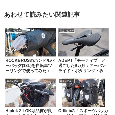
あわせて読みたい関連記事
製品レビュー
製品レビュー
ROCKBROSのハンドルバ
ADEPT「モーティブ」と
ーバッグ(13L)を自転車ツ
過ごした9カ月：アーバン
ーリングで使ってみた：機
ライド・ポタリング・坂道
能性合格・質感も高級感が
と特に相性が良いショート
あり使っていて気持ちが良
ノーズサドル
製品レビュー
製品レビュー
い
Hiplok Z LOKは品質が良
Ortliebの「スポーツパッカ