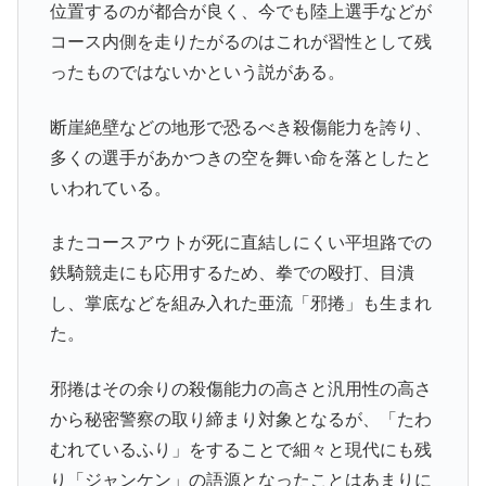
位置するのが都合が良く、今でも陸上選手などが
コース内側を走りたがるのはこれが習性として残
ったものではないかという説がある。
断崖絶壁などの地形で恐るべき殺傷能力を誇り、
多くの選手があかつきの空を舞い命を落としたと
いわれている。
またコースアウトが死に直結しにくい平坦路での
鉄騎競走にも応用するため、拳での殴打、目潰
し、掌底などを組み入れた亜流「邪捲」も生まれ
た。
邪捲はその余りの殺傷能力の高さと汎用性の高さ
から秘密警察の取り締まり対象となるが、「たわ
むれているふり」をすることで細々と現代にも残
り「ジャンケン」の語源となったことはあまりに