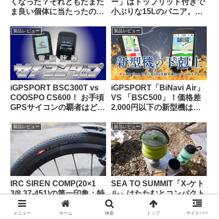
くなった？それともたまた
ー」はトップリッド付きで
ま良い個体に当たったの
小ぶりな15Lのパニア。ど
か…
んな特徴があり、どんな使
い方に向いている？
製品レビュー
製品レビュー
iGPSPORT BSC300T vs
iGPSPORT「BiNavi Air」
COOSPO CS600！ お手頃
VS 「BSC500」！価格差
GPSサイコンの覇者はどっ
2,000円以下の新型機は、
ちだ！？
どっちを選べば幸せになれ
るの？
製品レビュー
製品レビュー
IRC SIREN COMP(20×1
SEA TO SUMMIT「X-ケト
3/8 37-451)の第一印象：特
ル」はたたむとコンパクト
に太くないのに孫悟空気分
になるので自転車キャンツ
を味わえる上質な乗り心地
ーに持っていきやすいヤカ
メニュー
ホーム
検索
トップ
サイドバー