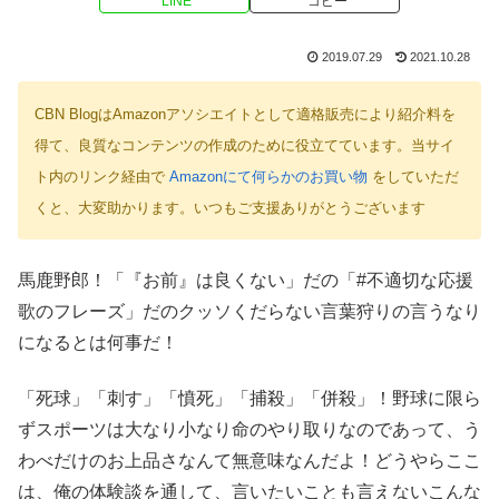
LINE
コピー
2019.07.29
2021.10.28
CBN BlogはAmazonアソシエイトとして適格販売により紹介料を
得て、良質なコンテンツの作成のために役立てています。当サイ
ト内のリンク経由で
Amazonにて何らかのお買い物
をしていただ
くと、大変助かります。いつもご支援ありがとうございます
馬鹿野郎！「『お前』は良くない」だの「#不適切な応援
歌のフレーズ」だのクッソくだらない言葉狩りの言うなり
になるとは何事だ！
「死球」「刺す」「憤死」「捕殺」「併殺」！野球に限ら
ずスポーツは大なり小なり命のやり取りなのであって、う
わべだけのお上品さなんて無意味なんだよ！どうやらここ
は、俺の体験談を通して、言いたいことも言えないこんな