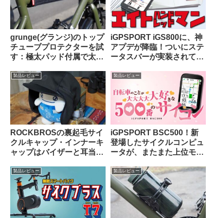
grunge(グランジ)のトップ
iGPSPORT iGS800に、神
チューブプロテクターを試
アプデが降臨！ついにステ
す：極太パッド付属で太め
ータスバーが実装されて俺
のチューブにも対応可
様大歓喜！！
【rin project製品との比較
製品レビュー
製品レビュー
も】
ROCKBROSの裏起毛サイ
iGPSPORT BSC500！新
クルキャップ・インナーキ
登場したサイクルコンピュ
ャップはバイザーと耳当て
ータが、またまた上位モデ
が便利。適度なハリがあり
ルを下剋上してきた件。
冬の高強度ライドにも良し
製品レビュー
製品レビュー