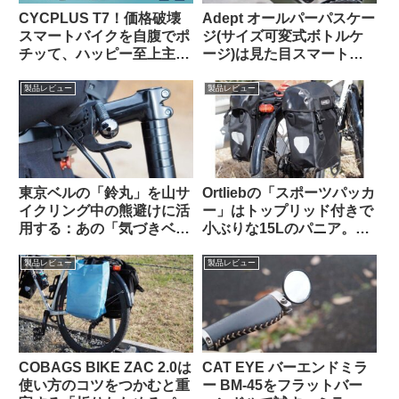
CYCPLUS T7！価格破壊
Adept オールパーパスケー
スマートバイクを自腹でポ
ジ(サイズ可変式ボトルケ
チッて、ハッピー至上主
ージ)は見た目スマートで
義！
カジュアルユースにも良し
【Bikase ABCケージとの
製品レビュー
製品レビュー
比較あり】
東京ベルの「鈴丸」を山サ
Ortliebの「スポーツパッカ
イクリング中の熊避けに活
ー」はトップリッド付きで
用する：あの「気づきベ
小ぶりな15Lのパニア。ど
ル」を手元でオンオフでき
んな特徴があり、どんな使
るようにした感じで超便利
い方に向いている？
製品レビュー
製品レビュー
COBAGS BIKE ZAC 2.0は
CAT EYE バーエンドミラ
使い方のコツをつかむと重
ー BM-45をフラットバー