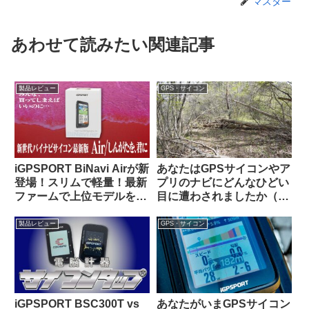
マスター
あわせて読みたい関連記事
製品レビュー
GPS・サイコン
iGPSPORT BiNavi Airが新
あなたはGPSサイコンやア
登場！スリムで軽量！最新
プリのナビにどんなひどい
ファームで上位モデルを下
目に遭わされましたか（海
剋上！？
外掲示板から）
製品レビュー
GPS・サイコン
iGPSPORT BSC300T vs
あなたがいまGPSサイコン