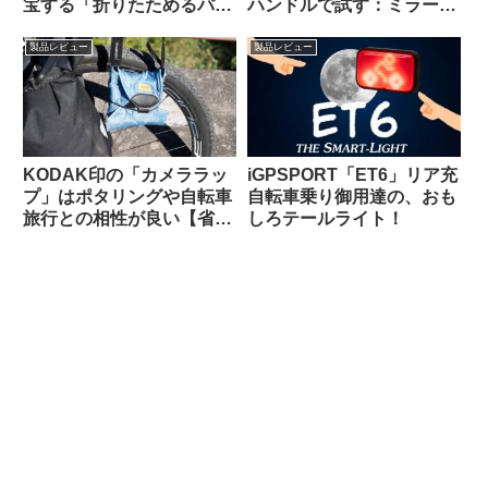
宝する「折りたためるパニ
ハンドルで試す：ミラー部
アバッグ」【買い出し・キ
門ベストセラー1位の実力
ャンプ・輪行でも】
は果たして!?
製品レビュー
製品レビュー
KODAK印の「カメララッ
iGPSPORT「ET6」リア充
プ」はポタリングや自転車
自転車乗り御用達の、おも
旅行との相性が良い【省ス
しろテールライト！
ペース・クッション・撥
水】