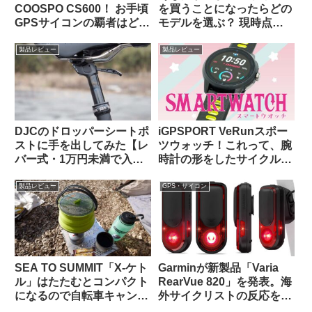
COOSPO CS600！ お手頃
を買うことになったらどの
GPSサイコンの覇者はどっ
モデルを選ぶ？ 現時点で
ちだ！？
のベストバリュー製品はど
れ？【海外掲示板から・
製品レビュー
製品レビュー
2025年10月】
DJCのドロッパーシートポ
iGPSPORT VeRunスポー
ストに手を出してみた【レ
ツウォッチ！これって、腕
バー式・1万円未満で入門
時計の形をしたサイクルコ
用としてはアリか】
ンピュータなのでは…？
製品レビュー
GPS・サイコン
SEA TO SUMMIT「X-ケト
Garminが新製品「Varia
ル」はたたむとコンパクト
RearVue 820」を発表。海
になるので自転車キャンツ
外サイクリストの反応を観
ーに持っていきやすいヤカ
察してみよう