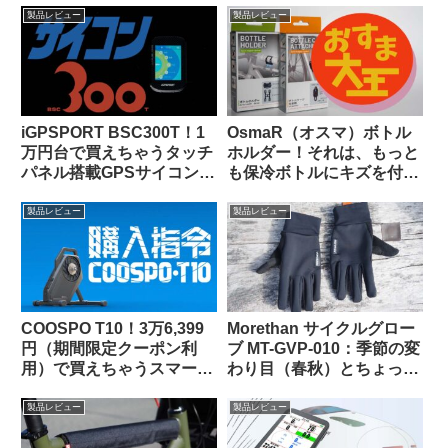
ン
製品レビュー
製品レビュー
iGPSPORT BSC300T！1
OsmaR（オスマ）ボトル
万円台で買えちゃうタッチ
ホルダー！それは、もっと
パネル搭載GPSサイコンっ
も保冷ボトルにキズを付け
て、使いものになるの？
にくい（多分）ボトルホル
ダー（のはず）！！
製品レビュー
製品レビュー
COOSPO T10！3万6,399
Morethan サイクルグロー
円（期間限定クーポン利
ブ MT-GVP-010：季節の変
用）で買えちゃうスマート
わり目（春秋）とちょっと
トレーナーって、使いもの
だけ寒い日に便利
になるの？（なりまし
製品レビュー
製品レビュー
た！）