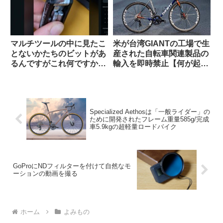
マルチツールの中に見たこ
米が台湾GIANTの工場で生
とないかたちのビットがあ
産された自転車関連製品の
るんですがこれ何ですか？
輸入を即時禁止【何が起こ
【滅多に使わないけどない
っているの？】
と詰むやつ】
Specialized Aethosは「一般ライダー」の
ために開発されたフレーム重量585g/完成
車5.9kgの超軽量ロードバイク
GoProにNDフィルターを付けて自然なモ
ーションの動画を撮る
ホーム
よみもの