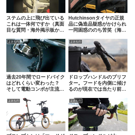
ステムの上に飛び出ている
Hutchinsonタイヤの正規
これは一体何ですか（真面
品に偽造品疑惑がかけられ
目な質問・海外掲示板か
一同困惑ののち苦笑（海外
ら）
掲示板から）
よみもの
よみもの
過去20年間でロードバイク
ドロップハンドルのブリフ
はどれくらい変わった？
ター。フードを内側に傾け
そして電動コンポが主流に
るのが現在では当たり前？
なった本当の理由とは（海
（海外掲示板から）
外掲示板でのオピニオン観
よみもの
よみもの
察）