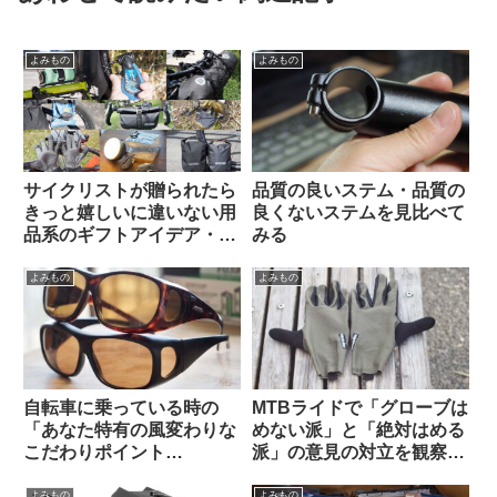
よみもの
よみもの
サイクリストが贈られたら
品質の良いステム・品質の
きっと嬉しいに違いない用
良くないステムを見比べて
品系のギフトアイデア・お
みる
すすめ10選【筆者使用経験
のあるものから】
よみもの
よみもの
自転車に乗っている時の
MTBライドで「グローブは
「あなた特有の風変わりな
めない派」と「絶対はめる
こだわりポイント
派」の意見の対立を観察す
(idiosyncrasy)」を教えて
る（海外掲示板から）
ください（海外掲示板か
よみもの
よみもの