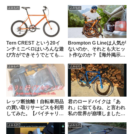
Dahon K3で灯油ポリタン
なる？
ク運んでみた
よみもの
よみもの
Tern CREST という20イ
Brompton G Lineは人気が
ンチミニベロはいろんな遊
ないのか、それとも大ヒッ
び方ができそうでとても気
ト作なのか？【海外掲示板
になる【欲しい完成車観
での議論観察】
察】
よみもの
よみもの
レッツ断捨離！自転車用品
君のロードバイクは「あ
の買い取りサービスを利用
れ」に似てるね、と言われ
してみた。【バイチャリ】
私の世界が崩壊しました
【ビチアモーレ】
（海外掲示板から）
よみもの
よみもの