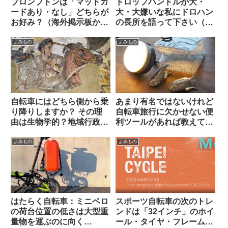
ブロンプトンは「マッドガ
ドロップハンドルが大・
ードあり・なし」どちらが
大・大嫌いな私にドロハン
お好み？（海外掲示板か
の長所を語って下さい（海
ら）
外掲示板から）
よみもの
よみもの
自転車にはどちら側から乗
あまり有名ではないけれど
り降りしますか？ その理
自転車旅行に欠かせない便
由は生物学的？地域行政
利ツールがあれば教えてく
的？それとも…【海外掲示
ださい（海外掲示板より）
板から】
よみもの
よみもの
はたらく自転車：ミニベロ
スポーツ自転車の次のトレ
の荷台位置の低さは大型重
ンドは「32インチ」のホイ
量物を運ぶのに向く
ール・タイヤ・フレームに