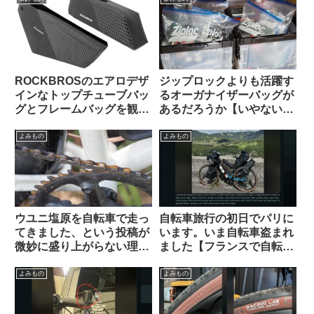
ら）
ROCKBROSのエアロデザ
ジップロックよりも活躍す
インなトップチューブバッ
るオーガナイザーバッグが
グとフレームバッグを観察
あるだろうか【いやない・
してみよう
海外掲示板から】
よみもの
よみもの
ウユニ塩原を自転車で走っ
自転車旅行の初日でパリに
てきました、という投稿が
います。いま自転車盗まれ
微妙に盛り上がらない理由
ました【フランスで自転車
とは（海外掲示板から）
盗難にあった時の対処法・
海外掲示板から】
よみもの
よみもの