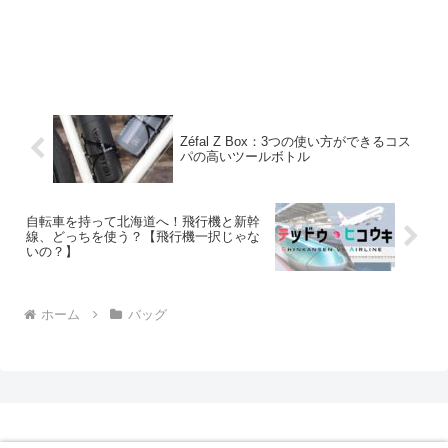
Zéfal Z Box：3つの使い方ができるコス
パの高いツールボトル
自転車を持って北海道へ！飛行機と新幹
線、どっちを使う？【飛行機一択じゃな
いの？】
ホーム
バッグ