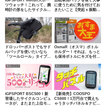
iGPSPORT VeRunスポー
自転車用バッグを長く大事
ツウォッチ！これって、腕
に使うために気を付けてお
時計の形をしたサイクルコ
きたいこと【突起 x 振動
ンピュータなのでは…？
＝】
Tips & How-to
製品レビュー
ドロッパーポストでもサド
OsmaR（オスマ）ボトル
ルバッグを使いたいなら
ホルダー！それは、もっと
「ツールロール」タイプも
も保冷ボトルにキズを付け
検討してみよう
にくい（多分）ボトルホル
ダー（のはず）！！
製品レビュー
製品レビュー
iGPSPORT BSC500！新
【新発売】COOSPO
登場したサイクルコンピュ
CS600！1万円台で買えち
ータが、またまた上位モデ
ゃうタッチパネル＆ナビ対