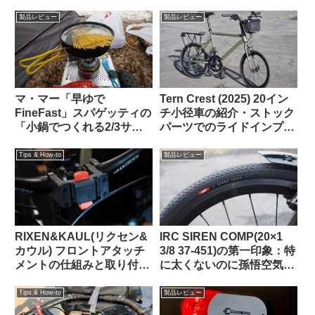
ルを下剋上してきた件。
応GPSサイクルコンピュー
タの実力って、どんな感
製品レビュー
製品レビュー
じ？
マ・マー「早ゆで
Tern Crest (2025) 20イン
FineFast」スパゲッティの
チ小径車の紹介・ストック
「小鍋でつくれる2/3サイ
パーツでのライドインプレ
ズ」は自転車旅行で大活躍
ッション【ラブリーで楽し
【携行に便利・茹で時間は
い上質なミニベロ】
Tips & How-to
製品レビュー
3分】
RIXEN&KAUL(リクセン&
IRC SIREN COMP(20×1
カウル) フロントアタッチ
3/8 37-451)の第一印象：特
メントの仕組みと取り付け
に太くないのに孫悟空気分
方法 KF852 KF810
を味わえる上質な乗り心地
（ガチ競技用の高級タイ
Tips & How-to
製品レビュー
ヤ）【Tern Crest カスタマ