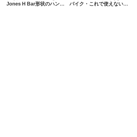
Jones H Bar形状のハンド
バイク・これで使えないバ
ルに装着したら相性バッチ
ッグって存在するの？ と
リでした
思えるほど万能なリアラッ
クの優等生