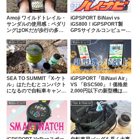
Amoji ワイルドトレイル・
iGPSPORT BiNavi vs
サンダルの使用感：ペダリ
iGS800！iGPSPORT製
ングはOKだが歩行の多い
GPSサイクルコンピュータ
自転車キャンツーでは
の頂点はどっちだ？
CROCSの快適さに及ばず
製品レビュー
製品レビュー
SEA TO SUMMIT「X-ケト
iGPSPORT「BiNavi Air」
ル」はたたむとコンパクト
VS 「BSC500」！価格差
になるので自転車キャンツ
2,000円以下の新型機は、
ーに持っていきやすいヤカ
どっちを選べば幸せになれ
ン
るの？
製品レビュー
Tips & How-to