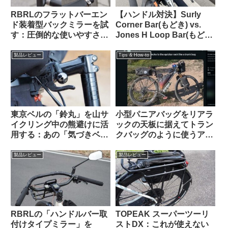
RBRLのフラットバーエン
【ハンドル対決】Surly
ド装着型バックミラーを試
Corner Bar(もどき) vs.
す：圧倒的な使いやすさと
Jones H Loop Bar(もど
高品質な視野に感動【すご
き) 私の中で勝利したの
い】
は…
製品レビュー
Tips & How-to
東京ベルの「鈴丸」を山サ
小型パニアバッグをリアラ
イクリング中の熊避けに活
ックの天板に据えてトラン
用する：あの「気づきベ
クバッグのように使うアイ
ル」を手元でオンオフでき
デアを発見（海外掲示板か
るようにした感じで超便利
ら）Ortlieb Gravel-Pack /
製品レビュー
製品レビュー
Quick-Rack
RBRLの「ハンドルバー取
TOPEAK スーパーツーリ
付けタイプミラー」を
ストDX：これが使えない