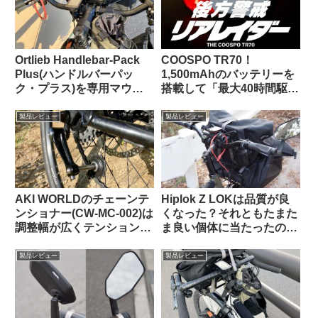
イズ】
Ortlieb Handlebar-Pack
COOSPO TR70！
Plus(ハンドルバーパッ
1,500mAhのバッテリーを
ク・プラス)を専用マウン
搭載して「最大40時間駆
トを使わずにフロントラッ
動」を謳うリアビューレー
クに置いてみた
ダーが爆誕！！【クーポン
製品レビュー
製品レビュー
あります】
AKI WORLDのチェーンテ
Hiplok Z LOKは品質が良
ンショナー(CW-MC-002)は
くなった？それともたまた
調整幅が広くテンションも
ま良い個体に当たったの
申し分なし
か…
製品レビュー
製品レビュー