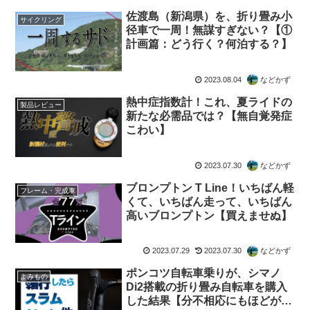
佐渡島（新潟県）を、折り畳み小
サイクリング
径車で一周！無謀すぎない？【①
計画篇：どう行く？何泊する？】
2023.08.04
などかず
熱中症指数計！これ、夏ライドの
製品レビュー
新たな必需品では？【無自覚発症
こわい】
2023.07.30
などかず
ブロンプトン T Line！いちばん軽
フレーム・完成車
くて、いちばん走って、いちばん
高いブロンプトン【買えませぬ】
2023.07.29
2023.07.30
などかず
ポンコツ自転車乗りが、シマノ
よみもの
Di2搭載の折り畳み自転車を購入
した結果【分不相応にもほどがあ