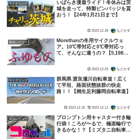
いばらき漫遊ライド！冬休みは茨
サイクリング
城を走って、特製ピンバッジを貰
おう！【24年1月21日まで】
2023.12.28
などかず
Morethanの冬用サイクルウェ
製品レビュー
ア。10℃帯対応と0℃帯対応っ
て、そんなに違うの？【5,198円
vs 7,598円】
2023.12.25
などかず
群馬県 渡良瀬川自転車道！広く
サイクリング
て平坦、路面状態抜群の快走
路！！【桐生足利藤岡自転車道】
2023.12.10
2023.12.11
などかず
ブロンプトン用キャスター付き輪
製品レビュー
行袋！ころが〜るで、極楽輪行で
きるかな！？【ミズタニ自転車別
注】