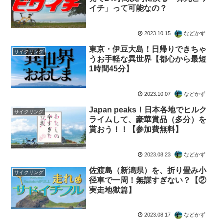
イチ」って可能なの？
2023.10.15
などかず
東京・伊豆大島！日帰りできちゃ
サイクリング
うお手軽な異世界【都心から最短
1時間45分】
2023.10.07
などかず
Japan peaks！日本各地でヒルク
サイクリング
ライムして、豪華賞品（多分）を
貰おう！！【参加費無料】
2023.08.23
などかず
佐渡島（新潟県）を、折り畳み小
サイクリング
径車で一周！無謀すぎない？【②
実走地獄篇】
2023.08.17
などかず