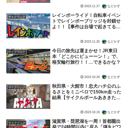
2023.11.27
などかず
レインボーライド！自転車イベン
サイクリング
トでレインボーブリッジを封鎖せ
よ！！【事件は台場で起きてるん
だ！】
2023.11.25
などかず
今日の旅先は運まかせ！JR東日
サイクリング
本「どこかにビューーン！」で、
格安輪行旅行！！…できるかな？
2023.10.26
などかず
秋田県・大館市！忠犬ハチ公のふ
サイクリング
るさとをミニベロで150km走った
結果【サイクルボールあききたい
ち】
2023.10.19
などかず
滋賀県・琵琶湖を一周！首都圏出
サイクリング
発で24時間以内に戻る「弾丸ビワ