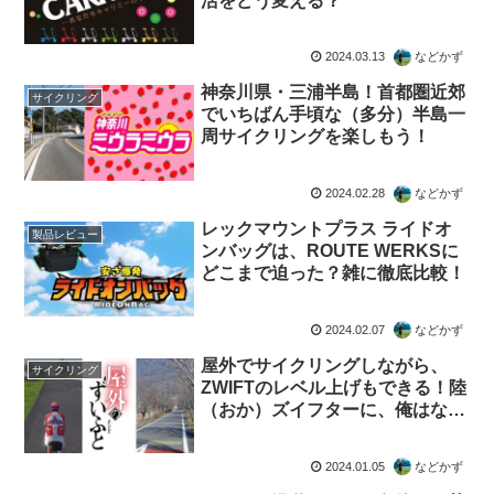
活をどう変える？
2024.03.13
などかず
神奈川県・三浦半島！首都圏近郊
サイクリング
でいちばん手頃な（多分）半島一
周サイクリングを楽しもう！
2024.02.28
などかず
レックマウントプラス ライドオ
製品レビュー
ンバッグは、ROUTE WERKSに
どこまで迫った？雑に徹底比較！
2024.02.07
などかず
屋外でサイクリングしながら、
サイクリング
ZWIFTのレベル上げもできる！陸
（おか）ズイフターに、俺はな
る！！
2024.01.05
などかず