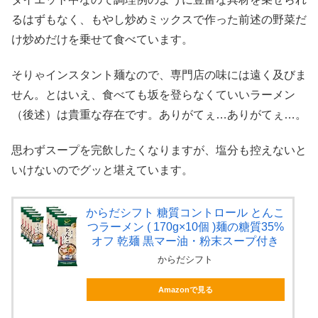
るはずもなく、もやし炒めミックスで作った前述の野菜だ
け炒めだけを乗せて食べています。
そりゃインスタント麺なので、専門店の味には遠く及びま
せん。とはいえ、食べても坂を登らなくていいラーメン
（後述）は貴重な存在です。ありがてぇ…ありがてぇ…。
思わずスープを完飲したくなりますが、塩分も控えないと
いけないのでグッと堪えています。
からだシフト 糖質コントロール とんこ
つラーメン ( 170g×10個 )麺の糖質35%
オフ 乾麺 黒マー油・粉末スープ付き
からだシフト
Amazonで見る