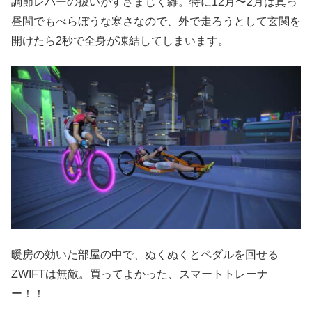
調節レバーの扱いがすさまじく雑。特に12月〜2月は真っ
昼間でもべらぼうな寒さなので、外で走ろうとして玄関を
開けたら2秒で全身が凍結してしまいます。
暖房の効いた部屋の中で、ぬくぬくとペダルを回せる
ZWIFTは無敵。買ってよかった、スマートトレーナ
ー！！