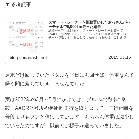
▼ 参考記事
スマートトレーナーを衝動買いしたおっさんがバ
ーチャルで6,000km走った結果
結論から申し上げます。スマートトレーナーを買って
ZWIFT、ものすっっっっっっっっごくオススメです。バー
チャルで走りまくることでもたらされるのは、これまでを
大きく凌駕する実走行の楽しさ。特に週末のライドが半ば
健康維持のための義務みたいになっ...
2019.03.15
blog.cbnanashi.net
週末だけ回していたペダルを平日にも回せば、体重なんて
瞬く間に落ちていき…ませんでした。
実は2022年の3月～5月にかけては、ブルベに渋峠に乗
鞍、AACRと登坂や長距離走行を繰り返して、走行距離を
普段よりもグンと伸ばしています。もちろん体重は減少し
ていったのですが、以前とは様子が違っていました。