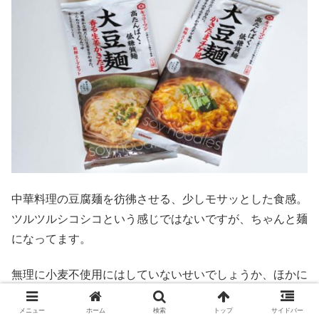
中華料理の豆腐麺を彷彿させる、少しモサッとした食感。
ツルツルシコシコという感じではないですが、ちゃんと麺
になってます。
無理に小麦不使用にはしていないせいでしょうか、ほかに
ない独特の食感を持った「おいしい麺料理」になっていて
メニュー
ホーム
検索
トップ
サイドバー
自分は気に入りました。