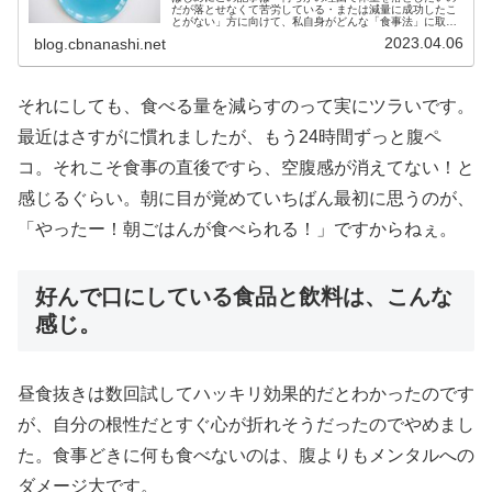
だが落とせなくて苦労している・または減量に成功したこ
とがない」方に向けて、私自身がどんな「食事法」に取り
組むことで体重を落とせたか、についての「個人の経験
2023.04.06
blog.cbnanashi.net
則」を紹介することを目的としていま...
それにしても、食べる量を減らすのって実にツラいです。
最近はさすがに慣れましたが、もう24時間ずっと腹ペ
コ。それこそ食事の直後ですら、空腹感が消えてない！と
感じるぐらい。朝に目が覚めていちばん最初に思うのが、
「やったー！朝ごはんが食べられる！」ですからねぇ。
好んで口にしている食品と飲料は、こんな
感じ。
昼食抜きは数回試してハッキリ効果的だとわかったのです
が、自分の根性だとすぐ心が折れそうだったのでやめまし
た。食事どきに何も食べないのは、腹よりもメンタルへの
ダメージ大です。