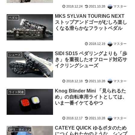
2018.12.24
2021.10.28
マスター
MKS SYLVAN TOURING NEXT
ペダル
ストップアンドゴーがむしろ楽し
くなる滑らかなフラットペダル
2018.12.19
マスター
SIDI SD15 ペダリングよりも「歩
シューズ
き」を重視したオフロード対応サ
イクリングシューズ
2018.12.18
2021.10.28
マスター
Knog Blinder Mini 「見られるた
ライト関連
め」の自転車用ライトとしては、
いま一番イケてるやつ
2018.12.17
2021.10.28
マスター
CATEYE QUICK ゆるポタのため
GPS・サイコン
につくられたかのような、シンプ