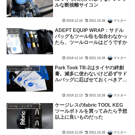
ルな断捨離サイコン
2018.12.16
2021.10.28
マスター
ADEPT EQUIP WRAP：サドル
バッグ
バッグもツール缶も似合わなかっ
たら、ツールロールはどうですか
2018.12.14
2021.10.28
マスター
Park Took TB-2はタイヤの絆創
ツール・メンテナンス
膏。滅多に使わないけど必ずサド
ルバッグに忍ばせておくべきアイ
テム
2018.12.13
2021.10.28
マスター
ケージレスのfabric TOOL KEG
ツール・メンテナンス
ツールボトルを買ってみたら予想
以上に良いものだった
2018.12.09
2021.10.28
マスター