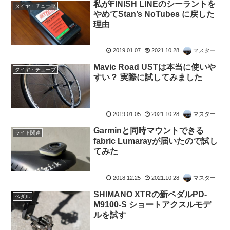
私がFINISH LINEのシーラントを
タイヤ・チューブ
やめてStan’s NoTubes に戻した
理由
2019.01.07
2021.10.28
マスター
Mavic Road USTは本当に使いや
タイヤ・チューブ
すい？ 実際に試してみました
2019.01.05
2021.10.28
マスター
Garminと同時マウントできる
ライト関連
fabric Lumarayが届いたので試し
てみた
2018.12.25
2021.10.28
マスター
SHIMANO XTRの新ペダルPD-
ペダル
M9100-S ショートアクスルモデ
ルを試す