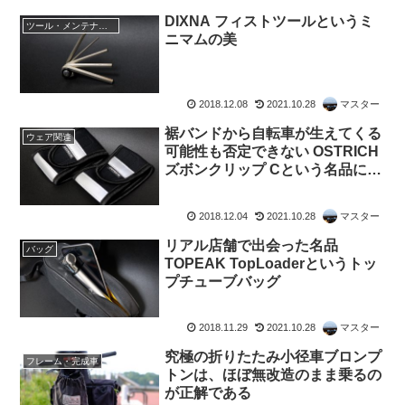
DIXNA フィストツールというミ
ツール・メンテナンス
ニマムの美
2018.12.08
2021.10.28
マスター
裾バンドから自転車が生えてくる
ウェア関連
可能性も否定できない OSTRICH
ズボンクリップ Cという名品につ
いて
2018.12.04
2021.10.28
マスター
リアル店舗で出会った名品
バッグ
TOPEAK TopLoaderというトッ
プチューブバッグ
2018.11.29
2021.10.28
マスター
究極の折りたたみ小径車ブロンプ
フレーム・完成車
トンは、ほぼ無改造のまま乗るの
が正解である