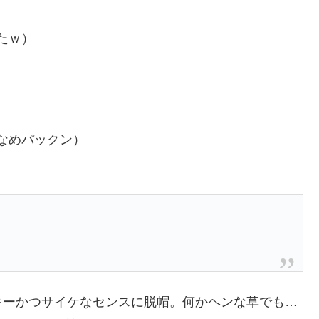
たｗ）
なめパックン）
キーかつサイケなセンスに脱帽。何かヘンな草でも…