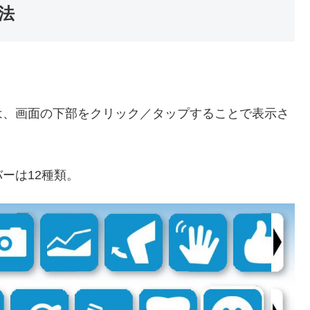
法
は、画面の下部をクリック／タップすることで表示さ
ーは12種類。