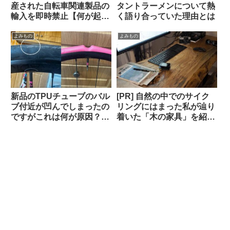
産された自転車関連製品の
タントラーメンについて熱
輸入を即時禁止【何が起こ
く語り合っていた理由とは
っているの？】
よみもの
よみもの
新品のTPUチューブのバル
[PR] 自然の中でのサイク
ブ付近が凹んでしまったの
リングにはまった私が辿り
ですがこれは何が原因？
着いた「木の家具」を紹介
（海外掲示板から）
します【一枚板の机・読者
特典あり】