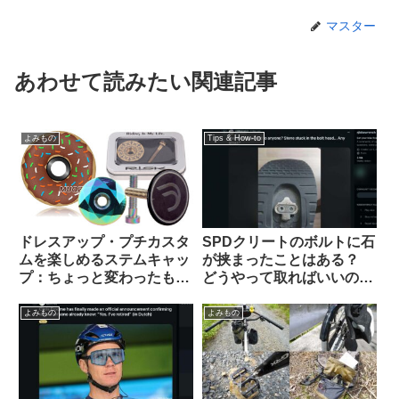
マスター
あわせて読みたい関連記事
よみもの
Tips & How-to
ドレスアップ・プチカスタ
SPDクリートのボルトに石
ムを楽しめるステムキャッ
が挟まったことはある？
プ：ちょっと変わったもの
どうやって取ればいいの？
を10品セレクトしてみまし
（海外掲示板より）
た【ギフトにも好適】
よみもの
よみもの