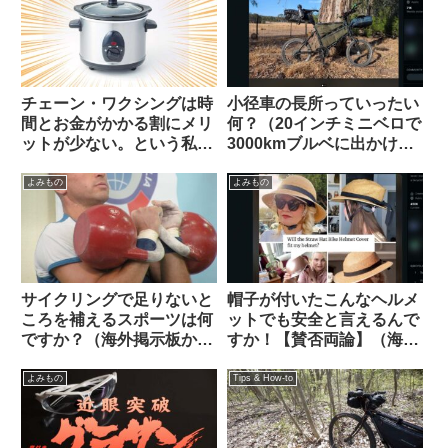
チェーン・ワクシングは時
小径車の長所っていったい
間とお金がかかる割にメリ
何？（20インチミニベロで
ットが少ない。という私の
3000kmブルベに出かけま
考えを変えてみよ【カル
す、という海外掲示板での
ト？】（海外掲示板から）
スレッドから）
よみもの
よみもの
サイクリングで足りないと
帽子が付いたこんなヘルメ
ころを補えるスポーツは何
ットでも安全と言えるんで
ですか？（海外掲示板か
すか！【賛否両論】（海外
ら）
掲示板から）
よみもの
Tips & How-to