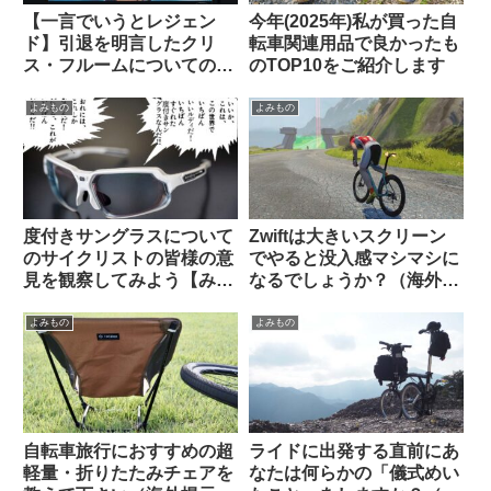
【一言でいうとレジェン
今年(2025年)私が買った自
ド】引退を明言したクリ
転車関連用品で良かったも
ス・フルームについての海
のTOP10をご紹介します
外掲示板での感想を観察す
る
よみもの
よみもの
度付きサングラスについて
Zwiftは大きいスクリーン
のサイクリストの皆様の意
でやると没入感マシマシに
見を観察してみよう【みん
なるでしょうか？（海外掲
なちがって、みんない
示板から）
い。】
よみもの
よみもの
自転車旅行におすすめの超
ライドに出発する直前にあ
軽量・折りたたみチェアを
なたは何らかの「儀式めい