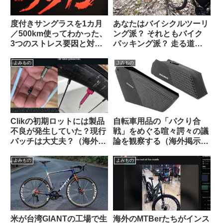
度付きサングラスを1カ月
あなたはバイシクルツーリ
／500km使ってわかった、
ング派？ それともバイク
3つのストレス要因と対策
パッキング派？ 走る道の
不能な弱点とは？【ひとつ
タイプから自分に合った装
は解決策あり】
備を考える
よみもの
よみもの
Clikの初期ロットには製品
自転車用品の「パクり合
不良が発生していた？現行
戦」をめぐる喧々諤々の議
バッチは大丈夫？（海外掲
論を観察する（海外掲示板
示板から）
から）
よみもの
よみもの
米が台湾GIANTの工場で生
海外のMTBerたちがインス