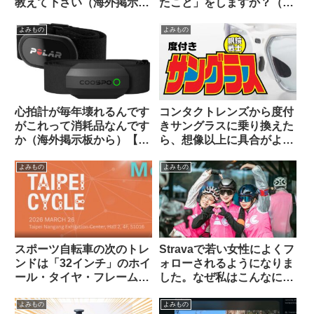
教えて下さい（海外掲示板
たこと」をしますか？（海
から）【ヘリノックス複数
外掲示板から）
モデルの使用感】
よみもの
よみもの
心拍計が毎年壊れるんです
コンタクトレンズから度付
がこれって消耗品なんです
きサングラスに乗り換えた
か（海外掲示板から）【丈
ら、想像以上に具合がよか
夫な心拍計はどれ？】
った話。
よみもの
よみもの
スポーツ自転車の次のトレ
Stravaで若い女性によくフ
ンドは「32インチ」のホイ
ォローされるようになりま
ール・タイヤ・フレームに
した。なぜ私はこんなにモ
なる？
テるのでしょう（海外掲示
板から）
よみもの
よみもの