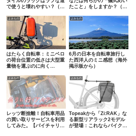
タイルのラックはラフな道
なたは何らかの「儀式めい
で使うと壊れやすい？（海
たこと」をしますか？（海
外掲示板から）
外掲示板から）
よみもの
よみもの
はたらく自転車：ミニベロ
6月の日本を自転車旅行し
の荷台位置の低さは大型重
た西洋人のミニ感想（海外
量物を運ぶのに向く
掲示板から）
Dahon K3で灯油ポリタン
ク運んでみた
よみもの
よみもの
レッツ断捨離！自転車用品
Topeakから「Zi:RAK」な
の買い取りサービスを利用
る新型リアラック2モデル
してみた。【バイチャリ】
が登場：これならバイクパ
【ビチアモーレ】
ッキング派・パニア派どち