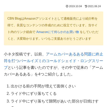
2019.10.04
2021.06.24
CBN BlogはAmazonアソシエイトとして適格販売により紹介料を
得て、良質なコンテンツの作成のために役立てています。当サイ
ト内のリンク経由で
Amazonにて何らかのお買い物
をしていただ
くと、大変助かります。いつもご支援ありがとうございます
小ネタ投稿です。以前、
アームカバーあるある問題に終止
符を打つパールイズミのコールドシェイド・ロングスリー
ブ
という記事を書いたのですが、その中で従来の「アーム
カバーあるある」を4つご紹介しました。
出かける前の手間が増えて面倒くさい
ライド中にずり落ちてくる
ライド中にずり落ちて隙間があいた部分が日焼けす