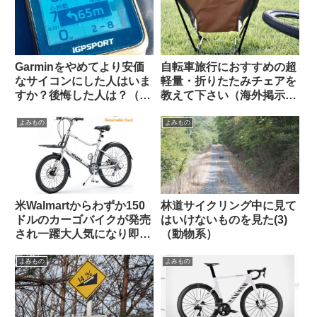
Garminをやめてより安価
自転車旅行におすすめの超
なサイコンにした人はいま
軽量・折りたたみチェアを
すか？後悔した人は？（海
教えて下さい（海外掲示板
外掲示板から）【COROS /
から）【ヘリノックス複数
iGPSportの最新評価】
モデルの使用感】
よみもの
よみもの
米Walmartからわずか150
林道サイクリング中に見て
ドルのカーゴバイクが発売
はいけないものを見た(3)
され一躍大人気になり即日
（動物系）
ソールドアウトに
よみもの
よみもの