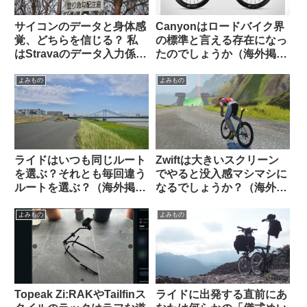
サイコンのデータと身体感
Canyonはロードバイク界
覚、どちらを信じる？ 私
の標準と言える存在になっ
はStravaのデータ入力係に
たのでしょうか（海外掲示
すぎないのでしょうか…
板から）
（海外掲示板から）
よみもの
よみもの
ライドはいつも同じルート
Zwiftは大きいスクリーン
を選ぶ？それとも毎回違う
でやると没入感マシマシに
ルートを選ぶ？（海外掲示
なるでしょうか？（海外掲
板から）
示板から）
よみもの
よみもの
Topeak Zi:RAKやTailfinス
ライドに出発する直前にあ