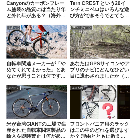
Canyonのカーボンフレー
Tern CREST という20イ
ム塗装の品質には当たり年
ンチミニベロはいろんな遊
と外れ年がある？（海外掲
び方ができそうでとても気
示板から）
になる【欲しい完成車観
察】
よみもの
GPS・サイコン
自転車関連メーカーが「や
あなたはGPSサイコンやア
めてくれてよかった」とあ
プリのナビにどんなひどい
なたが思うことは何ですか
目に遭わされましたか（海
（海外掲示板から）
外掲示板から）
よみもの
よみもの
米が台湾GIANTの工場で生
フロントパニア用のラック
産された自転車関連製品の
はこの中のどれを選びます
輸入を即時禁止【何が起こ
か？ 理由とともに教えて