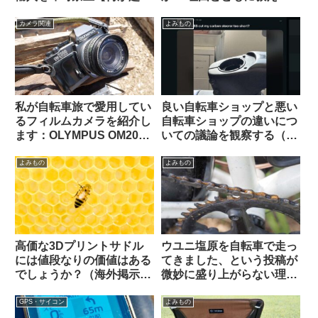
っているの？】
ください（海外掲示板か
ら）
カメラ関連
よみもの
私が自転車旅で愛用してい
良い自転車ショップと悪い
るフィルムカメラを紹介し
自転車ショップの違いにつ
ます：OLYMPUS OM2000
いての議論を観察する（海
/ G.ZUIKO AUTO-W 28mm
外掲示板から）
F3.5
よみもの
よみもの
高価な3Dプリントサドル
ウユニ塩原を自転車で走っ
には値段なりの価値はある
てきました、という投稿が
でしょうか？（海外掲示板
微妙に盛り上がらない理由
から）
とは（海外掲示板から）
GPS・サイコン
よみもの