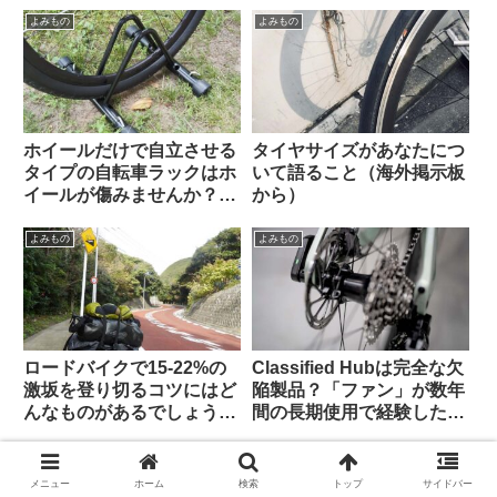
示板より】
よみもの
よみもの
ホイールだけで自立させる
タイヤサイズがあなたにつ
タイプの自転車ラックはホ
いて語ること（海外掲示板
イールが傷みませんか？
から）
（海外掲示板&筆者の経験
から）Felgenkiller
よみもの
よみもの
ロードバイクで15-22%の
Classified Hubは完全な欠
激坂を登り切るコツにはど
陥製品？「ファン」が数年
んなものがあるでしょう
間の長期使用で経験した
か？（海外掲示板から）
様々な問題（海外掲示板か
ら）
よみもの
よみもの
メニュー
ホーム
検索
トップ
サイドバー