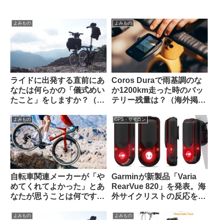
よみもの
よみもの
ライドに出発する直前にあ
Coros Duraで雨基調のな
なたは何らかの「儀式めい
か1200km走った時のバッ
たこと」をしますか？（海
テリー残量は？（海外掲示
外掲示板から）
板から）
よみもの
GPS・サイコン
自転車関連メーカーが「や
Garminが新製品「Varia
めてくれてよかった」とあ
RearVue 820」を発表。海
なたが思うことは何ですか
外サイクリストの反応を観
（海外掲示板から）
察してみよう
よみもの
よみもの