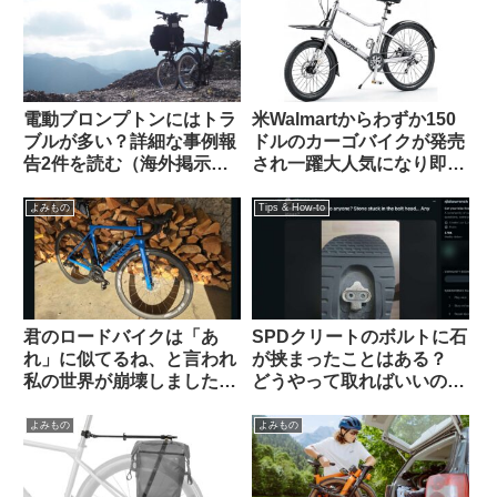
電動ブロンプトンにはトラ
米Walmartからわずか150
ブルが多い？詳細な事例報
ドルのカーゴバイクが発売
告2件を読む（海外掲示板
され一躍大人気になり即日
から）
ソールドアウトに
よみもの
Tips & How-to
君のロードバイクは「あ
SPDクリートのボルトに石
れ」に似てるね、と言われ
が挟まったことはある？
私の世界が崩壊しました
どうやって取ればいいの？
（海外掲示板から）
（海外掲示板より）
よみもの
よみもの