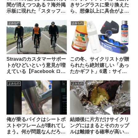
間が消えつつある？海外掲
きサングラスに乗り換えた
示板に現れた「スタッフ」
ら、想像以上に具合がよか
が空気を読まなすぎて大バ
った話。
ッシングを受ける
よみもの
よみもの
Stravaのカスタマーサポー
この冬、サイクリストが贈
トがひどいという意見が増
られたら絶対嬉しい「あっ
えている【Facebook ログ
たかギフト」6選：サイズ
イン】
選び不要・性別不問で間違
いなく感謝されます
よみもの
よみもの
俺が乗るバイクはシートポ
結婚後に片方だけサイクリ
ストやフレームが壊れてし
ングにはまるとそのカップ
まう。何が問題なんだろ
ルは離婚する確率が高い？
う…【未解決問題・海外掲
（海外掲示板から）