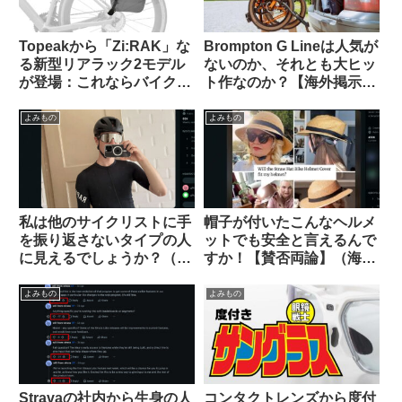
Topeakから「Zi:RAK」な
Brompton G Lineは人気が
る新型リアラック2モデル
ないのか、それとも大ヒッ
が登場：これならバイクパ
ト作なのか？【海外掲示板
ッキング派・パニア派どち
での議論観察】
らも納得？
よみもの
よみもの
私は他のサイクリストに手
帽子が付いたこんなヘルメ
を振り返さないタイプの人
ットでも安全と言えるんで
に見えるでしょうか？（海
すか！【賛否両論】（海外
外掲示板から）
掲示板から）
よみもの
よみもの
Stravaの社内から生身の人
コンタクトレンズから度付