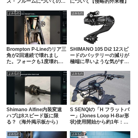
ス・フルームについての海
について【侵略的外来種】
外掲示板での感想を観察す
る
よみもの
よみもの
Brompton P-Lineのリア三
SHIMANO 105 Di2 12スピ
角が2回連続で壊れまし
ードのバッテリーの減りが
た。フォークも1度壊れま
極端に早いような気がする
した【原因は設計か製造
のですが普通でしょうか？
か？】（海外掲示板から）
（海外掲示板から）
よみもの
よみもの
Shimano Alfine内装変速
S SENQIの「H フラットバ
ハブは8スピード版に限
ー」(Jones Loop H-Bar形
る？（海外掲示板から）
状)使用開始から約1年：両
サイドをカットして少し短
くしてみた
よみもの
よみもの