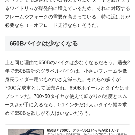
るワイドリムが爆発的に増えているため、それに対応する
フレームやフォークの需要が高まっている。特に泥はけが
必要なら（＝オフロード走行なら）そうだ。
650Bバイクは少なくなる
上と同じ理由で650Bのバイクは少なくなるだろう。過去2
年で650B設計のグラベルバイクは、小さいフレームや低
身長ライダー用のものでさえ減った。それらの多くが
700C完成車として販売され、650Bホイールとタイヤはオ
プションだ。700×50タイヤが使えて転がりの速度とスム
ーズさが手に入るなら、0.1インチだけ太いタイヤ幅を求
めて650Bを欲しがる人はいないだろう。
650Bと700C、グラベルはどっちが楽しい？
グラベルロードを組む時、ホイールを700C（ビード座直径