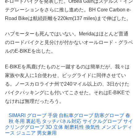
e-ロードバイクを発表した。Orbea Gainはステルス・イン
テグレーションをさらに推し進めた。BH Core Carbon e-
Road Bikeは航続距離を220km(137 miles)まで伸ばした。
ハブモーターも死んではいない。Meridaはほとんど普通
のロードバイクと見分けが付かないオールロード・グラベ
ルのE-BIKEを出した。
E-BIKEを馬鹿げたものと一蹴するのは簡単だが、我々は
家族や友人に1台使わせ、ビッグライドに同伴させてい
る。ノースカロライナ州で240マイル以上の、3日かけた
バイクパッキングにも付いてこさせた。それはE-BIKEで
なければ無理だったろう。
SIMARI グローブ 手袋 自転車グローブ 防寒グローブ 春
秋 冬用 裏起毛 タッチパネル対応 サイクルグローブ サイ
クリンググローブ 3D 立体 耐磨耗性 換気性 メンズ レディ
ース ジュニア 男女兼用