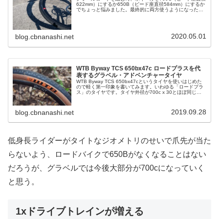
622mm）にするか650B（ビード座直径584mm）にするか
でちょっと悩みました。最終的に両方使うようになったの
ですが、どちらがどんな感じなのか、ぶっちゃけどっちが
楽しいのか、しばら...
2020.05.01
blog.cbnanashi.net
WTB Byway TCS 650bx47c ロードプラスを代
表するグラベル・アドベンチャータイヤ
WTB Byway TCS 650bx47cというタイヤを使いはじめた
ので軽く第一印象を書いてみます。いわゆる「ロードプラ
ス」のタイヤです。タイヤ外径が700c x 30とほぼ同じで
ありながらエアボリュームが増えるので快適性が向上し、
接地面...
2019.09.28
blog.cbnanashi.net
低身長ライダーがタイトなジオメトリのせいで爪先が当た
らないよう、ロードバイクで650Bがなくなることはない
だろうが、グラベルでは今後大部分が700cになっていく
と思う。
1xドライブトレインが増える