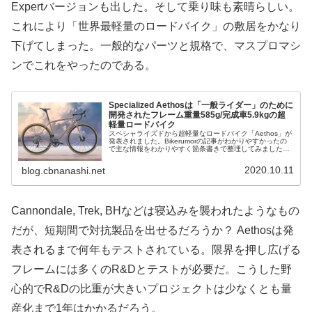
Expertバージョンも出した。そして乗り味も素晴らしい。
これにより「世界最軽量のロードバイク」の敷居をかなり
下げてしまった。一般的なパーツと規格で、マスプロマシ
ンでこれをやったのである。
Specialized Aethosは「一般ライダー」のために
開発されたフレーム重量585g/完成車5.9kgの超
軽量ロードバイク
スペシャライズドから超軽量なロードバイク「Aethos」が
発表されました。Bikerumorの記事がわかりやすかったの
で主な情報をわかりやすく箇条書きで整理してみました。
Aethosの読み方はスペシャライズド日本のサイトでもまだ
書かれていま...
2020.10.11
blog.cbnanashi.net
Cannondale, Trek, BHなどは寝込みを襲われたようなもの
だが、短期間で対抗製品を出せるだろうか？ Aethosは発
表されるまで何年もテストされている。限界を押し広げる
フレームには多くのR&Dとテストが必要だ。こうした野
心的でR&Dの比重が大きいプロジェクトは少なくとも量
産化まで1年はかかるだろう。