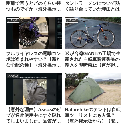
距離で言うとどのくらい持
タントラーメンについて熱
つものですか（海外掲示板
く語り合っていた理由とは
より）
よみもの
よみもの
フルワイヤレスの電動コン
米が台湾GIANTの工場で生
ポは盗まれやすい？【新た
産された自転車関連製品の
な心配の種】（海外掲示板
輸入を即時禁止【何が起こ
から）
っているの？】
よみもの
よみもの
【意外な理由】Assosのビ
Naturehikeのテントは自転
ブが通常使用中にすぐ破れ
車ツーリストにも人気？
てしまいました。品質が落
（海外掲示板から）【安
ちているのでしょうか？
い・丈夫・簡単・壊れても