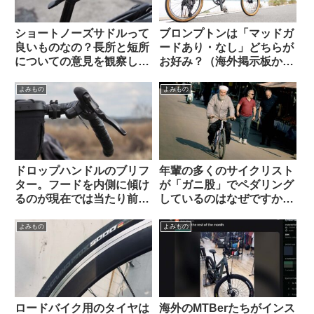
ショートノーズサドルって
ブロンプトンは「マッドガ
良いものなの？長所と短所
ードあり・なし」どちらが
についての意見を観察して
お好み？（海外掲示板か
みよう（海外掲示板から）
ら）
よみもの
よみもの
ドロップハンドルのブリフ
年輩の多くのサイクリスト
ター。フードを内側に傾け
が「ガニ股」でペダリング
るのが現在では当たり前？
しているのはなぜですか
（海外掲示板から）
（海外掲示板から）
よみもの
よみもの
ロードバイク用のタイヤは
海外のMTBerたちがインス