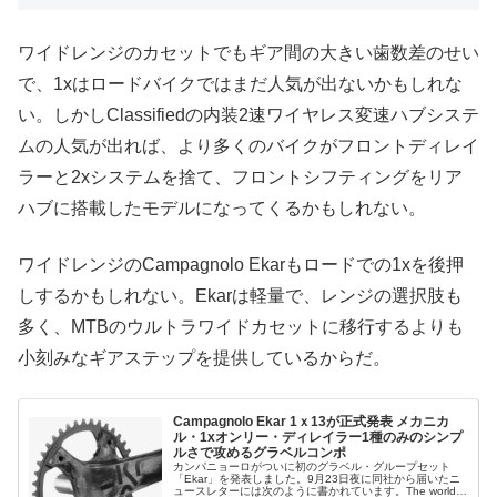
ワイドレンジのカセットでもギア間の大きい歯数差のせい
で、1xはロードバイクではまだ人気が出ないかもしれな
い。しかしClassifiedの内装2速ワイヤレス変速ハブシステ
ムの人気が出れば、より多くのバイクがフロントディレイ
ラーと2xシステムを捨て、フロントシフティングをリア
ハブに搭載したモデルになってくるかもしれない。
ワイドレンジのCampagnolo Ekarもロードでの1xを後押
しするかもしれない。Ekarは軽量で、レンジの選択肢も
多く、MTBのウルトラワイドカセットに移行するよりも
小刻みなギアステップを提供しているからだ。
Campagnolo Ekar 1ｘ13が正式発表 メカニカ
ル・1xオンリー・ディレイラー1種のみのシンプ
ルさで攻めるグラベルコンポ
カンパニョーロがついに初のグラベル・グループセット
「Ekar」を発表しました。9月23日夜に同社から届いたニ
ュースレターには次のように書かれています。The world’s