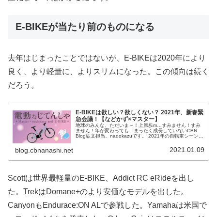
E-BIKEが当たり前のものになる
去年はじまったことではないが、E-BIKEは2020年により
良く、より軽量に、よりスリムになった。この傾向は続く
だろう。
E-BIKEは欲しい？欲しくない？ 2021年、新春緊
急会議！【などかず×マスター】
地球のみんな、ただいま～！上原歩m…すみません！すみ
ません！年が変わっても、まったく成長していないCBN
Blog駄文担当、nadokazuです。 2021年の自転車シーンを
語るうえで、外せないであろう「E-BIKE」について、CBN
Bl...
2021.01.09
blog.cbnanashi.net
Scottは世界最軽量のE-BIKE、Addict RC eRideを出し
た。TrekはDomane+のより安価なモデルを出した。
CanyonもEndurace:ON ALで参戦した。Yamahaは米国で