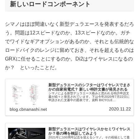
新しいロードコンポーネント
シマノはほぼ間違いなく新型デュラエースを発表するだろ
う。問題は12スピードなのか、13スピードなのか。ガチ
でワイドなギアオプションがあるのか、それとも伝統的な
ロードバイクのレンジに留めておき、それを超えるものは
GRXに任せることにするのか。Di2はワイヤレスになるの
か？ といったことだ。
新型デュラエースのシフターはワイヤレスでまさ
かの自家発電式？ 新しい特許文書が発見される
シマノによる新型デュラエース絡みと思われる特許申請文
書が続々と発見されています。下は今年2020年7月22日に
申請された文書中の図表です。資料 BICYCLE
OPERATING DEVICE - SHIMANO INC.特許をざっと読ん
で...
2020.11.22
blog.cbnanashi.net
新型デュラエースはワイヤレスかセミワイヤレス
か？巷の噂を検証してみよう
2021年に100周年記念を迎えるシマノ。その祝福として最