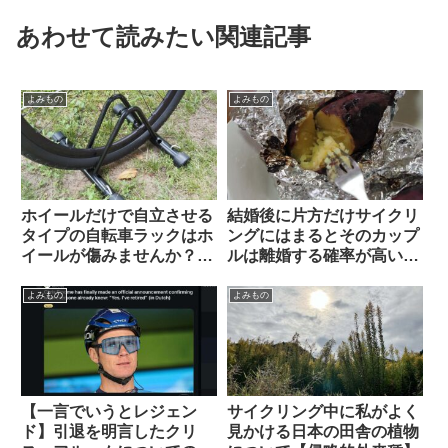
あわせて読みたい関連記事
よみもの
よみもの
ホイールだけで自立させる
結婚後に片方だけサイクリ
タイプの自転車ラックはホ
ングにはまるとそのカップ
イールが傷みませんか？
ルは離婚する確率が高い？
（海外掲示板&筆者の経験
（海外掲示板から）
から）Felgenkiller
よみもの
よみもの
【一言でいうとレジェン
サイクリング中に私がよく
ド】引退を明言したクリ
見かける日本の田舎の植物