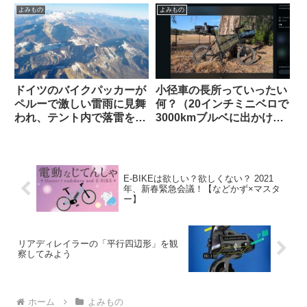
（海外掲示板から）
泣かない価格】
よみもの
よみもの
ドイツのバイクパッカーが
小径車の長所っていったい
ペルーで激しい雷雨に見舞
何？（20インチミニベロで
われ、テント内で落雷を受
3000kmブルベに出かけま
けて亡くなる（海外掲示板
す、という海外掲示板での
から）
スレッドから）
E-BIKEは欲しい？欲しくない？ 2021
年、新春緊急会議！【などかず×マスタ
ー】
リアディレイラーの「平行四辺形」を観
察してみよう
ホーム
よみもの