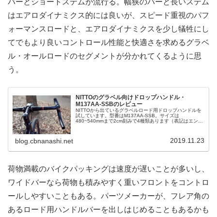
バーとショートステムが流行る。幅狭のバーと長いステム
はエアロダイナミクス的には良いが、スピード重視のパフ
ォーマンスロードと、エアロダイナミクスを少し犠牲にし
てでもより良いコントロール性能と快適さを求めるグラベ
ル・オールロードのセグメントが分かれてくるように思
う。
NITTOのグラベル向けドロップハンドル・
M137AA-SSBのレビュー
NITTOから出ているグラベルロード用ドロップハンドルを
試しています。型番はM137AA-SSB。サイズは
480~540mmまで2cm刻みで4種類あります（表記はエンド
部のセンター・センター）。最小サイズで上420mm・下
480mm私が購入...
2019.11.23
blog.cbnanashi.net
荷物満載のバイクパッキングは速度が遅いことが多いし、
ワイドバーなら荷物も積みやすく重いフロントをコントロ
ールしやすいこともある。パーツメーカーが、フレア角の
あるロード用ハンドルバーを出しはじめることもあるかも