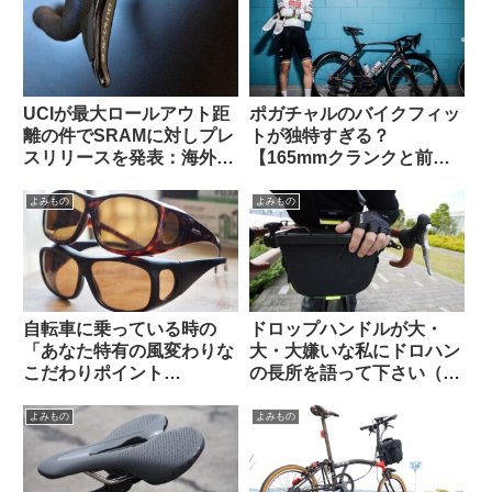
UCIが最大ロールアウト距
ポガチャルのバイクフィッ
離の件でSRAMに対しプレ
トが独特すぎる？
スリリースを発表：海外サ
【165mmクランクと前傾
イクリストの反応は？
サドル】
よみもの
よみもの
自転車に乗っている時の
ドロップハンドルが大・
「あなた特有の風変わりな
大・大嫌いな私にドロハン
こだわりポイント
の長所を語って下さい（海
(idiosyncrasy)」を教えて
外掲示板から）
ください（海外掲示板か
よみもの
よみもの
ら）