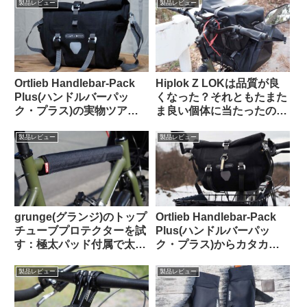
リ出会わないために…
るの？
製品レビュー
製品レビュー
Ortlieb Handlebar-Pack
Hiplok Z LOKは品質が良
Plus(ハンドルバーパッ
くなった？それともたまた
ク・プラス)の実物ツア
ま良い個体に当たったの
ー：外観と仕様を観察して
か…
みよう
製品レビュー
製品レビュー
grunge(グランジ)のトップ
Ortlieb Handlebar-Pack
チューブプロテクターを試
Plus(ハンドルバーパッ
す：極太パッド付属で太め
ク・プラス)からカタカタ
のチューブにも対応可
という異音が聞こえる原因
【rin project製品との比較
はこれだった【豆感想】
製品レビュー
製品レビュー
も】