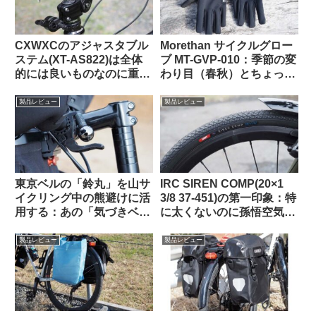
CXWXCのアジャスタブル
Morethan サイクルグロー
ステム(XT-AS822)は全体
ブ MT-GVP-010：季節の変
的には良いものなのに重大
わり目（春秋）とちょっと
な欠点がひとつあってとて
だけ寒い日に便利
も惜しい
製品レビュー
製品レビュー
東京ベルの「鈴丸」を山サ
IRC SIREN COMP(20×1
イクリング中の熊避けに活
3/8 37-451)の第一印象：特
用する：あの「気づきベ
に太くないのに孫悟空気分
ル」を手元でオンオフでき
を味わえる上質な乗り心地
るようにした感じで超便利
（ガチ競技用の高級タイ
製品レビュー
製品レビュー
ヤ）【Tern Crest カスタマ
イズ】