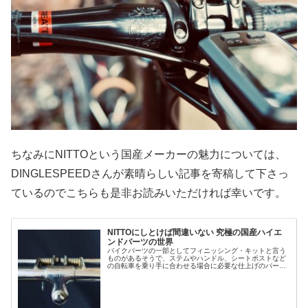
ちなみにNITTOという国産メーカーの魅力については、
DINGLESPEEDさんが素晴らしい記事を寄稿して下さっ
ているのでこちらも是非お読みいただければ幸いです。
NITTOにしとけば間違いない 究極の国産ハイエ
ンドパーツの世界
バイクパーツの一部としてフィニッシング・キットと言う
ものがあるそうで、ステムやハンドル、シートポストなど
の自転車を乗り手に合わせる場合に必要な仕上げのパーツ
の事をそう呼ぶみたいです。完成車を購入した場合などで
まず一先に交換するのはステムやハ...