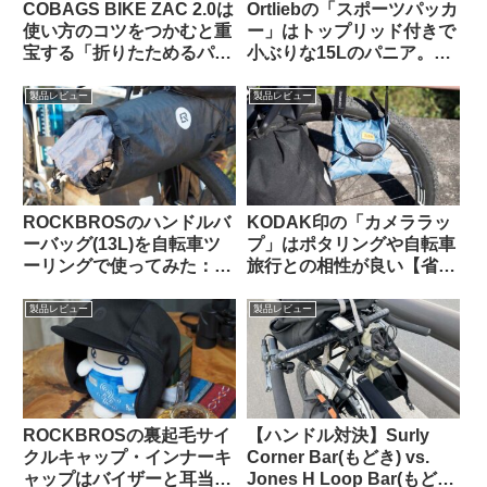
COBAGS BIKE ZAC 2.0は
Ortliebの「スポーツパッカ
使い方のコツをつかむと重
ー」はトップリッド付きで
宝する「折りたためるパニ
小ぶりな15Lのパニア。ど
アバッグ」【買い出し・キ
んな特徴があり、どんな使
ャンプ・輪行でも】
い方に向いている？
製品レビュー
製品レビュー
ROCKBROSのハンドルバ
KODAK印の「カメララッ
ーバッグ(13L)を自転車ツ
プ」はポタリングや自転車
ーリングで使ってみた：機
旅行との相性が良い【省ス
能性合格・質感も高級感が
ペース・クッション・撥
あり使っていて気持ちが良
水】
製品レビュー
製品レビュー
い
ROCKBROSの裏起毛サイ
【ハンドル対決】Surly
クルキャップ・インナーキ
Corner Bar(もどき) vs.
ャップはバイザーと耳当て
Jones H Loop Bar(もど