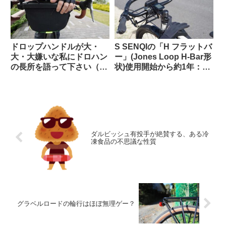
ドロップハンドルが大・
S SENQIの「H フラットバ
大・大嫌いな私にドロハン
ー」(Jones Loop H-Bar形
の長所を語って下さい（海
状)使用開始から約1年：両
外掲示板から）
サイドをカットして少し短
くしてみた
ダルビッシュ有投手が絶賛する、ある冷
凍食品の不思議な性質
グラベルロードの輪行はほぼ無理ゲー？