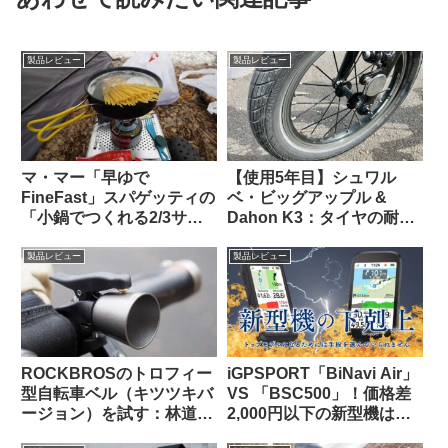
製品レビュー
製品レビュー
マ・マー「早ゆで
【使用5年目】シュワル
FineFast」スパゲッティの
ベ・ビッグアップル &
「小鍋でつくれる2/3サイ
Dahon K3：タイヤの耐久
ズ」は自転車旅行で大活躍
性とリムへの影響はどうで
【携行に便利・茹で時間は
あったか
製品レビュー
製品レビュー
3分】
ROCKBROSのトロフィー
iGPSPORT「BiNavi Air」
型自転車ベル（キツツキバ
VS 「BSC500」！価格差
ージョン）を試す：林道サ
2,000円以下の新型機は、
イクリング中に熊とバッタ
どっちを選べば幸せになれ