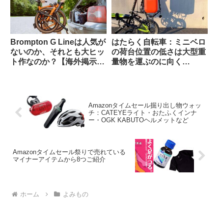
Brompton G Lineは人気が
はたらく自転車：ミニベロ
ないのか、それとも大ヒッ
の荷台位置の低さは大型重
ト作なのか？【海外掲示板
量物を運ぶのに向く
での議論観察】
Dahon K3で灯油ポリタン
ク運んでみた
Amazonタイムセール掘り出し物ウォッ
チ：CATEYEライト・おたふくインナ
ー・OGK KABUTOヘルメットなど
Amazonタイムセール祭りで売れている
マイナーアイテムから8つご紹介
ホーム
よみもの