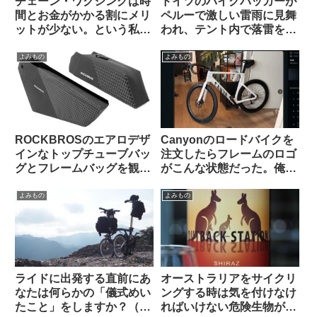
チェーン・ワクシングは時
ドイツのバイクパッカーが
間とお金がかかる割にメリ
ペルーで激しい雷雨に見舞
ットが少ない。という私の
われ、テント内で落雷を受
考えを変えてみよ【カル
けて亡くなる（海外掲示板
ト？】（海外掲示板から）
から）
よみもの
よみもの
ROCKBROSのエアロデザ
Canyonのロードバイクを
インなトップチューブバッ
注文したらフレームのロゴ
グとフレームバッグを観察
がこんな状態だった。俺は
してみよう
一体どうすれば…（海外掲
示板から）
よみもの
よみもの
ライドに出発する直前にあ
オーストラリアをサイクリ
なたは何らかの「儀式めい
ングする時は気を付けなけ
たこと」をしますか？（海
ればいけない危険生物がい