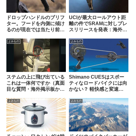
ドロップハンドルのブリフ
UCIが最大ロールアウト距
ター。フードを内側に傾け
離の件でSRAMに対しプレ
るのが現在では当たり前？
スリリースを発表：海外サ
（海外掲示板から）
イクリストの反応は？
よみもの
よみもの
ステムの上に飛び出ている
Shimano CUESはスポー
これは一体何ですか（真面
ティなロードバイクには向
目な質問・海外掲示板か
かない？ 軽快感と変速の
ら）
速さではSoraにも劣る？
（海外掲示板から）
よみもの
よみもの