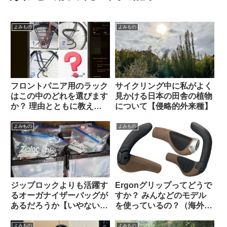
よみもの
よみもの
フロントパニア用のラック
サイクリング中に私がよく
はこの中のどれを選びます
見かける日本の田舎の植物
か？ 理由とともに教えて
について【侵略的外来種】
ください（海外掲示板か
ら）
よみもの
よみもの
ジップロックよりも活躍す
Ergonグリップってどうで
るオーガナイザーバッグが
すか？ みんなどのモデル
あるだろうか【いやない・
を使っているの？（海外掲
海外掲示板から】
示板から）
よみもの
よみもの