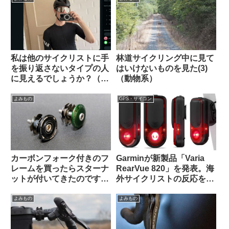
私は他のサイクリストに手
林道サイクリング中に見て
を振り返さないタイプの人
はいけないものを見た(3)
に見えるでしょうか？（海
（動物系）
外掲示板から）
よみもの
GPS・サイコン
カーボンフォーク付きのフ
Garminが新製品「Varia
レームを買ったらスターナ
RearVue 820」を発表。海
ットが付いてきたのですが
外サイクリストの反応を観
使っても良いのでしょうか
察してみよう
（海外掲示板から）
よみもの
よみもの