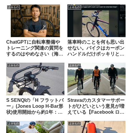
外掲示板から）
る【ヒント・あれではな
い】
よみもの
よみもの
ChatGPTに自転車整備や
落車時のことを何も思い出
トレーニング関連の質問を
せない。バイクはカーボン
するのはやめなさい（海外
ハンドルだけポッキリと。
掲示板でのオピニオン観
何が原因だったのでしょ
察）
う？（海外掲示板から）
よみもの
よみもの
S SENQIの「H フラットバ
Stravaのカスタマーサポー
ー」(Jones Loop H-Bar形
トがひどいという意見が増
状)使用開始から約1年：両
えている【Facebook ログ
サイドをカットして少し短
イン】
くしてみた
よみもの
よみもの