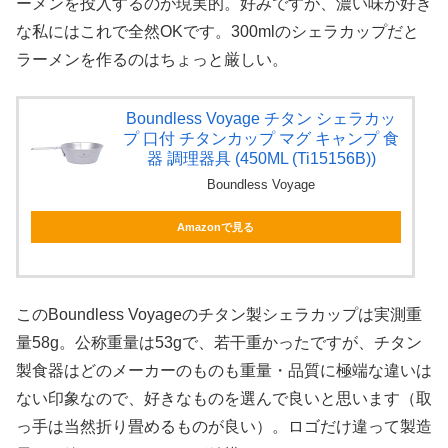
ーメンを投入するのが現実的。好みですが、濃い味が好き
な私にはこれで全然OKです。300mlのシェラカップだと
ラーメンを作るのはちょっと厳しい。
Boundless Voyage チタン シェラカッ
プ 口付 チタンカップ マグ キャンプ 食
器 調理器具 (450ML (Ti15156B))
Boundless Voyage
Amazonで見る
このBoundless Voyageのチタン製シェラカップは実測重
量58g。公称重量は53gで、若干重かったですが、チタン
製食器はどのメーカーのものも重量・品質に極端な違いは
ない印象なので、好きなものを選んで良いと思います（取
っ手は当然折り畳めるものが良い）。ロゴだけ違って製造