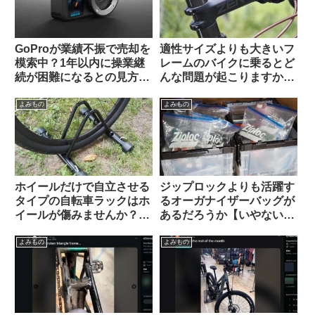
GoProが業績不振で売却を
適性サイズよりも大きいフ
模索中？1年以内に操業継
レームのバイクに乗るとど
続が困難になるとの見方も
んな問題が起こりますか
（海外掲示板から）
（海外掲示板から）
よみもの
よみもの
ホイールだけで自立させる
ジップロックよりも活躍す
タイプの自転車ラックはホ
るオーガナイザーバッグが
イールが傷みませんか？
あるだろうか【いやない・
（海外掲示板&筆者の経験
海外掲示板から】
から）Felgenkiller
よみもの
よみもの