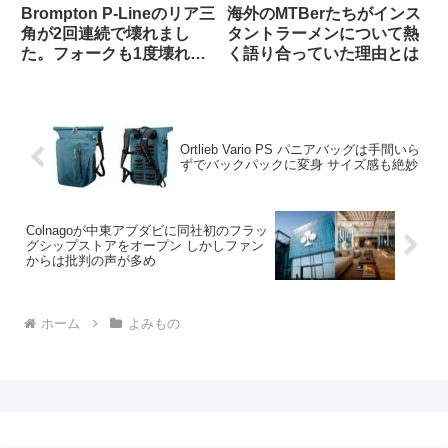
Brompton P-Lineのリア三
海外のMTBerたちがインス
角が2回連続で壊れまし
タントラーメンについて熱
た。フォークも1度壊れま
く語り合っていた理由とは
した【原因は設計か製造
か？】（海外掲示板から）
Ortlieb Vario PS パニアバッグは手間いら
ずでバックパックに変身 サイズ感も絶妙
Colnagoが中東アブダビに同社初のフラッ
グシップストアをオープン しかしファン
からは批判の声が多め
ホーム
よみもの