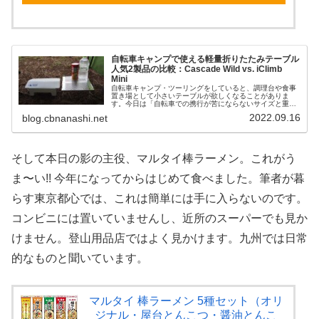
自転車キャンプで使える軽量折りたたみテーブル
人気2製品の比較：Cascade Wild vs. iClimb
Mini
自転車キャンプ・ツーリングをしていると、調理台や食事
置き場として小さいテーブルが欲しくなることがありま
す。今日は「自転車での携行が苦にならないサイズと重
さ」の人気製品を2つご紹介します。その前に… 下は筆者
2022.09.16
blog.cbnanashi.net
の初代アウトドアテーブル、鹿番長こ...
そして本日の影の主役、マルタイ棒ラーメン。これがう
ま〜い!! 今年になってからはじめて食べました。筆者が暮
らす東京都心では、これは簡単には手に入らないのです。
コンビニには置いていませんし、近所のスーパーでも見か
けません。登山用品店ではよく見かけます。九州では日常
的なものと聞いています。
マルタイ 棒ラーメン 5種セット（オリ
ジナル・屋台とんこつ・醤油とんこ