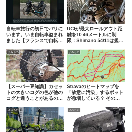
自転車旅行の初日でパリに
UCIが最大ロールアウト距
います。いま自転車盗まれ
離を10.46メートルに制
ました【フランスで自転車
限：Shimano 54/11は規定
盗難にあった時の対処法・
内・SRAM 50/10はルール
海外掲示板から】
違反にーー海外掲示板での
よみもの
よみもの
意見を観察
【スーパー豆知識】カセッ
Stravaのヒートマップを
トの大きいコグの色が他の
「故意に汚染」するボット
コグと違うことがあるのは
が急増している？ その背
なぜですか
後にいるのは…（海外掲示
板から）
よみもの
よみもの