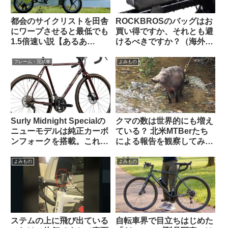
都会のサイクリストを田舎
ROCKBROSのバッグはお
にワープさせると最低でも
買い得ですか、それとも避
1.5倍速い説【あるあ
けるべきですか？（海外掲
る？】
示板から）
フレーム・完成車
よみもの
Surly Midnight Specialの
クマの数は世界的にも増え
ニューモデルは純正カーボ
ている？ 北米MTBerたち
ンフォークを搭載。これで
による報告を観察してみよ
55万円は高い？普通？
う
よみもの
よみもの
ステムの上に飛び出ている
自転車界で目立ちはじめた