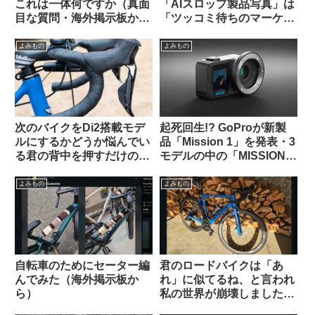
これは一体何ですか（真面
「AIスロップ製品写真」は
目な質問・海外掲示板か
「ツッコミ待ちのマーケテ
ら）
ィング手法」なのか【REI /
Van Rysel】
よみもの
よみもの
次のバイクをDi2搭載モデ
起死回生!? GoProが新製
ルにするかどうか悩んでい
品「Mission 1」を発表・3
る君の背中を押すだけのコ
モデルの中の「MISSION 1
メントを集めてみた
PRO ILS」はレンズ交換式
でm43対応。でもこれって
よみもの
よみもの
誰向けのカメラなの？（海
外掲示板から）
自転車のためにセーター編
君のロードバイクは「あ
んでみた（海外掲示板か
れ」に似てるね、と言われ
ら）
私の世界が崩壊しました
（海外掲示板から）