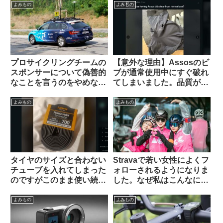
よみもの
よみもの
プロサイクリングチームの
【意外な理由】Assosのビ
スポンサーについて偽善的
ブが通常使用中にすぐ破れ
なことを言うのをやめなさ
てしまいました。品質が落
い（海外掲示板でのオピニ
ちているのでしょうか？
オン観察）
（海外掲示板から）
よみもの
よみもの
タイヤのサイズと合わない
Stravaで若い女性によくフ
チューブを入れてしまった
ォローされるようになりま
のですがこのまま使い続け
した。なぜ私はこんなにモ
ても問題ないですか？（海
テるのでしょう（海外掲示
外掲示板より）
板から）
よみもの
よみもの