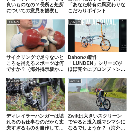
良いものなの？長所と短所
「あなた特有の風変わりな
についての意見を観察して
こだわりポイント
みよう（海外掲示板から）
(idiosyncrasy)」を教えて
ください（海外掲示板か
よみもの
よみもの
ら）
サイクリングで足りないと
Dahonの新作
ころを補えるスポーツは何
「LUNDEN」シリーズが
ですか？（海外掲示板か
ほぼ完全にブロンプトンな
ら）
見た目で海外で話題に
【Brompton vs.
よみもの
よみもの
Brompnot 最終戦争へ】
ディレイラーハンガーは壊
Zwiftは大きいスクリーン
れるのも仕事なのだから丈
でやると没入感マシマシに
夫すぎるものを自作しては
なるでしょうか？（海外掲
いけない（海外掲示板か
示板から）