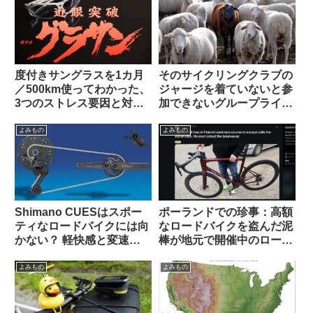
度付きサングラスを1カ月
そのサイクリングクラブの
／500km使ってわかった、
ジャージを着ていないと参
3つのストレス要因と対策
加できないグループライド
不能な弱点とは？【ひとつ
はあり？なし？（海外掲示
は解決策あり】
板から）
よみもの
よみもの
Shimano CUESはスポー
ポーランドでの珍事：高額
ティなロードバイクには向
なロードバイクを盗んだ泥
かない？ 軽快感と変速の
棒が地元で開催中のロード
速さではSoraにも劣る？
レースに紛れ込み一時プロ
（海外掲示板から）
トンの先頭を引いてしまう
よみもの
よみもの