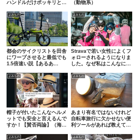
ハンドルだけポッキリと。
（動物系）
何が原因だったのでしょ
う？（海外掲示板から）
よみもの
よみもの
都会のサイクリストを田舎
Stravaで若い女性によくフ
にワープさせると最低でも
ォローされるようになりま
1.5倍速い説【あるあ
した。なぜ私はこんなにモ
る？】
テるのでしょう（海外掲示
板から）
よみもの
よみもの
帽子が付いたこんなヘルメ
あまり有名ではないけれど
ットでも安全と言えるんで
自転車旅行に欠かせない便
すか！【賛否両論】（海外
利ツールがあれば教えてく
掲示板から）
ださい（海外掲示板より）
よみもの
よみもの