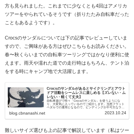
方も見られました。これまでに少なくとも4回はアメリカ
ツアーをやられているそうです（折りたたみ自転車だった
こともあるようです）。
Crocsのサンダルについては下の記事でレビューしていま
すので、ご興味がある方はぜひこちらもお読みください。
春〜秋くらいまでの自転車ツーリングではかなり便利に使
えます。雨天や濡れた道での走行時はもちろん、テント泊
をする時にキャンプ地で大活躍します。
Crocsのサンダルがあるとサイクリングとアウト
ドア活動をシームレスに楽しめる【ズレない・ム
レない・軽くて丈夫】
自転車遊びで時々「Crocsのサンダル」を使うようにな
り、大変気に入っているのでご紹介します。当然フラット
ペダルでの運用となるので、ビンディングが不可欠なライ
ドスタイルの方は興味を持てないかもしれません。一方で
2023.10.24
blog.cbnanashi.net
自転車キャンプツーリングをより...
難しいサイズ選びも上の記事で解説しています（私はツー