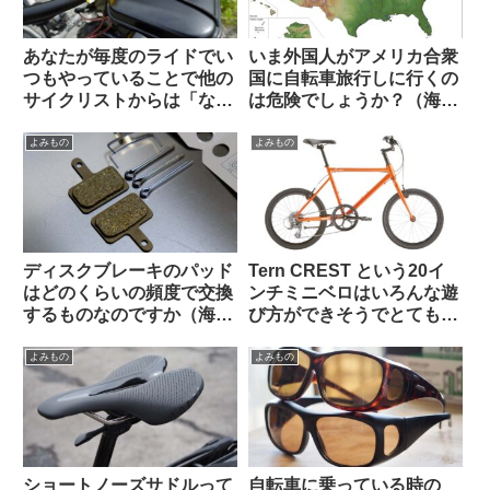
あなたが毎度のライドでい
いま外国人がアメリカ合衆
つもやっていることで他の
国に自転車旅行しに行くの
サイクリストからは「なん
は危険でしょうか？（海外
だこいつ」と思われていそ
掲示板から）
うなことを教えて下さい
よみもの
よみもの
【みんな違ってみんない
い】
ディスクブレーキのパッド
Tern CREST という20イ
はどのくらいの頻度で交換
ンチミニベロはいろんな遊
するものなのですか（海外
び方ができそうでとても気
掲示板から）
になる【欲しい完成車観
察】
よみもの
よみもの
ショートノーズサドルって
自転車に乗っている時の