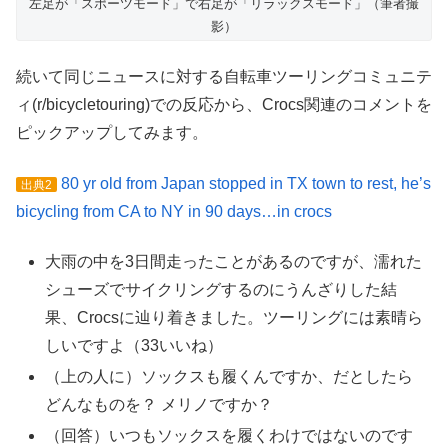
左足が「スポーツモード」で右足が「リラックスモード」（筆者撮
影）
続いて同じニュースに対する自転車ツーリングコミュニテ
ィ(r/bicycletouring)での反応から、Crocs関連のコメントを
ピックアップしてみます。
80 yr old from Japan stopped in TX town to rest, he’s
出典2
bicycling from CA to NY in 90 days…in crocs
大雨の中を3日間走ったことがあるのですが、濡れた
シューズでサイクリングするのにうんざりした結
果、Crocsに辿り着きました。ツーリングには素晴ら
しいですよ（33いいね）
（上の人に）ソックスも履くんですか、だとしたら
どんなものを？ メリノですか？
（回答）いつもソックスを履くわけではないのです