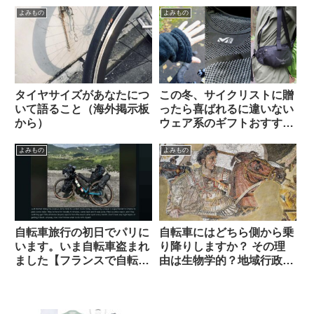
ら）
よみもの
よみもの
タイヤサイズがあなたにつ
この冬、サイクリストに贈
いて語ること（海外掲示板
ったら喜ばれるに違いない
から）
ウェア系のギフトおすすめ
3選【筆者使用経験のある
ものから】
よみもの
よみもの
自転車旅行の初日でパリに
自転車にはどちら側から乗
います。いま自転車盗まれ
り降りしますか？ その理
ました【フランスで自転車
由は生物学的？地域行政
盗難にあった時の対処法・
的？それとも…【海外掲示
海外掲示板から】
板から】