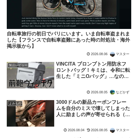
自転車旅行の初日でパリにいます。いま自転車盗まれま
した【フランスで自転車盗難にあった時の対処法・海外
掲示板から】
2026.08.06
マスター
VINCITA ブロンプトン用防水フ
製品レビュー
ロントバッグ！キミは、令和に転
生した「ミニOバッグ」…なの
か？
2026.08.05
などかず
3000ドルの新品カーボンフレー
よみもの
ムを自分のミスで壊してしまった
人に励ましの声が寄せられる（海
外掲示板から）
2026.08.04
2026.08.05
マスター