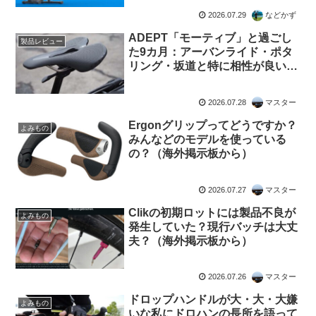
2026.07.29
などかず
ADEPT「モーティブ」と過ごし
製品レビュー
た9カ月：アーバンライド・ポタ
リング・坂道と特に相性が良いシ
ョートノーズサドル
2026.07.28
マスター
Ergonグリップってどうですか？
よみもの
みんなどのモデルを使っている
の？（海外掲示板から）
2026.07.27
マスター
Clikの初期ロットには製品不良が
よみもの
発生していた？現行バッチは大丈
夫？（海外掲示板から）
2026.07.26
マスター
ドロップハンドルが大・大・大嫌
よみもの
いな私にドロハンの長所を語って