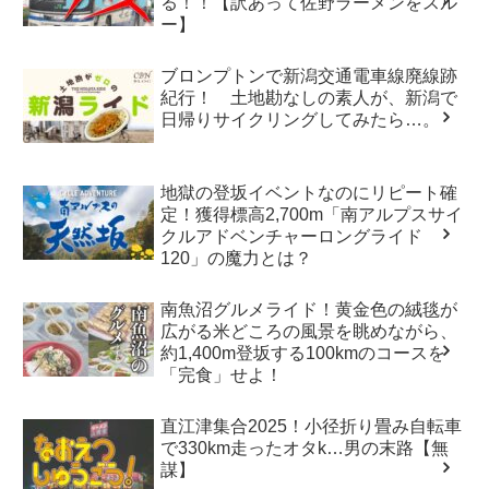
る！！【訳あって佐野ラーメンをスル
ー】
ブロンプトンで新潟交通電車線廃線跡
紀行！ 土地勘なしの素人が、新潟で
日帰りサイクリングしてみたら…。
地獄の登坂イベントなのにリピート確
定！獲得標高2,700m「南アルプスサイ
クルアドベンチャーロングライド
120」の魔力とは？
南魚沼グルメライド！黄金色の絨毯が
広がる米どころの風景を眺めながら、
約1,400m登坂する100kmのコースを
「完食」せよ！
直江津集合2025！小径折り畳み自転車
で330km走ったオタk…男の末路【無
謀】