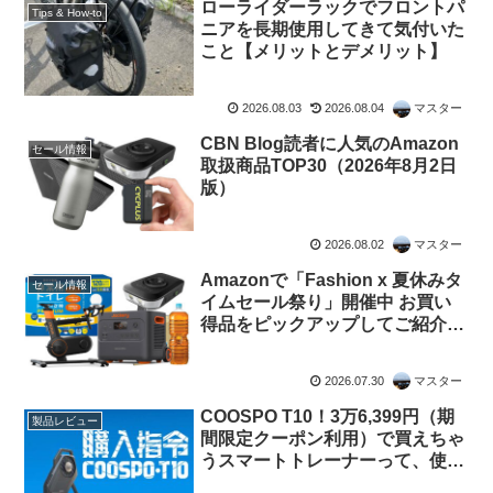
ローライダーラックでフロントパ
Tips & How-to
ニアを長期使用してきて気付いた
こと【メリットとデメリット】
2026.08.03
2026.08.04
マスター
CBN Blog読者に人気のAmazon
セール情報
取扱商品TOP30（2026年8月2日
版）
2026.08.02
マスター
Amazonで「Fashion x 夏休みタ
セール情報
イムセール祭り」開催中 お買い
得品をピックアップしてご紹介し
ます
2026.07.30
マスター
COOSPO T10！3万6,399円（期
製品レビュー
間限定クーポン利用）で買えちゃ
うスマートトレーナーって、使い
ものになるの？（なりました！）