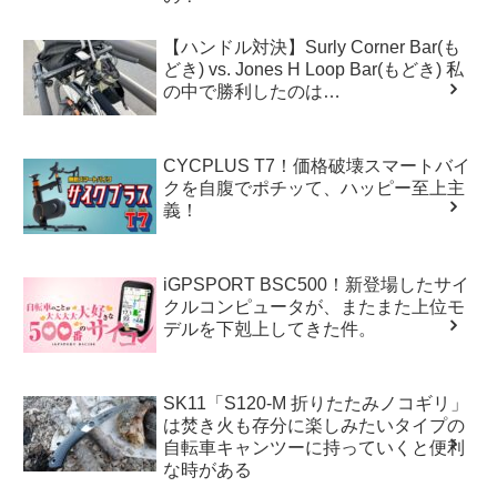
【ハンドル対決】Surly Corner Bar(も
どき) vs. Jones H Loop Bar(もどき) 私
の中で勝利したのは…
CYCPLUS T7！価格破壊スマートバイ
クを自腹でポチッて、ハッピー至上主
義！
iGPSPORT BSC500！新登場したサイ
クルコンピュータが、またまた上位モ
デルを下剋上してきた件。
SK11「S120-M 折りたたみノコギリ」
は焚き火も存分に楽しみたいタイプの
自転車キャンツーに持っていくと便利
な時がある