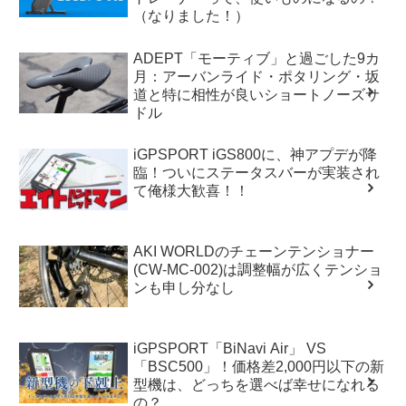
（なりました！）
ADEPT「モーティブ」と過ごした9カ
月：アーバンライド・ポタリング・坂
道と特に相性が良いショートノーズサ
ドル
iGPSPORT iGS800に、神アプデが降
臨！ついにステータスバーが実装され
て俺様大歓喜！！
AKI WORLDのチェーンテンショナー
(CW-MC-002)は調整幅が広くテンショ
ンも申し分なし
iGPSPORT「BiNavi Air」 VS
「BSC500」！価格差2,000円以下の新
型機は、どっちを選べば幸せになれる
の？