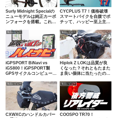
Surly Midnight Specialの
CYCPLUS T7！価格破壊
ニューモデルは純正カーボ
スマートバイクを自腹でポ
ンフォークを搭載。これで
チッて、ハッピー至上主
55万円は高い？普通？
義！
製品レビュー
製品レビュー
iGPSPORT BiNavi vs
Hiplok Z LOKは品質が良
iGS800！iGPSPORT製
くなった？それともたまた
GPSサイクルコンピュータ
ま良い個体に当たったの
の頂点はどっちだ？
か…
製品レビュー
製品レビュー
CXWXCのハンドルカバー
COOSPO TR70！