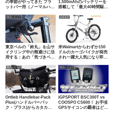
の季節がやってきた フラ
1,500mAhのバッテリーを
ットバー用（ノーマルハン
搭載して「最大40時間駆
ドル対応版）をTern Crest
動」を謳うリアビューレー
で使ってみた
ダーが爆誕！！【クーポン
製品レビュー
よみもの
あります】
東京ベルの「鈴丸」を山サ
米Walmartからわずか150
イクリング中の熊避けに活
ドルのカーゴバイクが発売
用する：あの「気づきベ
され一躍大人気になり即日
ル」を手元でオンオフでき
ソールドアウトに
るようにした感じで超便利
製品レビュー
製品レビュー
Ortlieb Handlebar-Pack
iGPSPORT BSC300T vs
Plus(ハンドルバーパッ
COOSPO CS600！ お手頃
ク・プラス)からカタカタ
GPSサイコンの覇者はどっ
という異音が聞こえる原因
ちだ！？