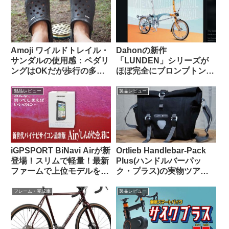
じ？
Amoji ワイルドトレイル・
Dahonの新作
サンダルの使用感：ペダリ
「LUNDEN」シリーズが
ングはOKだが歩行の多い
ほぼ完全にブロンプトンな
自転車キャンツーでは
見た目で海外で話題に
CROCSの快適さに及ばず
【Brompton vs.
製品レビュー
製品レビュー
Brompnot 最終戦争へ】
iGPSPORT BiNavi Airが新
Ortlieb Handlebar-Pack
登場！スリムで軽量！最新
Plus(ハンドルバーパッ
ファームで上位モデルを下
ク・プラス)の実物ツア
剋上！？
ー：外観と仕様を観察して
みよう
フレーム・完成車
製品レビュー