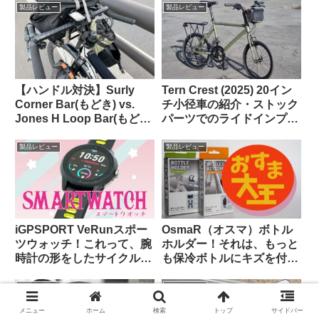
はこれだった【豆感想】
製品レビュー
製品レビュー
【ハンドル対決】Surly
Tern Crest (2025) 20イン
Corner Bar(もどき) vs.
チ小径車の紹介・ストック
Jones H Loop Bar(もど
パーツでのライドインプレ
き) 私の中で勝利したの
ッション【ラブリーで楽し
は…
い上質なミニベロ】
製品レビュー
製品レビュー
iGPSPORT VeRunスポー
OsmaR（オスマ）ボトル
ツウォッチ！これって、腕
ホルダー！それは、もっと
時計の形をしたサイクルコ
も保冷ボトルにキズを付け
ンピュータなのでは…？
にくい（多分）ボトルホル
ダー（のはず）！！
製品レビュー
製品レビュー
メニュー
ホーム
検索
トップ
サイドバー