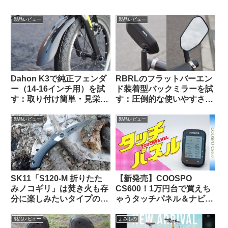
製品レビュー
製品レビュー
Dahon K3で純正フェンダ
RBRLのフラットバーエン
ー（14-16インチ用）を試
ド装着型バックミラーを試
す：取り付け簡単・見栄え
す：圧倒的な使いやすさと
良し。ラックとの共存はで
高品質な視野に感動【すご
きる？
い】
製品レビュー
製品レビュー
SK11「S120-M 折りたた
【新発売】COOSPO
みノコギリ」は焚き火も存
CS600！1万円台で買えち
分に楽しみたいタイプの自
ゃうタッチパネル＆ナビ対
転車キャンツーに持ってい
応GPSサイクルコンピュー
くと便利な時がある
タの実力って、どんな感
製品レビュー
よみもの