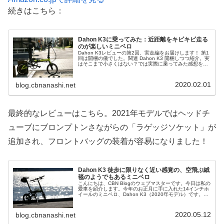
続きはこちら：
Dahon K3に乗ってみた：近距離をキビキビ走る
のが楽しいミニベロ
Dahon K3レビューの第2回、実走編をお届けします！ 第1
回は開梱の儀でした。関連 Dahon K3 開梱しつつ紹介。実
はそこまで小さくはない？では実際に乗ってみた感想を書
いていきたいと思います。独特の楽しさあり楽しい自転車
であるのは間...
2020.02.01
blog.cbnanashi.net
最終的なレビューはこちら。2021年モデルではヘッドチ
ューブにブロンプトンさながらの「ラゲッジソケット」が
追加され、フロントバッグの装着が容易になりました！
Dahon K3 徒歩に限りなく近い感覚の、空飛ぶ絨
毯のようでもあるミニベロ
こんにちは、CBN Blogのウェブマスターです。今日は私の
愛車を紹介します。今年のお正月に手に入れた14インチホ
イールのミニベロ、Dahon K3（2020年モデル）です。こ
れまでも「開封の儀」からカスタムパーツの紹介などで何
本か記事を書...
2020.05.12
blog.cbnanashi.net