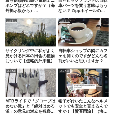
最も信頼性の高い電動ミニ
西洋ビッグブランドの自転
ポンプはどれですか？（海
車パーツを買う意味はもう
外掲示板から）
ない？ Zippホイールの生
【CYCPLUS / Muc Off /
涯製品保証を拒否された人
Silca / Fanttik / Trek /
の経緯報告が大きい話題に
よみもの
よみもの
Fumpa Pumpa】
サイクリング中に私がよく
自転車ショップの隣にカフ
見かける日本の田舎の植物
ェを開くのですがどんな名
について【侵略的外来種】
前がいいと思いますか？
（海外掲示板から）
よみもの
よみもの
MTBライドで「グローブは
帽子が付いたこんなヘルメ
めない派」と「絶対はめる
ットでも安全と言えるんで
派」の意見の対立を観察す
すか！【賛否両論】（海外