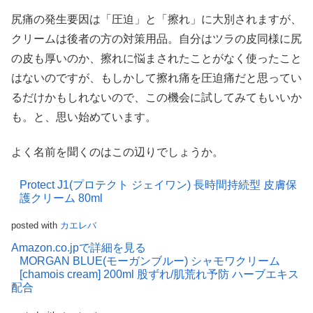
尻痛の発生要因は「圧迫」と「擦れ」に大別されますが、
クリームは後者の方の対策用品。自分はツラの皮同様に尻
の皮も厚いのか、擦れに悩まされたことがなく使ったこと
はないのですが、もしかして擦れ痛を圧迫痛だと思ってい
るだけかもしれないので、この機会に試してみてもいいか
も。と、思い始めています。
よく名前を聞くのはこの辺りでしょうか。
Protect J1(プロテクト ジェイワン) 長時間持続型 皮膚保
護クリーム 80ml
posted with
カエレバ
Amazon.co.jpで詳細を見る
MORGAN BLUE(モーガンブルー) シャモワクリーム
[chamois cream] 200ml 股ずれ/肌荒れ予防 ハーブエキス
配合