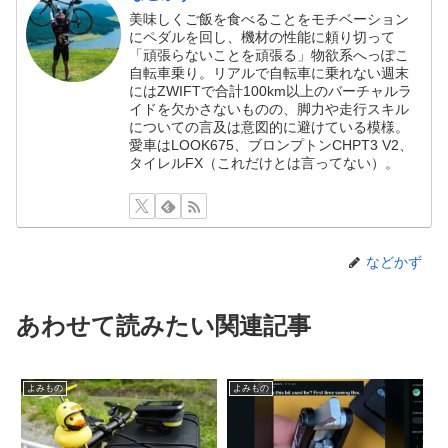
美味しくご飯を食べることをモチベーション
にペダルを回し、機材の性能に頼り切って
「頑張らないことを頑張る」物欲系へっぽこ
自転車乗り。リアルで自転車に乗れない週末
にはZWIFTで合計100km以上のバーチャルラ
イドを欠かさないものの、脚力や走行スキル
についての言及は意図的に避けている模様。
愛車はLOOK675、ブロンプトンCHPT3 V2、
タイレルFX（これだけとは言ってない）。
などかず
あわせて読みたい関連記事
よみもの
よみもの