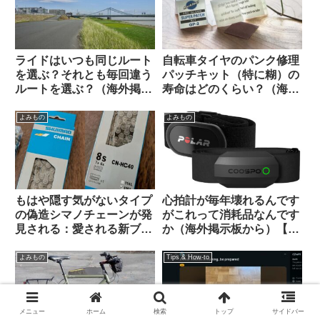
ライドはいつも同じルート
自転車タイヤのパンク修理
を選ぶ？それとも毎回違う
パッチキット（特に糊）の
ルートを選ぶ？（海外掲示
寿命はどのくらい？（海外
板から）
掲示板から）
よみもの
よみもの
もはや隠す気がないタイプ
心拍計が毎年壊れるんです
の偽造シマノチェーンが発
がこれって消耗品なんです
見される：愛される新ブラ
か（海外掲示板から）【丈
ンド爆誕か
夫な心拍計はどれ？】
よみもの
Tips & How-to
メニュー
ホーム
検索
トップ
サイドバー