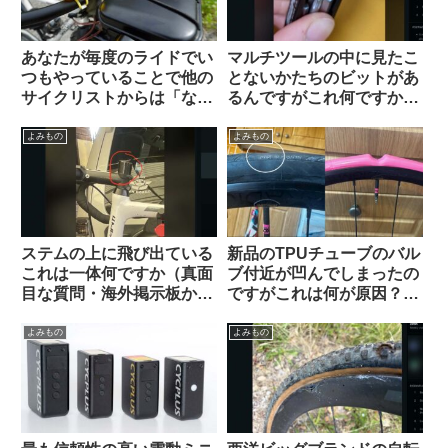
あなたが毎度のライドでい
マルチツールの中に見たこ
つもやっていることで他の
とないかたちのビットがあ
サイクリストからは「なん
るんですがこれ何ですか？
だこいつ」と思われていそ
【滅多に使わないけどない
うなことを教えて下さい
と詰むやつ】
よみもの
よみもの
【みんな違ってみんない
い】
ステムの上に飛び出ている
新品のTPUチューブのバル
これは一体何ですか（真面
ブ付近が凹んでしまったの
目な質問・海外掲示板か
ですがこれは何が原因？
ら）
（海外掲示板から）
よみもの
よみもの