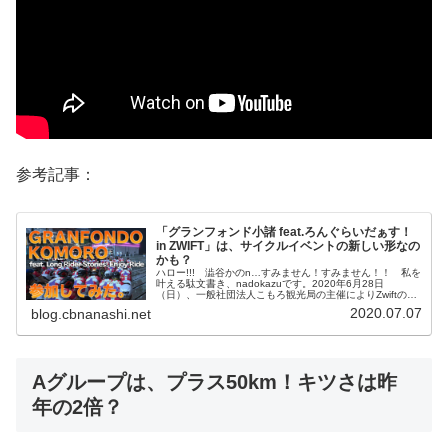
参考記事：
「グランフォンド小諸 feat.ろんぐらいだぁす！
in ZWIFT」は、サイクルイベントの新しい形なの
かも？
ハロー!!! 澁谷かのn…すみません！すみません！！ 私を
叶える駄文書き、nadokazuです。2020年6月28日
（日）、一般社団法人こもろ観光局の主催によりZwiftの仮
想世界のロングライドイベントとしては国内最大規模とな
2020.07.07
blog.cbnanashi.net
ると見込んでい...
Aグループは、プラス50km！キツさは昨
年の2倍？