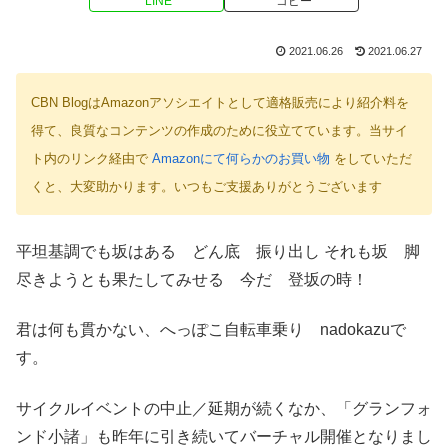
LINE
コピー
2021.06.26
2021.06.27
CBN BlogはAmazonアソシエイトとして適格販売により紹介料を
得て、良質なコンテンツの作成のために役立てています。当サイ
ト内のリンク経由で
Amazonにて何らかのお買い物
をしていただ
くと、大変助かります。いつもご支援ありがとうございます
平坦基調でも坂はある どん底 振り出し それも坂 脚
尽きようとも果たしてみせる 今だ 登坂の時！
君は何も貫かない、へっぽこ自転車乗り nadokazuで
す。
サイクルイベントの中止／延期が続くなか、「グランフォ
ンド小諸」も昨年に引き続いてバーチャル開催となりまし