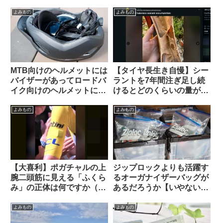
る（海外掲示板から）
掲示板から）
よみもの
よみもの
MTB向けのヘルメットには
【タイヤ長生き自慢】シー
バイザーがあってロードバ
ラントを7年間注ぎ足し続
イク向けのヘルメットにな
けるとどのくらいの量が溜
いのは何故ですか（海外掲
まるのか？（海外掲示板か
示板から）
ら）
よみもの
よみもの
【大喜利】ポガチャルの上
ジップロックよりも活躍す
腕二頭筋に見える「ふくら
るオーガナイザーバッグが
み」の正体は何ですか（海
あるだろうか【いやない・
外掲示板から）
海外掲示板から】
よみもの
よみもの