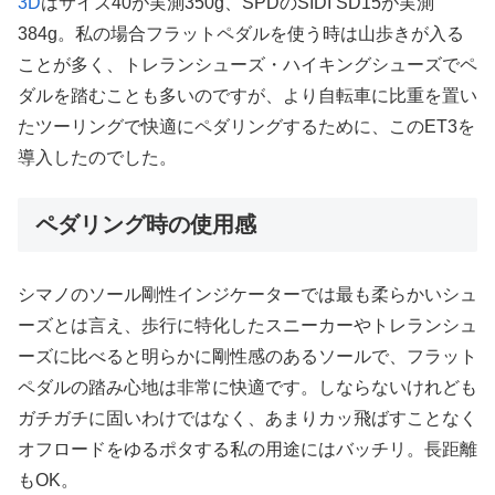
3D
はサイズ40が実測350g、SPDのSIDI SD15が実測
384g。私の場合フラットペダルを使う時は山歩きが入る
ことが多く、トレランシューズ・ハイキングシューズでペ
ダルを踏むことも多いのですが、より自転車に比重を置い
たツーリングで快適にペダリングするために、このET3を
導入したのでした。
ペダリング時の使用感
シマノのソール剛性インジケーターでは最も柔らかいシュ
ーズとは言え、歩行に特化したスニーカーやトレランシュ
ーズに比べると明らかに剛性感のあるソールで、フラット
ペダルの踏み心地は非常に快適です。しならないけれども
ガチガチに固いわけではなく、あまりカッ飛ばすことなく
オフロードをゆるポタする私の用途にはバッチリ。長距離
もOK。