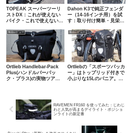
TOPEAK スーパーツーリ
Dahon K3で純正フェンダ
ストDX：これが使えない
ー（14-16インチ用）を試
バイク・これで使えないバ
す：取り付け簡単・見栄え
ッグって存在するの？ と
良し。ラックとの共存はで
思えるほど万能なリアラッ
きる？
製品レビュー
製品レビュー
クの優等生
Ortlieb Handlebar-Pack
Ortliebの「スポーツパッカ
Plus(ハンドルバーパッ
ー」はトップリッド付きで
ク・プラス)の実物ツア
小ぶりな15Lのパニア。ど
ー：外観と仕様を観察して
んな特徴があり、どんな使
みよう
い方に向いている？
RAVEMEN FR160 を使ってみた：じわじ
わと人気が高まるデイライト・ポジショ
ンライトの新定番