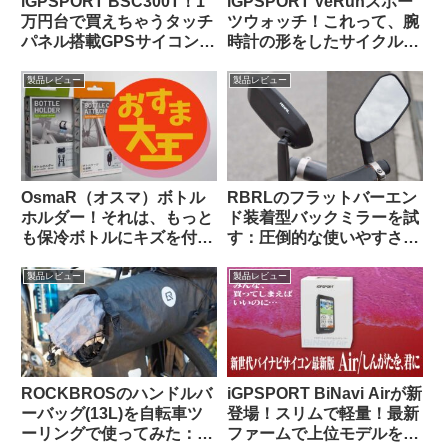
iGPSPORT BSC300T！1
iGPSPORT VeRunスポー
万円台で買えちゃうタッチ
ツウォッチ！これって、腕
パネル搭載GPSサイコンっ
時計の形をしたサイクルコ
て、使いものになるの？
ンピュータなのでは…？
製品レビュー
製品レビュー
OsmaR（オスマ）ボトル
RBRLのフラットバーエン
ホルダー！それは、もっと
ド装着型バックミラーを試
も保冷ボトルにキズを付け
す：圧倒的な使いやすさと
にくい（多分）ボトルホル
高品質な視野に感動【すご
ダー（のはず）！！
い】
製品レビュー
製品レビュー
ROCKBROSのハンドルバ
iGPSPORT BiNavi Airが新
ーバッグ(13L)を自転車ツ
登場！スリムで軽量！最新
ーリングで使ってみた：機
ファームで上位モデルを下