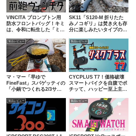
VINCITA ブロンプトン用
SK11「S120-M 折りたた
防水フロントバッグ！キミ
みノコギリ」は焚き火も存
は、令和に転生した「ミニ
分に楽しみたいタイプの自
Oバッグ」…なのか？
転車キャンツーに持ってい
くと便利な時がある
製品レビュー
製品レビュー
マ・マー「早ゆで
CYCPLUS T7！価格破壊
FineFast」スパゲッティの
スマートバイクを自腹でポ
「小鍋でつくれる2/3サイ
チッて、ハッピー至上主
ズ」は自転車旅行で大活躍
義！
【携行に便利・茹で時間は
製品レビュー
製品レビュー
3分】