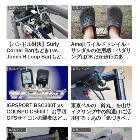
能性合格・質感も高級感が
剋上！？
あり使っていて気持ちが良
製品レビュー
製品レビュー
い
【ハンドル対決】Surly
Amoji ワイルドトレイル・
Corner Bar(もどき) vs.
サンダルの使用感：ペダリ
Jones H Loop Bar(もど
ングはOKだが歩行の多い
き) 私の中で勝利したの
自転車キャンツーでは
は…
CROCSの快適さに及ばず
製品レビュー
製品レビュー
iGPSPORT BSC300T vs
東京ベルの「鈴丸」を山サ
COOSPO CS600！ お手頃
イクリング中の熊避けに活
GPSサイコンの覇者はどっ
用する：あの「気づきベ
ちだ！？
ル」を手元でオンオフでき
るようにした感じで超便利
製品レビュー
製品レビュー