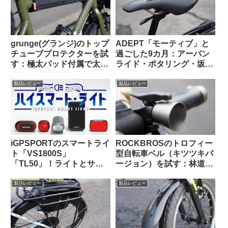
grunge(グランジ)のトップ
ADEPT「モーティブ」と
チューブプロテクターを試
過ごした9カ月：アーバン
す：極太パッド付属で太め
ライド・ポタリング・坂道
のチューブにも対応可
と特に相性が良いショート
【rin project製品との比較
ノーズサドル
製品レビュー
製品レビュー
も】
iGPSPORTのスマートライ
ROCKBROSのトロフィー
ト「VS1800S」
型自転車ベル（キツツキバ
「TL50」！ライトとサイ
ージョン）を試す：林道サ
コンを丸ごとiGPSPORTで
イクリング中に熊とバッタ
揃えると、新しい扉が開く
リ出会わないために…
製品レビュー
製品レビュー
かも！