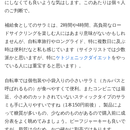
にしなくても良いような気はします。このあたりは個々人
のご判断で。
補給食としてのサラミは、2時間や4時間、高負荷なロー
ドサイクリングを楽しむ人にはあまり意味がないかもしれ
ませんが、自転車旅行やロングライド、特に複数日に及ぶ
時は便利だなと私も感じています（サイクリストでは少数
派かと思いますが、特に
ケトジェニックダイエット
をやっ
ている人には重宝すると思います）。
自転車では個包装や小袋入りの小さいサラミ（カルパスと
呼ばれるもの）が食べやすくて便利。またコンビニでは最
近、小さめのカットされていないスティックタイプのサラ
ミも手に入りやすいですね（1本150円前後）。製品によ
って糖質が多いもの、少なめのものがあるので購入前に成
分表をよく眺めてみましょう。ビーフジャーキーも良いで
すが、脂質は少なめ、かつ確かに割高ではあります。