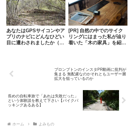
あなたはGPSサイコンやア
[PR] 自然の中でのサイク
プリのナビにどんなひどい
リングにはまった私が辿り
目に遭わされましたか（海
着いた「木の家具」を紹介
外掲示板から）
します【一枚板の机・読者
特典あり】
ブロンプトンのインスタPR動画に批判が
集まる 無配慮なのかそれともユーザー層
拡大を狙っているのか
長めの自転車旅で「あれは失敗だった」
という体験談を教えて下さい【バイクパ
ッキングあるある】
ホーム
よみもの