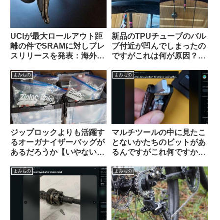
UCIが最大ロールアウト距
新品のTPUチューブのバル
離の件でSRAMに対しプレ
ブ付近が凹んでしまったの
スリリースを発表：海外サ
ですがこれは何が原因？
イクリストの反応は？
（海外掲示板から）
よみもの
よみもの
ジップロックよりも活躍す
マルチツールの中に見たこ
るオーガナイザーバッグが
とないかたちのビットがあ
あるだろうか【いやない・
るんですがこれ何ですか？
海外掲示板から】
【滅多に使わないけどない
と詰むやつ】
よみもの
よみもの