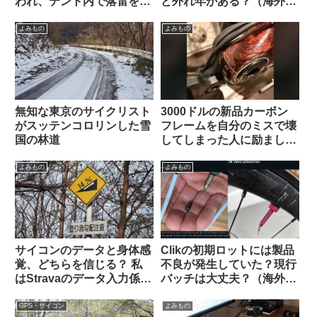
われ、テント内で落雷を受
と外れ年がある？（海外掲
けて亡くなる（海外掲示板
示板から）
から）
よみもの
よみもの
無知な東京のサイクリスト
3000ドルの新品カーボン
がスッテンコロリンした雪
フレームを自分のミスで壊
国の林道
してしまった人に励ましの
声が寄せられる（海外掲示
板から）
よみもの
よみもの
サイコンのデータと身体感
Clikの初期ロットには製品
覚、どちらを信じる？ 私
不良が発生していた？現行
はStravaのデータ入力係に
バッチは大丈夫？（海外掲
すぎないのでしょうか…
示板から）
（海外掲示板から）
GPS・サイコン
よみもの