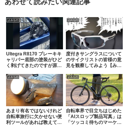
あわせて読みたい関連記事
よみもの
よみもの
Ultegra R8170 ブレーキキ
度付きサングラスについて
ャリパー底部の塗装がひど
のサイクリストの皆様の意
く剥げてきたのですが原因
見を観察してみよう【みん
は何でしょうか（海外掲示
なちがって、みんない
板から）【ガルバニック腐
い。】
よみもの
よみもの
食・異種金属接触腐食】
あまり有名ではないけれど
自転車界で目立ちはじめた
自転車旅行に欠かせない便
「AIスロップ製品写真」は
利ツールがあれば教えてく
「ツッコミ待ちのマーケテ
ださい（海外掲示板より）
ィング手法」なのか【REI /