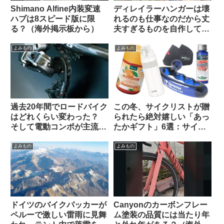
Shimano Alfine内装変速
ディレイラーハンガーは壊
ハブは8スピード版に限
れるのも仕事なのだから丈
る？（海外掲示板から）
夫すぎるものを自作しては
いけない（海外掲示板か
ら）
よみもの
よみもの
過去20年間でロードバイク
この冬、サイクリストが贈
はどれくらい変わった？
られたら絶対嬉しい「あっ
そして電動コンポが主流に
たかギフト」6選：サイズ
なった本当の理由とは（海
選び不要・性別不問で間違
外掲示板でのオピニオン観
いなく感謝されます
よみもの
よみもの
察）
ドイツのバイクパッカーが
Canyonのカーボンフレー
ペルーで激しい雷雨に見舞
ム塗装の品質には当たり年