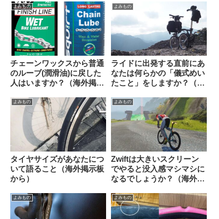
Van Rysel】
よみもの
よみもの
チェーンワックスから普通
ライドに出発する直前にあ
のルーブ(潤滑油)に戻した
なたは何らかの「儀式めい
人はいますか？（海外掲示
たこと」をしますか？（海
板から）
外掲示板から）
よみもの
よみもの
タイヤサイズがあなたにつ
Zwiftは大きいスクリーン
いて語ること（海外掲示板
でやると没入感マシマシに
から）
なるでしょうか？（海外掲
示板から）
よみもの
よみもの