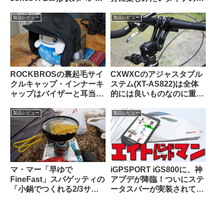
ルに装着したら相性バッチ
転車キャンツーに持ってい
リでした
くと便利な時がある
製品レビュー
製品レビュー
ROCKBROSの裏起毛サイ
CXWXCのアジャスタブル
クルキャップ・インナーキ
ステム(XT-AS822)は全体
ャップはバイザーと耳当て
的には良いものなのに重大
が便利。適度なハリがあり
な欠点がひとつあってとて
冬の高強度ライドにも良し
も惜しい
製品レビュー
製品レビュー
マ・マー「早ゆで
iGPSPORT iGS800に、神
FineFast」スパゲッティの
アプデが降臨！ついにステ
「小鍋でつくれる2/3サイ
ータスバーが実装されて俺
ズ」は自転車旅行で大活躍
様大歓喜！！
【携行に便利・茹で時間は