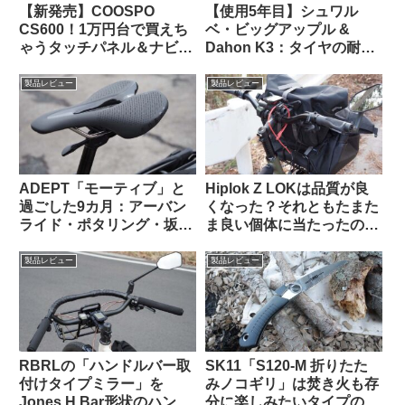
【新発売】COOSPO
【使用5年目】シュワル
CS600！1万円台で買えち
ベ・ビッグアップル &
ゃうタッチパネル＆ナビ対
Dahon K3：タイヤの耐久
応GPSサイクルコンピュー
性とリムへの影響はどうで
タの実力って、どんな感
あったか
製品レビュー
製品レビュー
じ？
ADEPT「モーティブ」と
Hiplok Z LOKは品質が良
過ごした9カ月：アーバン
くなった？それともたまた
ライド・ポタリング・坂道
ま良い個体に当たったの
と特に相性が良いショート
か…
ノーズサドル
製品レビュー
製品レビュー
RBRLの「ハンドルバー取
SK11「S120-M 折りたた
付けタイプミラー」を
みノコギリ」は焚き火も存
Jones H Bar形状のハンド
分に楽しみたいタイプの自