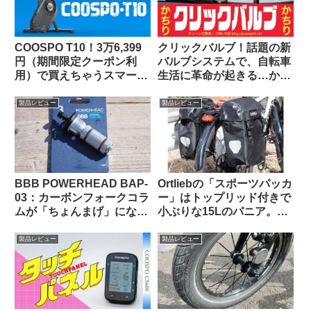
COOSPO T10！3万6,399
クリックバルブ！話題の新
円（期間限定クーポン利
バルブシステムで、自転車
用）で買えちゃうスマート
生活に革命が起きる…か
トレーナーって、使いもの
な？
になるの？（なりまし
製品レビュー
製品レビュー
た！）
BBB POWERHEAD BAP-
Ortliebの「スポーツパッカ
03：カーボンフォークコラ
ー」はトップリッド付きで
ムが「ちょんまげ」になっ
小ぶりな15Lのパニア。ど
てしまったので導入してみ
んな特徴があり、どんな使
た【ロングタイプのプレッ
い方に向いている？
製品レビュー
製品レビュー
シャープラグ】