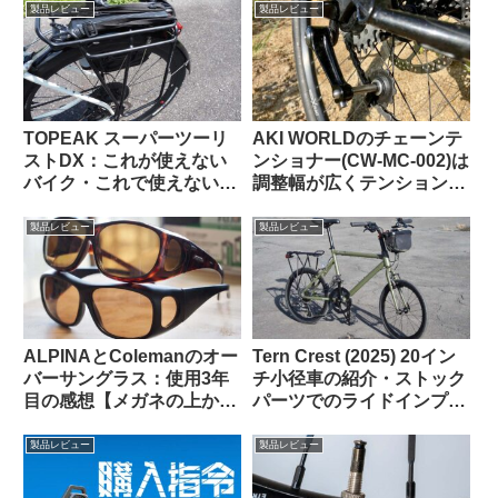
はこれだった【豆感想】
るの？
製品レビュー
製品レビュー
TOPEAK スーパーツーリ
AKI WORLDのチェーンテ
ストDX：これが使えない
ンショナー(CW-MC-002)は
バイク・これで使えないバ
調整幅が広くテンションも
ッグって存在するの？ と
申し分なし
思えるほど万能なリアラッ
製品レビュー
製品レビュー
クの優等生
ALPINAとColemanのオー
Tern Crest (2025) 20イン
バーサングラス：使用3年
チ小径車の紹介・ストック
目の感想【メガネの上から
パーツでのライドインプレ
かける 6000円 vs. 1600
ッション【ラブリーで楽し
円】
い上質なミニベロ】
製品レビュー
製品レビュー