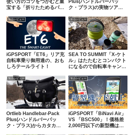
使い方のコツをつかむと重
Plus(ハンドルバーパッ
宝する「折りたためるパニ
ク・プラス)の実物ツア
アバッグ」【買い出し・キ
ー：外観と仕様を観察して
ャンプ・輪行でも】
みよう
製品レビュー
製品レビュー
iGPSPORT「ET6」リア充
SEA TO SUMMIT「X-ケト
自転車乗り御用達の、おも
ル」はたたむとコンパクト
しろテールライト！
になるので自転車キャンツ
ーに持っていきやすいヤカ
ン
製品レビュー
製品レビュー
Ortlieb Handlebar-Pack
iGPSPORT「BiNavi Air」
Plus(ハンドルバーパッ
VS 「BSC500」！価格差
ク・プラス)からカタカタ
2,000円以下の新型機は、
という異音が聞こえる原因
どっちを選べば幸せになれ