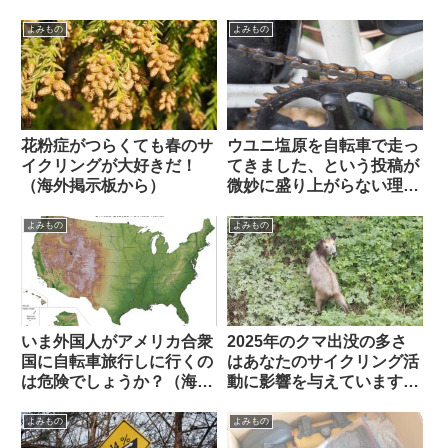
ついての海外サイクリスト
から）【ヘリノックス複数
の反応【おもしろコメン
モデルの使用感】
よみもの
よみもの
ト】
花粉症がつらくても春のサ
ウユニ塩原を自転車で走っ
イクリングが大好きだ！
てきました、という投稿が
（海外掲示板から）
微妙に盛り上がらない理由
とは（海外掲示板から）
よみもの
よみもの
いま外国人がアメリカ合衆
2025年のクマ出没の多さ
国に自転車旅行しに行くの
はあなたのサイクリング活
は危険でしょうか？（海外
動に影響を与えています
掲示板から）
か？（アンケート結果&プ
チ考察）
よみもの
よみもの