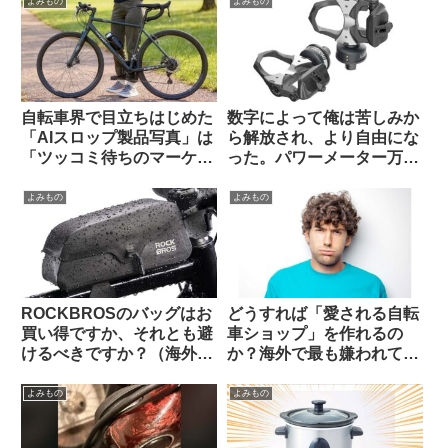
ら）
よみもの
よみもの
自転車界で目立ちはじめた
数字によって俺は苦しみか
「AIスロップ製品写真」は
ら解放され、より自由にな
「ツッコミ待ちのマーケテ
った。パワーメーター万
ィング手法」なのか【REI /
歳！（海外掲示板から）
Van Rysel】
よみもの
よみもの
ROCKBROSのバッグはお
どうすれば「愛される自転
買い得ですか、それとも避
車ショップ」を作れるの
けるべきですか？（海外掲
か？海外で最も嫌われてい
示板から）
る”condescending”な態
度に学ぶ（海外掲示板か
よみもの
よみもの
ら）