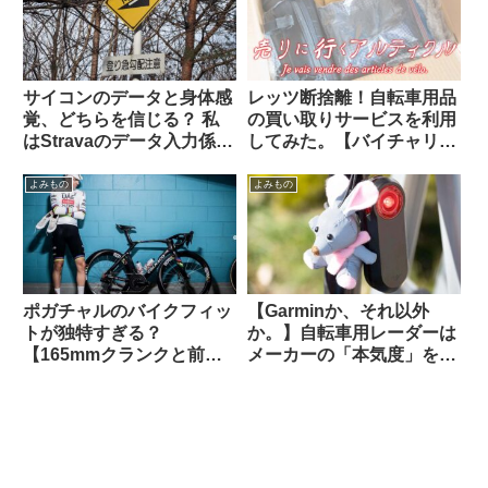
サイコンのデータと身体感
レッツ断捨離！自転車用品
覚、どちらを信じる？ 私
の買い取りサービスを利用
はStravaのデータ入力係に
してみた。【バイチャリ】
すぎないのでしょうか…
【ビチアモーレ】
（海外掲示板から）
よみもの
よみもの
ポガチャルのバイクフィッ
【Garminか、それ以外
トが独特すぎる？
か。】自転車用レーダーは
【165mmクランクと前傾
メーカーの「本気度」を考
サドル】
慮しながら選ぶべき？
Brytonは誤判定が多すぎ
る？（海外掲示板から）