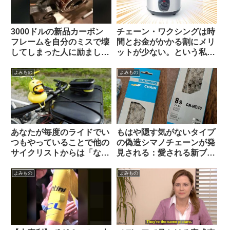
3000ドルの新品カーボン
チェーン・ワクシングは時
フレームを自分のミスで壊
間とお金がかかる割にメリ
してしまった人に励ましの
ットが少ない。という私の
声が寄せられる（海外掲示
考えを変えてみよ【カル
板から）
ト？】（海外掲示板から）
よみもの
よみもの
あなたが毎度のライドでい
もはや隠す気がないタイプ
つもやっていることで他の
の偽造シマノチェーンが発
サイクリストからは「なん
見される：愛される新ブラ
だこいつ」と思われていそ
ンド爆誕か
うなことを教えて下さい
よみもの
よみもの
【みんな違ってみんない
い】