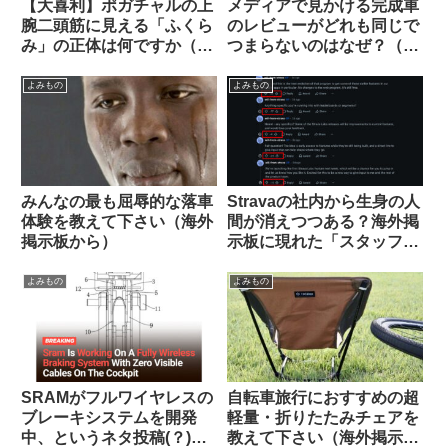
【大喜利】ポガチャルの上
メディアで見かける完成車
腕二頭筋に見える「ふくら
のレビューがどれも同じで
み」の正体は何ですか（海
つまらないのはなぜ？（海
外掲示板から）
外掲示板から）
よみもの
よみもの
みんなの最も屈辱的な落車
Stravaの社内から生身の人
体験を教えて下さい（海外
間が消えつつある？海外掲
掲示板から）
示板に現れた「スタッフ」
が空気を読まなすぎて大バ
ッシングを受ける
よみもの
よみもの
SRAMがフルワイヤレスの
自転車旅行におすすめの超
ブレーキシステムを開発
軽量・折りたたみチェアを
中、というネタ投稿(？)に
教えて下さい（海外掲示板